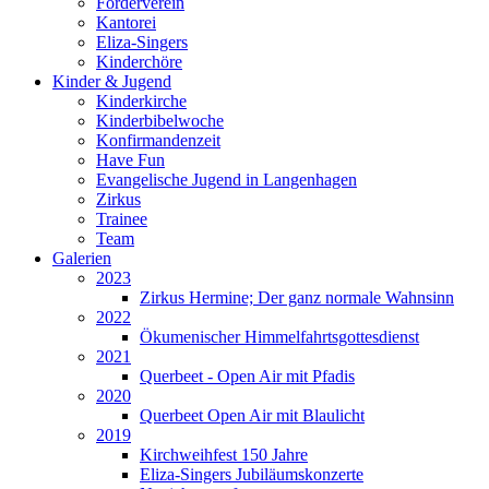
Förderverein
Kantorei
Eliza-Singers
Kinderchöre
Kinder & Jugend
Kinderkirche
Kinderbibelwoche
Konfirmandenzeit
Have Fun
Evangelische Jugend in Langenhagen
Zirkus
Trainee
Team
Galerien
2023
Zirkus Hermine; Der ganz normale Wahnsinn
2022
Ökumenischer Himmelfahrtsgottesdienst
2021
Querbeet - Open Air mit Pfadis
2020
Querbeet Open Air mit Blaulicht
2019
Kirchweihfest 150 Jahre
Eliza-Singers Jubiläumskonzerte