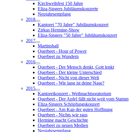
Kirchweihfest 150 Jahre
Eliza-Singers Jubiläumskonzerte
Neujahrsempfang
2018
Kantorei "70 Jahre" Jubiläumskonzert
Zirkus Hermine-Show
Eliza-Singers "50 Jahre" Jubiläumskonzert
2017
Martinsball
Querbeet - Hour of Power
Querbeet zu Wundern
2016
Querbeet - Der Mensch denkt, Gott lenkt
Querbeet - Der kleine Unterschied
Querbeet - Nicht von dieser Welt
Querbeet - Wie lang ist deine Nase?
2015
Kantoreikonzert - Weihnachtsoratorium
Querbeet - Der Apfel fällt nicht weit vom Stamm
Eliza-Singers Schöpfungskonzert
Querbeet - Am Kap der guten Hoffnung
Querbeet - Nichts wie raus
Hermine macht Geschichte
Querbeet zu neuen Medien
Neujahrsempfang