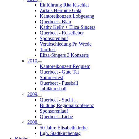
Einführung Rita Kischlat
Zirkus Hermine Gala
Kantoreikonzert Lobgesang
Querbeet - Blau
Kathy Kelly + Eliza-Singers
Querbeet - Reisefieber
Sponsorenlauf
Verabschiedung Pr. Wrede
Tauffest
Eliza-Singers 3 Konzerte
2010
Kantoreikonzert Requiem
Querbeet - Gute Tat
Sommerfest
Querbeet - Fussball
Jubiläumsball
2009
Querbeet - Sucht ...
Bildung Regionalkonferenz
Sponsorenlauf
Querbeet - Liebe
2008
50 Jahre Elisabethkirche
Lgh. Stadtkirchentag
Kirche