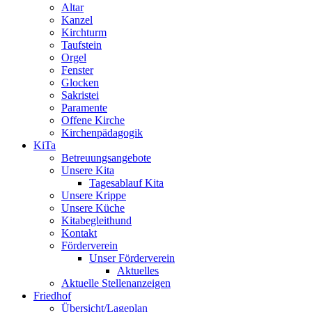
Altar
Kanzel
Kirchturm
Taufstein
Orgel
Fenster
Glocken
Sakristei
Paramente
Offene Kirche
Kirchenpädagogik
KiTa
Betreuungsangebote
Unsere Kita
Tagesablauf Kita
Unsere Krippe
Unsere Küche
Kitabegleithund
Kontakt
Förderverein
Unser Förderverein
Aktuelles
Aktuelle Stellenanzeigen
Friedhof
Übersicht/Lageplan