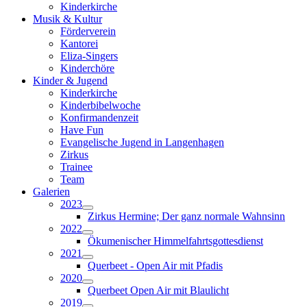
Kinderkirche
Musik & Kultur
Förderverein
Kantorei
Eliza-Singers
Kinderchöre
Kinder & Jugend
Kinderkirche
Kinderbibelwoche
Konfirmandenzeit
Have Fun
Evangelische Jugend in Langenhagen
Zirkus
Trainee
Team
Galerien
2023
Zirkus Hermine; Der ganz normale Wahnsinn
2022
Ökumenischer Himmelfahrtsgottesdienst
2021
Querbeet - Open Air mit Pfadis
2020
Querbeet Open Air mit Blaulicht
2019