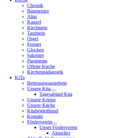
Chronik
Baumeister
Altar
Kanzel
Kirchturm
Taufstein
Orgel
Fenster
Glocken
Sakristei
Paramente
Offene Kirche
Kirchenpädagogik
KiTa
Betreuungsangebote
Unsere Kita
Tagesablauf Kita
Unsere Krippe
Unsere Küche
Kitabegleithund
Kontakt
Förderverein
Unser Förderverein
Aktuelles