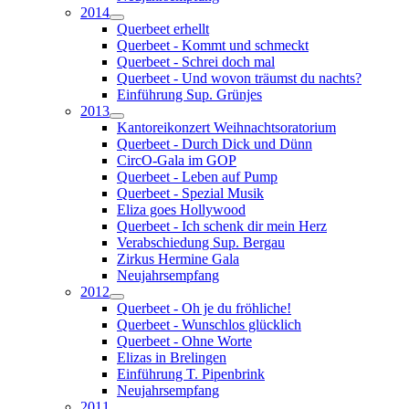
2014
Querbeet erhellt
Querbeet - Kommt und schmeckt
Querbeet - Schrei doch mal
Querbeet - Und wovon träumst du nachts?
Einführung Sup. Grünjes
2013
Kantoreikonzert Weihnachtsoratorium
Querbeet - Durch Dick und Dünn
CircO-Gala im GOP
Querbeet - Leben auf Pump
Querbeet - Spezial Musik
Eliza goes Hollywood
Querbeet - Ich schenk dir mein Herz
Verabschiedung Sup. Bergau
Zirkus Hermine Gala
Neujahrsempfang
2012
Querbeet - Oh je du fröhliche!
Querbeet - Wunschlos glücklich
Querbeet - Ohne Worte
Elizas in Brelingen
Einführung T. Pipenbrink
Neujahrsempfang
2011