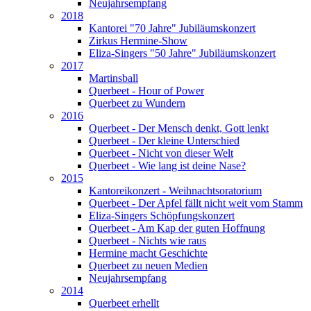
Neujahrsempfang
2018
Kantorei "70 Jahre" Jubiläumskonzert
Zirkus Hermine-Show
Eliza-Singers "50 Jahre" Jubiläumskonzert
2017
Martinsball
Querbeet - Hour of Power
Querbeet zu Wundern
2016
Querbeet - Der Mensch denkt, Gott lenkt
Querbeet - Der kleine Unterschied
Querbeet - Nicht von dieser Welt
Querbeet - Wie lang ist deine Nase?
2015
Kantoreikonzert - Weihnachtsoratorium
Querbeet - Der Apfel fällt nicht weit vom Stamm
Eliza-Singers Schöpfungskonzert
Querbeet - Am Kap der guten Hoffnung
Querbeet - Nichts wie raus
Hermine macht Geschichte
Querbeet zu neuen Medien
Neujahrsempfang
2014
Querbeet erhellt