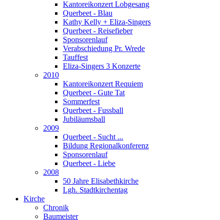
Kantoreikonzert Lobgesang
Querbeet - Blau
Kathy Kelly + Eliza-Singers
Querbeet - Reisefieber
Sponsorenlauf
Verabschiedung Pr. Wrede
Tauffest
Eliza-Singers 3 Konzerte
2010
Kantoreikonzert Requiem
Querbeet - Gute Tat
Sommerfest
Querbeet - Fussball
Jubiläumsball
2009
Querbeet - Sucht ...
Bildung Regionalkonferenz
Sponsorenlauf
Querbeet - Liebe
2008
50 Jahre Elisabethkirche
Lgh. Stadtkirchentag
Kirche
Chronik
Baumeister