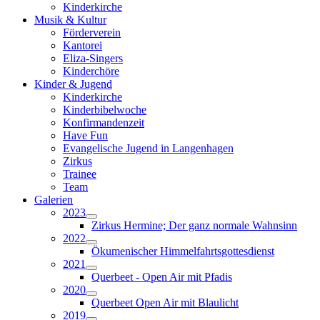
Kinderkirche
Musik & Kultur
Förderverein
Kantorei
Eliza-Singers
Kinderchöre
Kinder & Jugend
Kinderkirche
Kinderbibelwoche
Konfirmandenzeit
Have Fun
Evangelische Jugend in Langenhagen
Zirkus
Trainee
Team
Galerien
2023
Zirkus Hermine; Der ganz normale Wahnsinn
2022
Ökumenischer Himmelfahrtsgottesdienst
2021
Querbeet - Open Air mit Pfadis
2020
Querbeet Open Air mit Blaulicht
2019