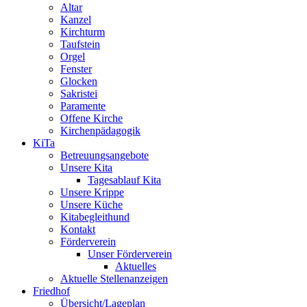
Altar
Kanzel
Kirchturm
Taufstein
Orgel
Fenster
Glocken
Sakristei
Paramente
Offene Kirche
Kirchenpädagogik
KiTa
Betreuungsangebote
Unsere Kita
Tagesablauf Kita
Unsere Krippe
Unsere Küche
Kitabegleithund
Kontakt
Förderverein
Unser Förderverein
Aktuelles
Aktuelle Stellenanzeigen
Friedhof
Übersicht/Lageplan