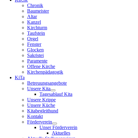
Chronik
Baumeister
Altar
Kanzel
Kirchturm
Taufstein
Orgel
Fenster
Glocken
Sakristei
Paramente
Offene Kirche
Kirchenpädagogik
KiTa
Betreuungsangebote
Unsere Kita
Tagesablauf Kita
Unsere Krippe
Unsere Küche
Kitabegleithund
Kontakt
Förderverein
Unser Förderverein
Aktuelles