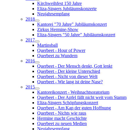
Kirchweihfest 150 Jahre
Eliza-Singers Jubiläumskonzerte
Neujahrsempfang
2018
Kantorei "70 Jahre" Jubiläumskonzert
Zirkus Hermine-Show
Eliza-Singers "50 Jahre" Jubiläumskonzert
2017
Martinsball
Querbeet - Hour of Power
Querbeet zu Wundern
2016
Querbeet - Der Mensch denkt, Gott lenkt
Querbeet - Der kleine Unterschied
Querbeet - Nicht von dieser Welt
Querbeet - Wie lang ist deine Nase?
2015
Kantoreikonzert - Weihnachtsoratorium
Querbeet - Der Apfel fällt nicht weit vom Stamm
Eliza-Singers Schöpfungskonzert
Querbeet - Am Kap der guten Hoffnung
Querbeet - Nichts wie raus
Hermine macht Geschichte
Querbeet zu neuen Medien
Neujahrsempfang