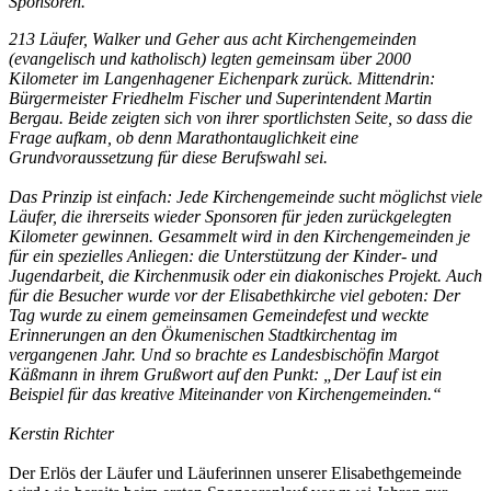
Sponsoren.
213 Läufer, Walker und Geher aus acht Kirchengemeinden
(evangelisch und katholisch) legten gemeinsam über 2000
Kilometer im Langenhagener Eichenpark zurück. Mittendrin:
Bürgermeister Friedhelm Fischer und Superintendent Martin
Bergau. Beide zeigten sich von ihrer sportlichsten Seite, so dass die
Frage aufkam, ob denn Marathontauglichkeit eine
Grundvoraussetzung für diese Berufswahl sei.
Das Prinzip ist einfach: Jede Kirchengemeinde sucht möglichst viele
Läufer, die ihrerseits wieder Sponsoren für jeden zurückgelegten
Kilometer gewinnen. Gesammelt wird in den Kirchengemeinden je
für ein spezielles Anliegen: die Unterstützung der Kinder- und
Jugendarbeit, die Kirchenmusik oder ein diakonisches Projekt. Auch
für die Besucher wurde vor der Elisabethkirche viel geboten: Der
Tag wurde zu einem gemeinsamen Gemeindefest und weckte
Erinnerungen an den Ökumenischen Stadtkirchentag im
vergangenen Jahr. Und so brachte es Landesbischöfin Margot
Käßmann in ihrem Grußwort auf den Punkt: „Der Lauf ist ein
Beispiel für das kreative Miteinander von Kirchengemeinden.“
Kerstin Richter
Der Erlös der Läufer und Läuferinnen unserer Elisabethgemeinde