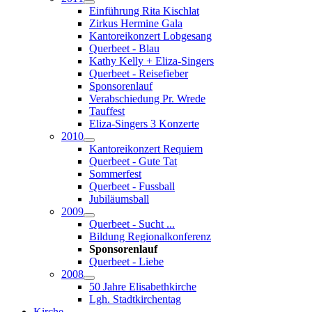
Einführung Rita Kischlat
Zirkus Hermine Gala
Kantoreikonzert Lobgesang
Querbeet - Blau
Kathy Kelly + Eliza-Singers
Querbeet - Reisefieber
Sponsorenlauf
Verabschiedung Pr. Wrede
Tauffest
Eliza-Singers 3 Konzerte
2010
Kantoreikonzert Requiem
Querbeet - Gute Tat
Sommerfest
Querbeet - Fussball
Jubiläumsball
2009
Querbeet - Sucht ...
Bildung Regionalkonferenz
Sponsorenlauf
Querbeet - Liebe
2008
50 Jahre Elisabethkirche
Lgh. Stadtkirchentag
Kirche