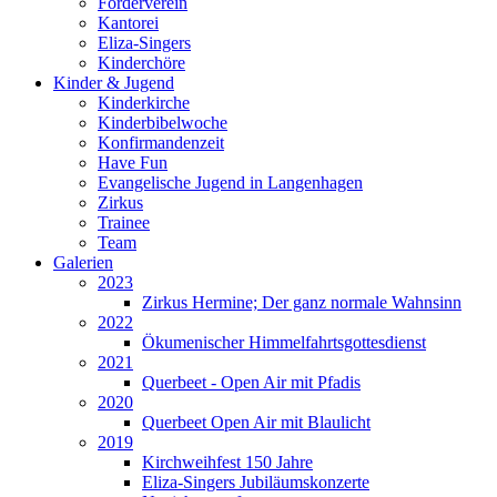
Förderverein
Kantorei
Eliza-Singers
Kinderchöre
Kinder & Jugend
Kinderkirche
Kinderbibelwoche
Konfirmandenzeit
Have Fun
Evangelische Jugend in Langenhagen
Zirkus
Trainee
Team
Galerien
2023
Zirkus Hermine; Der ganz normale Wahnsinn
2022
Ökumenischer Himmelfahrtsgottesdienst
2021
Querbeet - Open Air mit Pfadis
2020
Querbeet Open Air mit Blaulicht
2019
Kirchweihfest 150 Jahre
Eliza-Singers Jubiläumskonzerte