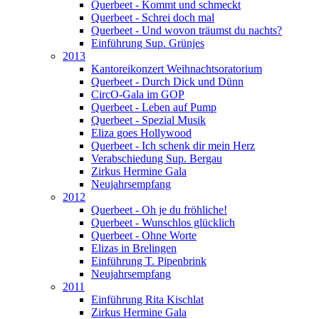
Querbeet - Kommt und schmeckt
Querbeet - Schrei doch mal
Querbeet - Und wovon träumst du nachts?
Einführung Sup. Grünjes
2013
Kantoreikonzert Weihnachtsoratorium
Querbeet - Durch Dick und Dünn
CircO-Gala im GOP
Querbeet - Leben auf Pump
Querbeet - Spezial Musik
Eliza goes Hollywood
Querbeet - Ich schenk dir mein Herz
Verabschiedung Sup. Bergau
Zirkus Hermine Gala
Neujahrsempfang
2012
Querbeet - Oh je du fröhliche!
Querbeet - Wunschlos glücklich
Querbeet - Ohne Worte
Elizas in Brelingen
Einführung T. Pipenbrink
Neujahrsempfang
2011
Einführung Rita Kischlat
Zirkus Hermine Gala