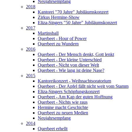
Neujahrsempfang
2018
Kantorei "70 Jahre" Jubiläumskonzert
Zirkus Hermine-Show
Eliza-Singers "50 Jahre" Jubiläumskonzert
2017
Martinsball
Querbeet - Hour of Power
Querbeet zu Wundern
2016
Querbeet - Der Mensch denkt, Gott lenkt
Querbeet - Der kleine Unterschied
Querbeet - Nicht von dieser Welt
Querbeet - Wie lang ist deine Nase?
2015
Kantoreikonzert - Weihnachtsoratorium
Querbeet - Der Apfel fällt nicht weit vom Stamm
Eliza-Singers Schöpfungskonzert
Querbeet - Am Kap der guten Hoffnung
Querbeet - Nichts wie raus
Hermine macht Geschichte
Querbeet zu neuen Medien
Neujahrsempfang
2014
Querbeet erhellt