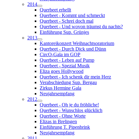
2014
Querbeet erhellt
Querbeet - Kommt und schmeckt
Querbeet - Schrei doch mal
Querbeet - Und wovon träumst du nachts?
Einführung Sup. Grünjes
2013
Kantoreikonzert Weihnachtsoratorium
Querbeet - Durch Dick und Dünn
CircO-Gala im GOP
Querbeet - Leben auf Pump
Querbeet - Spezial Musik
Eliza goes Hollywood
Querbeet - Ich schenk dir mein Herz
Verabschiedung Sup. Bergau
Zirkus Hermine Gala
Neujahrsempfang
2012
Querbeet - Oh je du fröhliche!
Querbeet - Wunschlos glücklich
Querbeet - Ohne Worte
Elizas in Brelingen
Einführung T. Pipenbrink
Neujahrsempfang
2011