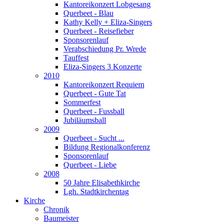
Kantoreikonzert Lobgesang
Querbeet - Blau
Kathy Kelly + Eliza-Singers
Querbeet - Reisefieber
Sponsorenlauf
Verabschiedung Pr. Wrede
Tauffest
Eliza-Singers 3 Konzerte
2010
Kantoreikonzert Requiem
Querbeet - Gute Tat
Sommerfest
Querbeet - Fussball
Jubiläumsball
2009
Querbeet - Sucht ...
Bildung Regionalkonferenz
Sponsorenlauf
Querbeet - Liebe
2008
50 Jahre Elisabethkirche
Lgh. Stadtkirchentag
Kirche
Chronik
Baumeister