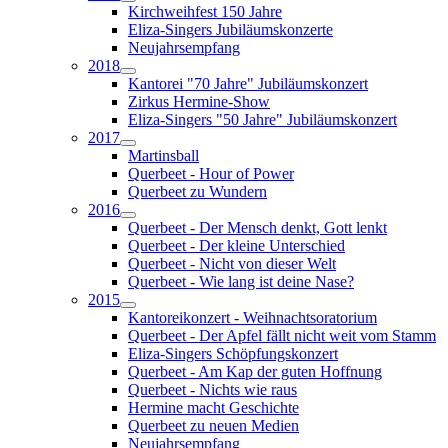
Kirchweihfest 150 Jahre
Eliza-Singers Jubiläumskonzerte
Neujahrsempfang
2018
Kantorei "70 Jahre" Jubiläumskonzert
Zirkus Hermine-Show
Eliza-Singers "50 Jahre" Jubiläumskonzert
2017
Martinsball
Querbeet - Hour of Power
Querbeet zu Wundern
2016
Querbeet - Der Mensch denkt, Gott lenkt
Querbeet - Der kleine Unterschied
Querbeet - Nicht von dieser Welt
Querbeet - Wie lang ist deine Nase?
2015
Kantoreikonzert - Weihnachtsoratorium
Querbeet - Der Apfel fällt nicht weit vom Stamm
Eliza-Singers Schöpfungskonzert
Querbeet - Am Kap der guten Hoffnung
Querbeet - Nichts wie raus
Hermine macht Geschichte
Querbeet zu neuen Medien
Neujahrsempfang