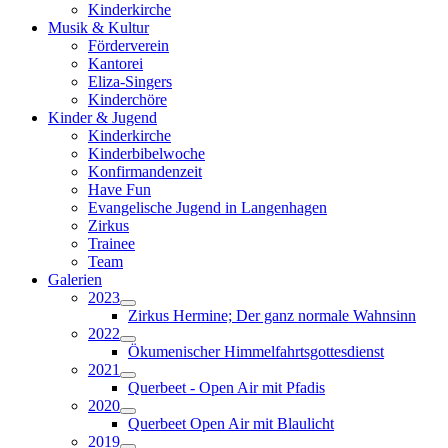
Kinderkirche
Musik & Kultur
Förderverein
Kantorei
Eliza-Singers
Kinderchöre
Kinder & Jugend
Kinderkirche
Kinderbibelwoche
Konfirmandenzeit
Have Fun
Evangelische Jugend in Langenhagen
Zirkus
Trainee
Team
Galerien
2023
Zirkus Hermine; Der ganz normale Wahnsinn
2022
Ökumenischer Himmelfahrtsgottesdienst
2021
Querbeet - Open Air mit Pfadis
2020
Querbeet Open Air mit Blaulicht
2019