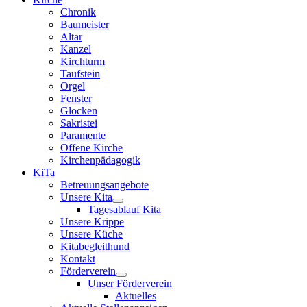
Chronik
Baumeister
Altar
Kanzel
Kirchturm
Taufstein
Orgel
Fenster
Glocken
Sakristei
Paramente
Offene Kirche
Kirchenpädagogik
KiTa
Betreuungsangebote
Unsere Kita
Tagesablauf Kita
Unsere Krippe
Unsere Küche
Kitabegleithund
Kontakt
Förderverein
Unser Förderverein
Aktuelles