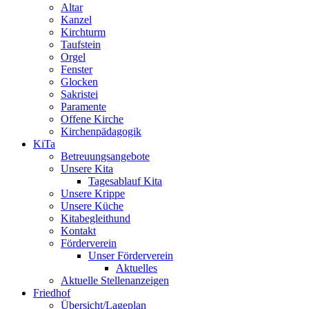
Altar
Kanzel
Kirchturm
Taufstein
Orgel
Fenster
Glocken
Sakristei
Paramente
Offene Kirche
Kirchenpädagogik
KiTa
Betreuungsangebote
Unsere Kita
Tagesablauf Kita
Unsere Krippe
Unsere Küche
Kitabegleithund
Kontakt
Förderverein
Unser Förderverein
Aktuelles
Aktuelle Stellenanzeigen
Friedhof
Übersicht/Lageplan