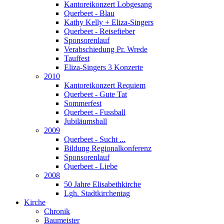
Kantoreikonzert Lobgesang
Querbeet - Blau
Kathy Kelly + Eliza-Singers
Querbeet - Reisefieber
Sponsorenlauf
Verabschiedung Pr. Wrede
Tauffest
Eliza-Singers 3 Konzerte
2010
Kantoreikonzert Requiem
Querbeet - Gute Tat
Sommerfest
Querbeet - Fussball
Jubiläumsball
2009
Querbeet - Sucht ...
Bildung Regionalkonferenz
Sponsorenlauf
Querbeet - Liebe
2008
50 Jahre Elisabethkirche
Lgh. Stadtkirchentag
Kirche
Chronik
Baumeister