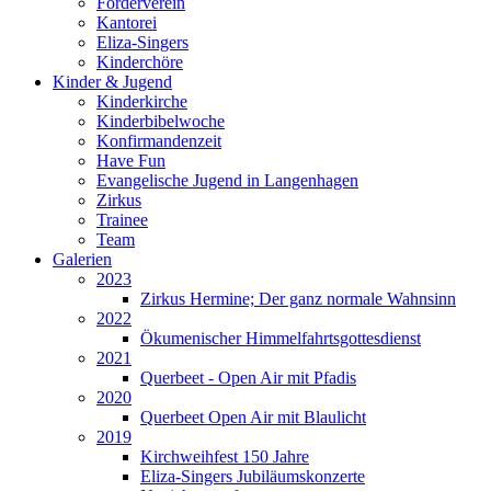
Förderverein
Kantorei
Eliza-Singers
Kinderchöre
Kinder & Jugend
Kinderkirche
Kinderbibelwoche
Konfirmandenzeit
Have Fun
Evangelische Jugend in Langenhagen
Zirkus
Trainee
Team
Galerien
2023
Zirkus Hermine; Der ganz normale Wahnsinn
2022
Ökumenischer Himmelfahrtsgottesdienst
2021
Querbeet - Open Air mit Pfadis
2020
Querbeet Open Air mit Blaulicht
2019
Kirchweihfest 150 Jahre
Eliza-Singers Jubiläumskonzerte