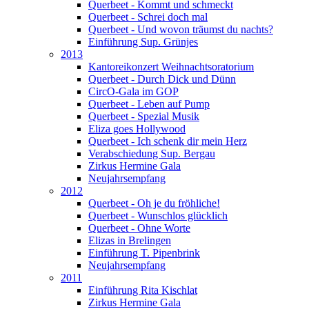
Querbeet - Kommt und schmeckt
Querbeet - Schrei doch mal
Querbeet - Und wovon träumst du nachts?
Einführung Sup. Grünjes
2013
Kantoreikonzert Weihnachtsoratorium
Querbeet - Durch Dick und Dünn
CircO-Gala im GOP
Querbeet - Leben auf Pump
Querbeet - Spezial Musik
Eliza goes Hollywood
Querbeet - Ich schenk dir mein Herz
Verabschiedung Sup. Bergau
Zirkus Hermine Gala
Neujahrsempfang
2012
Querbeet - Oh je du fröhliche!
Querbeet - Wunschlos glücklich
Querbeet - Ohne Worte
Elizas in Brelingen
Einführung T. Pipenbrink
Neujahrsempfang
2011
Einführung Rita Kischlat
Zirkus Hermine Gala