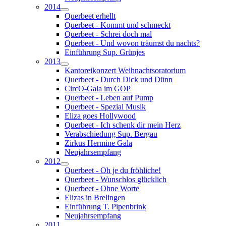
2014
Querbeet erhellt
Querbeet - Kommt und schmeckt
Querbeet - Schrei doch mal
Querbeet - Und wovon träumst du nachts?
Einführung Sup. Grünjes
2013
Kantoreikonzert Weihnachtsoratorium
Querbeet - Durch Dick und Dünn
CircO-Gala im GOP
Querbeet - Leben auf Pump
Querbeet - Spezial Musik
Eliza goes Hollywood
Querbeet - Ich schenk dir mein Herz
Verabschiedung Sup. Bergau
Zirkus Hermine Gala
Neujahrsempfang
2012
Querbeet - Oh je du fröhliche!
Querbeet - Wunschlos glücklich
Querbeet - Ohne Worte
Elizas in Brelingen
Einführung T. Pipenbrink
Neujahrsempfang
2011