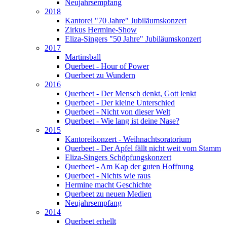
Neujahrsempfang
2018
Kantorei "70 Jahre" Jubiläumskonzert
Zirkus Hermine-Show
Eliza-Singers "50 Jahre" Jubiläumskonzert
2017
Martinsball
Querbeet - Hour of Power
Querbeet zu Wundern
2016
Querbeet - Der Mensch denkt, Gott lenkt
Querbeet - Der kleine Unterschied
Querbeet - Nicht von dieser Welt
Querbeet - Wie lang ist deine Nase?
2015
Kantoreikonzert - Weihnachtsoratorium
Querbeet - Der Apfel fällt nicht weit vom Stamm
Eliza-Singers Schöpfungskonzert
Querbeet - Am Kap der guten Hoffnung
Querbeet - Nichts wie raus
Hermine macht Geschichte
Querbeet zu neuen Medien
Neujahrsempfang
2014
Querbeet erhellt