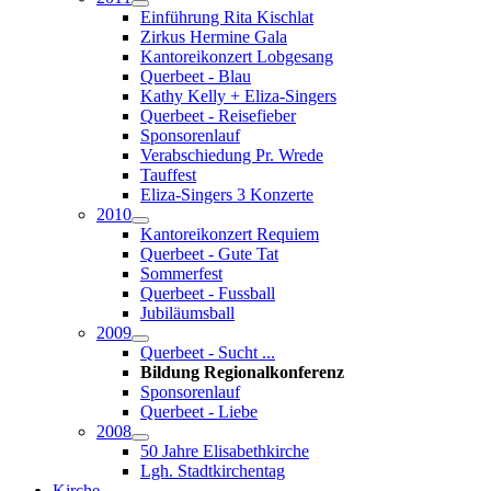
Einführung Rita Kischlat
Zirkus Hermine Gala
Kantoreikonzert Lobgesang
Querbeet - Blau
Kathy Kelly + Eliza-Singers
Querbeet - Reisefieber
Sponsorenlauf
Verabschiedung Pr. Wrede
Tauffest
Eliza-Singers 3 Konzerte
2010
Kantoreikonzert Requiem
Querbeet - Gute Tat
Sommerfest
Querbeet - Fussball
Jubiläumsball
2009
Querbeet - Sucht ...
Bildung Regionalkonferenz
Sponsorenlauf
Querbeet - Liebe
2008
50 Jahre Elisabethkirche
Lgh. Stadtkirchentag
Kirche