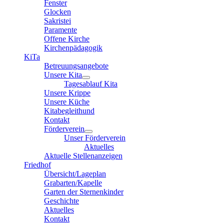
Fenster
Glocken
Sakristei
Paramente
Offene Kirche
Kirchenpädagogik
KiTa
Betreuungsangebote
Unsere Kita
Tagesablauf Kita
Unsere Krippe
Unsere Küche
Kitabegleithund
Kontakt
Förderverein
Unser Förderverein
Aktuelles
Aktuelle Stellenanzeigen
Friedhof
Übersicht/Lageplan
Grabarten/Kapelle
Garten der Sternenkinder
Geschichte
Aktuelles
Kontakt