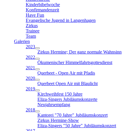
Kinderbibelwoche
Konfirmandenzeit
Have Fun
Evangelische Jugend in Langenhagen
Zirkus
Trainee
Team
Galerien
2023
Zirkus Hermine; Der ganz normale Wahnsinn
2022
Ökumenischer Himmelfahrtsgottesdienst
2021
Querbeet - Open Air mit Pfadis
2020
Querbeet Open Air mit Blaulicht
2019
Kirchweihfest 150 Jahre
Eliza-Singers Jubiläumskonzerte
Neujahrsempfang
2018
Kantorei "70 Jahre" Jubiläumskonzert
Zirkus Hermine-Show
Eliza-Singers "50 Jahre" Jubiläumskonzert
2017