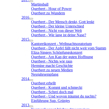
Martinsball
Querbeet - Hour of Power
Querbeet zu Wundern
2016
Querbeet - Der Mensch denkt, Gott lenkt
Querbeet - Der kleine Unterschied
Querbeet - Nicht von dieser Welt
Querbeet - Wie lang ist deine Nase?
2015
Kantoreikonzert - Weihnachtsoratorium
Querbeet - Der Apfel fällt nicht weit vom Stamm
Eliza-Singers Schöpfungskonzert
Querbeet - Am Kap der guten Hoffnung
Querbeet - Nichts wie raus
Hermine macht Geschichte
Querbeet zu neuen Medien
Neujahrsempfang
2014
Querbeet erhellt
Querbeet - Kommt und schmeckt
Querbeet - Schrei doch mal
Querbeet - Und wovon träumst du nachts?
Einführung Sup. Grünjes
2013