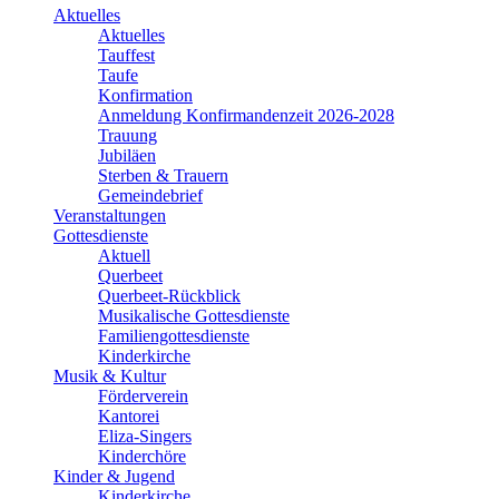
Aktuelles
Aktuelles
Tauffest
Taufe
Konfirmation
Anmeldung Konfirmandenzeit 2026-2028
Trauung
Jubiläen
Sterben & Trauern
Gemeindebrief
Veranstaltungen
Gottesdienste
Aktuell
Querbeet
Querbeet-Rückblick
Musikalische Gottesdienste
Familiengottesdienste
Kinderkirche
Musik & Kultur
Förderverein
Kantorei
Eliza-Singers
Kinderchöre
Kinder & Jugend
Kinderkirche