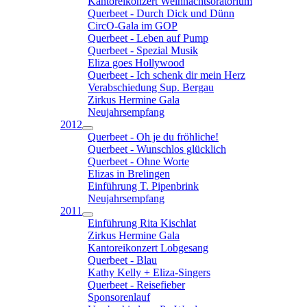
Kantoreikonzert Weihnachtsoratorium
Querbeet - Durch Dick und Dünn
CircO-Gala im GOP
Querbeet - Leben auf Pump
Querbeet - Spezial Musik
Eliza goes Hollywood
Querbeet - Ich schenk dir mein Herz
Verabschiedung Sup. Bergau
Zirkus Hermine Gala
Neujahrsempfang
2012
Querbeet - Oh je du fröhliche!
Querbeet - Wunschlos glücklich
Querbeet - Ohne Worte
Elizas in Brelingen
Einführung T. Pipenbrink
Neujahrsempfang
2011
Einführung Rita Kischlat
Zirkus Hermine Gala
Kantoreikonzert Lobgesang
Querbeet - Blau
Kathy Kelly + Eliza-Singers
Querbeet - Reisefieber
Sponsorenlauf