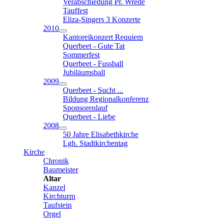
Verabschiedung Pr. Wrede
Tauffest
Eliza-Singers 3 Konzerte
2010
Kantoreikonzert Requiem
Querbeet - Gute Tat
Sommerfest
Querbeet - Fussball
Jubiläumsball
2009
Querbeet - Sucht ...
Bildung Regionalkonferenz
Sponsorenlauf
Querbeet - Liebe
2008
50 Jahre Elisabethkirche
Lgh. Stadtkirchentag
Kirche
Chronik
Baumeister
Altar
Kanzel
Kirchturm
Taufstein
Orgel