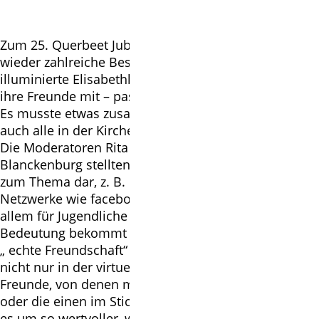
Zum 25. Querbeet Jubiläumsgottesdienst kamen
wieder zahlreiche Besucher mit ihren Familien in die
illuminierte Elisabethkirche und viele brachten auch
ihre Freunde mit – passend zum Thema des Abends.
Es musste etwas zusammengerückt werden, damit
auch alle in der Kirche einen Platz fanden.
Die Moderatoren Rita Kischlat und Hartmut v.
Blanckenburg stellten wieder interessante Fakten
zum Thema dar, z. B. dass in Zeiten der sozialen
Netzwerke wie facebook & Co. das Wort „Freund“ vor
allem für Jugendliche immer mehr eine andere
Bedeutung bekommt und oft von dem abweicht, was
„ echte Freundschaft“ in der Realität bedeutet. Doch
nicht nur in der virtuellen Welt gibt es „unechte“
Freunde, von denen man vielleicht enttäuscht wurde
oder die einen im Stich gelassen haben. Aber so ist
es um so wertvoller, wenn Begegnungen mit