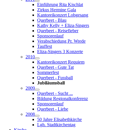
Einführung Rita Kischlat
Zirkus Hermine Gala
Kantoreikonzert Lobgesang
Querbeet - Blau
Kathy Kelly + Eliza-Singers
Querbeet - Reisefieber
Sponsorenlauf
Verabschiedung Pr. Wrede
Tauffest
Eliza-Singers 3 Konzerte
2010
Kantoreikonzert Requiem
Querbeet - Gute Tat
Sommerfest
Querbeet - Fussball
Jubiläumsball
2009
Querbeet - Sucht ...
Bildung Regionalkonferenz
Sponsorenlauf
Querbeet - Liebe
2008
50 Jahre Elisabethkirche
Lgh. Stadtkirchentag
Kirche