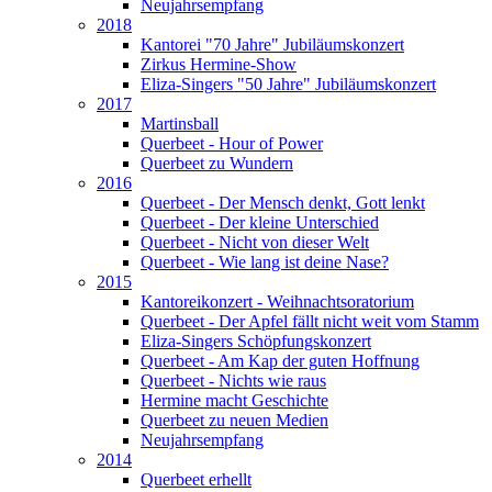
Neujahrsempfang
2018
Kantorei "70 Jahre" Jubiläumskonzert
Zirkus Hermine-Show
Eliza-Singers "50 Jahre" Jubiläumskonzert
2017
Martinsball
Querbeet - Hour of Power
Querbeet zu Wundern
2016
Querbeet - Der Mensch denkt, Gott lenkt
Querbeet - Der kleine Unterschied
Querbeet - Nicht von dieser Welt
Querbeet - Wie lang ist deine Nase?
2015
Kantoreikonzert - Weihnachtsoratorium
Querbeet - Der Apfel fällt nicht weit vom Stamm
Eliza-Singers Schöpfungskonzert
Querbeet - Am Kap der guten Hoffnung
Querbeet - Nichts wie raus
Hermine macht Geschichte
Querbeet zu neuen Medien
Neujahrsempfang
2014
Querbeet erhellt