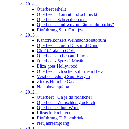
2014
Querbeet erhellt
Querbeet - Kommt und schmeckt
Querbeet - Schrei doch mal
Querbeet - Und wovon träumst du nachts?
Einführung Sup. Grünjes
2013
Kantoreikonzert Weihnachtsoratorium
Querbeet - Durch Dick und Dünn
CircO-Gala im GOP
Querbeet - Leben auf Pump
Querbeet - Spezial Musik
Eliza goes Hollywood
Querbeet - Ich schenk dir mein Herz
Verabschiedung Sup. Bergau
Zirkus Hermine Gala
Neujahrsempfang
2012
Querbeet - Oh je du fröhliche!
Querbeet - Wunschlos glücklich
Querbeet - Ohne Worte
Elizas in Brelingen
Einführung T. Pipenbrink
Neujahrsempfang
2011