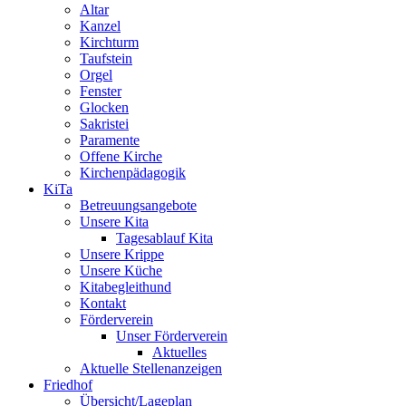
Altar
Kanzel
Kirchturm
Taufstein
Orgel
Fenster
Glocken
Sakristei
Paramente
Offene Kirche
Kirchenpädagogik
KiTa
Betreuungsangebote
Unsere Kita
Tagesablauf Kita
Unsere Krippe
Unsere Küche
Kitabegleithund
Kontakt
Förderverein
Unser Förderverein
Aktuelles
Aktuelle Stellenanzeigen
Friedhof
Übersicht/Lageplan