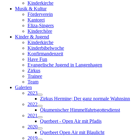
Kinderkirche
Musik & Kultur
Förderverein
Kantorei
Eliza-Singers
Kinderchöre
Kinder & Jugend
Kinderkirche
Kinderbibelwoche
Konfirmandenzeit
Have Fun
Evangelische Jugend in Langenhagen
Zirkus
Trainee
Team
Galerien
2023
Zirkus Hermine; Der ganz normale Wahnsinn
2022
Ökumenischer Himmelfahrtsgottesdienst
2021
Querbeet - Open Air mit Pfadis
2020
Querbeet Open Air mit Blaulicht
2019