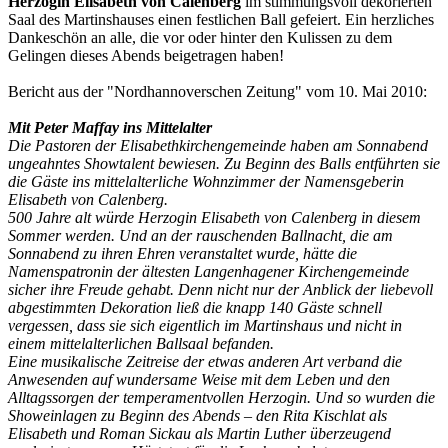
Herzogin Elisabeth von Calenberg
im stimmungsvoll dekorierten
Saal des Martinshauses einen festlichen Ball gefeiert. Ein herzliches
Dankeschön an alle, die vor oder hinter den Kulissen zu dem
Gelingen dieses Abends beigetragen haben!
Bericht aus der "Nordhannoverschen Zeitung" vom 10. Mai 2010:
Mit Peter Maffay ins Mittelalter
Die Pastoren der Elisabethkirchengemeinde haben am Sonnabend
ungeahntes Showtalent bewiesen. Zu Beginn des Balls entführten sie
die Gäste ins mittelalterliche Wohnzimmer der Namensgeberin
Elisabeth von Calenberg.
500 Jahre alt würde Herzogin Elisabeth von Calenberg in diesem
Sommer werden. Und an der rauschenden Ballnacht, die am
Sonnabend zu ihren Ehren veranstaltet wurde, hätte die
Namenspatronin der ältesten Langenhagener Kirchengemeinde
sicher ihre Freude gehabt. Denn nicht nur der Anblick der liebevoll
abgestimmten Dekoration ließ die knapp 140 Gäste schnell
vergessen, dass sie sich eigentlich im Martinshaus und nicht in
einem mittelalterlichen Ballsaal befanden.
Eine musikalische Zeitreise der etwas anderen Art verband die
Anwesenden auf wundersame Weise mit dem Leben und den
Alltagssorgen der temperamentvollen Herzogin. Und so wurden die
Showeinlagen zu Beginn des Abends – den Rita Kischlat als
Elisabeth und Roman Sickau als Martin Luther überzeugend