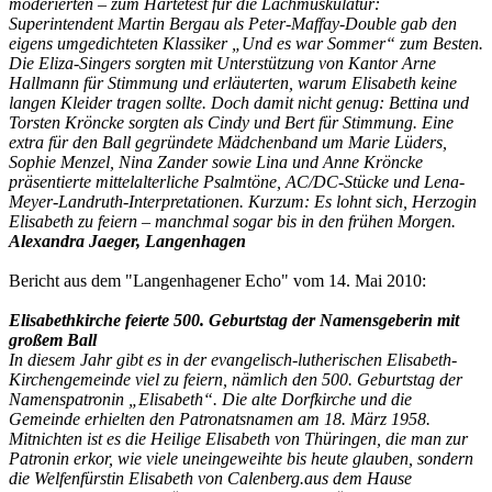
moderierten – zum Härtetest für die Lachmuskulatur:
Superintendent Martin Bergau als Peter-Maffay-Double gab den
eigens umgedichteten Klassiker „Und es war Sommer“ zum Besten.
Die Eliza-Singers sorgten mit Unterstützung von Kantor Arne
Hallmann für Stimmung und erläuterten, warum Elisabeth keine
langen Kleider tragen sollte. Doch damit nicht genug: Bettina und
Torsten Kröncke sorgten als Cindy und Bert für Stimmung. Eine
extra für den Ball gegründete Mädchenband um Marie Lüders,
Sophie Menzel, Nina Zander sowie Lina und Anne Kröncke
präsentierte mittelalterliche Psalmtöne, AC/DC-Stücke und Lena-
Meyer-Landruth-Interpretationen. Kurzum: Es lohnt sich, Herzogin
Elisabeth zu feiern – manchmal sogar bis in den frühen Morgen.
Alexandra Jaeger, Langenhagen
Bericht aus dem "Langenhagener Echo" vom 14. Mai 2010:
Elisabethkirche feierte 500. Geburtstag der Namensgeberin mit
großem Ball
In diesem Jahr gibt es in der evangelisch-lutherischen Elisabeth-
Kirchengemeinde viel zu feiern, nämlich den 500. Geburtstag der
Namenspatronin „Elisabeth“. Die alte Dorfkirche und die
Gemeinde erhielten den Patronatsnamen am 18. März 1958.
Mitnichten ist es die Heilige Elisabeth von Thüringen, die man zur
Patronin erkor, wie viele uneingeweihte bis heute glauben, sondern
die Welfenfürstin Elisabeth von Calenberg.aus dem Hause