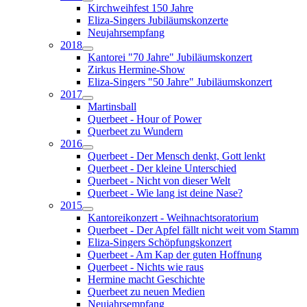
Kirchweihfest 150 Jahre
Eliza-Singers Jubiläumskonzerte
Neujahrsempfang
2018
Kantorei "70 Jahre" Jubiläumskonzert
Zirkus Hermine-Show
Eliza-Singers "50 Jahre" Jubiläumskonzert
2017
Martinsball
Querbeet - Hour of Power
Querbeet zu Wundern
2016
Querbeet - Der Mensch denkt, Gott lenkt
Querbeet - Der kleine Unterschied
Querbeet - Nicht von dieser Welt
Querbeet - Wie lang ist deine Nase?
2015
Kantoreikonzert - Weihnachtsoratorium
Querbeet - Der Apfel fällt nicht weit vom Stamm
Eliza-Singers Schöpfungskonzert
Querbeet - Am Kap der guten Hoffnung
Querbeet - Nichts wie raus
Hermine macht Geschichte
Querbeet zu neuen Medien
Neujahrsempfang