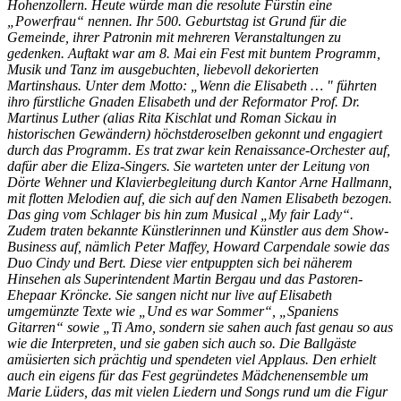
Hohenzollern. Heute würde man die resolute Fürstin eine
„Powerfrau“ nennen. Ihr 500. Geburtstag ist Grund für die
Gemeinde, ihrer Patronin mit mehreren Veranstaltungen zu
gedenken. Auftakt war am 8. Mai ein Fest mit buntem Programm,
Musik und Tanz im ausgebuchten, liebevoll dekorierten
Martinshaus. Unter dem Motto: „Wenn die Elisabeth … " führten
ihro fürstliche Gnaden Elisabeth und der Reformator Prof. Dr.
Martinus Luther (alias Rita Kischlat und Roman Sickau in
historischen Gewändern) höchstderoselben gekonnt und engagiert
durch das Programm. Es trat zwar kein Renaissance-Orchester auf,
dafür aber die Eliza-Singers. Sie warteten unter der Leitung von
Dörte Wehner und Klavierbegleitung durch Kantor Arne Hallmann,
mit flotten Melodien auf, die sich auf den Namen Elisabeth bezogen.
Das ging vom Schlager bis hin zum Musical „My fair Lady“.
Zudem traten bekannte Künstlerinnen und Künstler aus dem Show-
Business auf, nämlich Peter Maffey, Howard Carpendale sowie das
Duo Cindy und Bert. Diese vier entpuppten sich bei näherem
Hinsehen als Superintendent Martin Bergau und das Pastoren-
Ehepaar Kröncke. Sie sangen nicht nur live auf Elisabeth
umgemünzte Texte wie „Und es war Sommer“, „Spaniens
Gitarren“ sowie „Ti Amo, sondern sie sahen auch fast genau so aus
wie die Interpreten, und sie gaben sich auch so. Die Ballgäste
amüsierten sich prächtig und spendeten viel Applaus. Den erhielt
auch ein eigens für das Fest gegründetes Mädchenensemble um
Marie Lüders, das mit vielen Liedern und Songs rund um die Figur