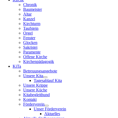
Chronik
Baumeister
Altar
Kanzel
Kirchturm
Taufstein
Orgel
Fenster
Glocken
Sakristei
Paramente
Offene Kirche
Kirchenpädagogik
KiTa
Betreuungsangebote
Unsere Kita
Tagesablauf Kita
Unsere Krippe
Unsere Küche
Kitabegleithund
Kontakt
Förderverein
Unser Förderverein
Aktuelles