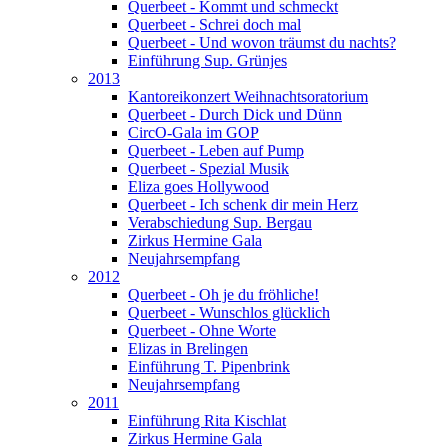
Querbeet - Kommt und schmeckt
Querbeet - Schrei doch mal
Querbeet - Und wovon träumst du nachts?
Einführung Sup. Grünjes
2013
Kantoreikonzert Weihnachtsoratorium
Querbeet - Durch Dick und Dünn
CircO-Gala im GOP
Querbeet - Leben auf Pump
Querbeet - Spezial Musik
Eliza goes Hollywood
Querbeet - Ich schenk dir mein Herz
Verabschiedung Sup. Bergau
Zirkus Hermine Gala
Neujahrsempfang
2012
Querbeet - Oh je du fröhliche!
Querbeet - Wunschlos glücklich
Querbeet - Ohne Worte
Elizas in Brelingen
Einführung T. Pipenbrink
Neujahrsempfang
2011
Einführung Rita Kischlat
Zirkus Hermine Gala