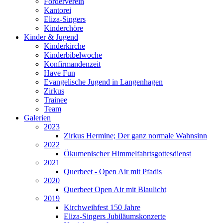
Förderverein
Kantorei
Eliza-Singers
Kinderchöre
Kinder & Jugend
Kinderkirche
Kinderbibelwoche
Konfirmandenzeit
Have Fun
Evangelische Jugend in Langenhagen
Zirkus
Trainee
Team
Galerien
2023
Zirkus Hermine; Der ganz normale Wahnsinn
2022
Ökumenischer Himmelfahrtsgottesdienst
2021
Querbeet - Open Air mit Pfadis
2020
Querbeet Open Air mit Blaulicht
2019
Kirchweihfest 150 Jahre
Eliza-Singers Jubiläumskonzerte