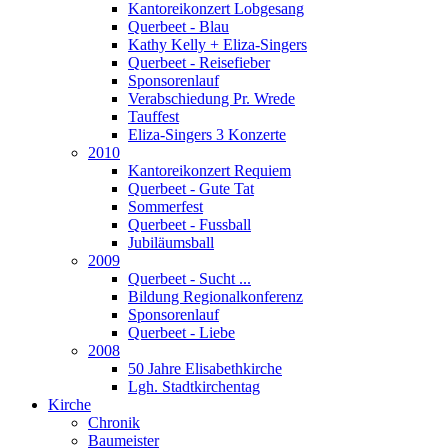
Kantoreikonzert Lobgesang
Querbeet - Blau
Kathy Kelly + Eliza-Singers
Querbeet - Reisefieber
Sponsorenlauf
Verabschiedung Pr. Wrede
Tauffest
Eliza-Singers 3 Konzerte
2010
Kantoreikonzert Requiem
Querbeet - Gute Tat
Sommerfest
Querbeet - Fussball
Jubiläumsball
2009
Querbeet - Sucht ...
Bildung Regionalkonferenz
Sponsorenlauf
Querbeet - Liebe
2008
50 Jahre Elisabethkirche
Lgh. Stadtkirchentag
Kirche
Chronik
Baumeister