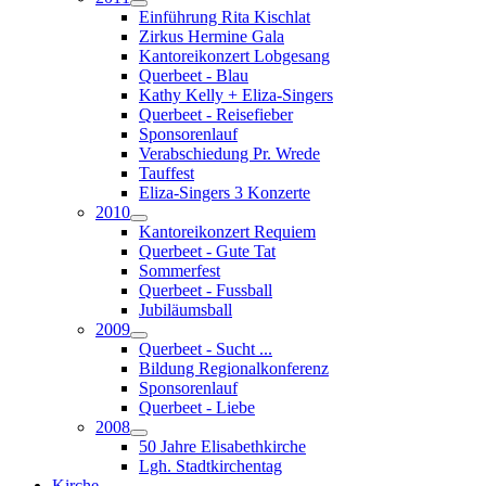
Einführung Rita Kischlat
Zirkus Hermine Gala
Kantoreikonzert Lobgesang
Querbeet - Blau
Kathy Kelly + Eliza-Singers
Querbeet - Reisefieber
Sponsorenlauf
Verabschiedung Pr. Wrede
Tauffest
Eliza-Singers 3 Konzerte
2010
Kantoreikonzert Requiem
Querbeet - Gute Tat
Sommerfest
Querbeet - Fussball
Jubiläumsball
2009
Querbeet - Sucht ...
Bildung Regionalkonferenz
Sponsorenlauf
Querbeet - Liebe
2008
50 Jahre Elisabethkirche
Lgh. Stadtkirchentag
Kirche