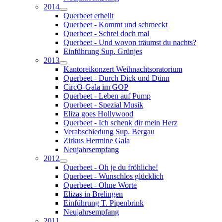
2014
Querbeet erhellt
Querbeet - Kommt und schmeckt
Querbeet - Schrei doch mal
Querbeet - Und wovon träumst du nachts?
Einführung Sup. Grünjes
2013
Kantoreikonzert Weihnachtsoratorium
Querbeet - Durch Dick und Dünn
CircO-Gala im GOP
Querbeet - Leben auf Pump
Querbeet - Spezial Musik
Eliza goes Hollywood
Querbeet - Ich schenk dir mein Herz
Verabschiedung Sup. Bergau
Zirkus Hermine Gala
Neujahrsempfang
2012
Querbeet - Oh je du fröhliche!
Querbeet - Wunschlos glücklich
Querbeet - Ohne Worte
Elizas in Brelingen
Einführung T. Pipenbrink
Neujahrsempfang
2011