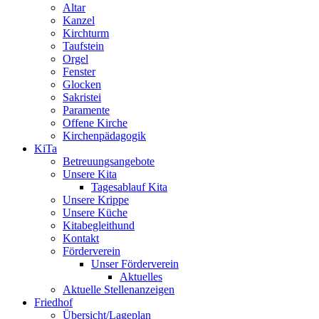
Altar
Kanzel
Kirchturm
Taufstein
Orgel
Fenster
Glocken
Sakristei
Paramente
Offene Kirche
Kirchenpädagogik
KiTa
Betreuungsangebote
Unsere Kita
Tagesablauf Kita
Unsere Krippe
Unsere Küche
Kitabegleithund
Kontakt
Förderverein
Unser Förderverein
Aktuelles
Aktuelle Stellenanzeigen
Friedhof
Übersicht/Lageplan