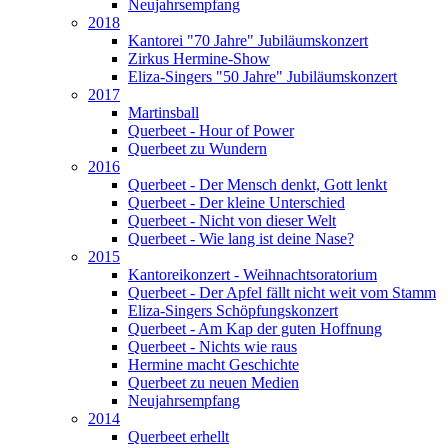
Neujahrsempfang
2018
Kantorei "70 Jahre" Jubiläumskonzert
Zirkus Hermine-Show
Eliza-Singers "50 Jahre" Jubiläumskonzert
2017
Martinsball
Querbeet - Hour of Power
Querbeet zu Wundern
2016
Querbeet - Der Mensch denkt, Gott lenkt
Querbeet - Der kleine Unterschied
Querbeet - Nicht von dieser Welt
Querbeet - Wie lang ist deine Nase?
2015
Kantoreikonzert - Weihnachtsoratorium
Querbeet - Der Apfel fällt nicht weit vom Stamm
Eliza-Singers Schöpfungskonzert
Querbeet - Am Kap der guten Hoffnung
Querbeet - Nichts wie raus
Hermine macht Geschichte
Querbeet zu neuen Medien
Neujahrsempfang
2014
Querbeet erhellt