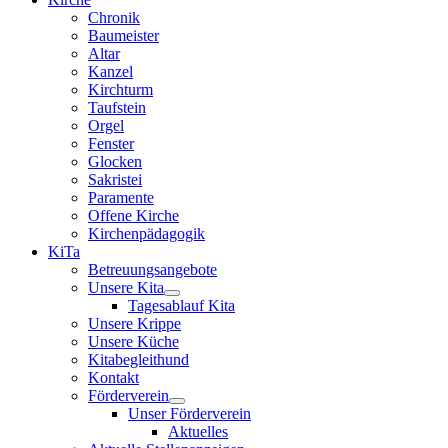
Chronik
Baumeister
Altar
Kanzel
Kirchturm
Taufstein
Orgel
Fenster
Glocken
Sakristei
Paramente
Offene Kirche
Kirchenpädagogik
KiTa
Betreuungsangebote
Unsere Kita
Tagesablauf Kita
Unsere Krippe
Unsere Küche
Kitabegleithund
Kontakt
Förderverein
Unser Förderverein
Aktuelles