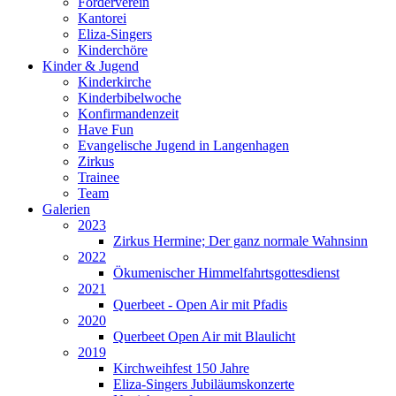
Förderverein
Kantorei
Eliza-Singers
Kinderchöre
Kinder & Jugend
Kinderkirche
Kinderbibelwoche
Konfirmandenzeit
Have Fun
Evangelische Jugend in Langenhagen
Zirkus
Trainee
Team
Galerien
2023
Zirkus Hermine; Der ganz normale Wahnsinn
2022
Ökumenischer Himmelfahrtsgottesdienst
2021
Querbeet - Open Air mit Pfadis
2020
Querbeet Open Air mit Blaulicht
2019
Kirchweihfest 150 Jahre
Eliza-Singers Jubiläumskonzerte