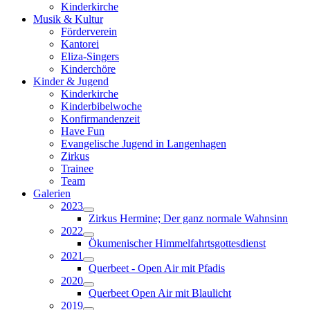
Kinderkirche
Musik & Kultur
Förderverein
Kantorei
Eliza-Singers
Kinderchöre
Kinder & Jugend
Kinderkirche
Kinderbibelwoche
Konfirmandenzeit
Have Fun
Evangelische Jugend in Langenhagen
Zirkus
Trainee
Team
Galerien
2023
Zirkus Hermine; Der ganz normale Wahnsinn
2022
Ökumenischer Himmelfahrtsgottesdienst
2021
Querbeet - Open Air mit Pfadis
2020
Querbeet Open Air mit Blaulicht
2019