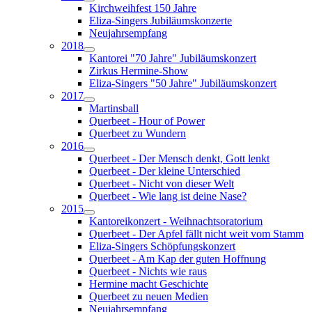
Kirchweihfest 150 Jahre
Eliza-Singers Jubiläumskonzerte
Neujahrsempfang
2018
Kantorei "70 Jahre" Jubiläumskonzert
Zirkus Hermine-Show
Eliza-Singers "50 Jahre" Jubiläumskonzert
2017
Martinsball
Querbeet - Hour of Power
Querbeet zu Wundern
2016
Querbeet - Der Mensch denkt, Gott lenkt
Querbeet - Der kleine Unterschied
Querbeet - Nicht von dieser Welt
Querbeet - Wie lang ist deine Nase?
2015
Kantoreikonzert - Weihnachtsoratorium
Querbeet - Der Apfel fällt nicht weit vom Stamm
Eliza-Singers Schöpfungskonzert
Querbeet - Am Kap der guten Hoffnung
Querbeet - Nichts wie raus
Hermine macht Geschichte
Querbeet zu neuen Medien
Neujahrsempfang