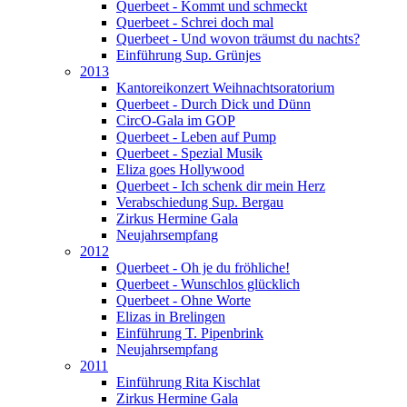
Querbeet - Kommt und schmeckt
Querbeet - Schrei doch mal
Querbeet - Und wovon träumst du nachts?
Einführung Sup. Grünjes
2013
Kantoreikonzert Weihnachtsoratorium
Querbeet - Durch Dick und Dünn
CircO-Gala im GOP
Querbeet - Leben auf Pump
Querbeet - Spezial Musik
Eliza goes Hollywood
Querbeet - Ich schenk dir mein Herz
Verabschiedung Sup. Bergau
Zirkus Hermine Gala
Neujahrsempfang
2012
Querbeet - Oh je du fröhliche!
Querbeet - Wunschlos glücklich
Querbeet - Ohne Worte
Elizas in Brelingen
Einführung T. Pipenbrink
Neujahrsempfang
2011
Einführung Rita Kischlat
Zirkus Hermine Gala