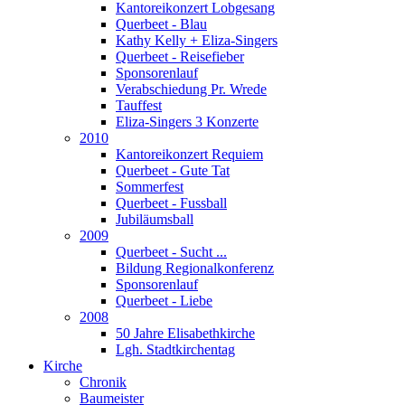
Kantoreikonzert Lobgesang
Querbeet - Blau
Kathy Kelly + Eliza-Singers
Querbeet - Reisefieber
Sponsorenlauf
Verabschiedung Pr. Wrede
Tauffest
Eliza-Singers 3 Konzerte
2010
Kantoreikonzert Requiem
Querbeet - Gute Tat
Sommerfest
Querbeet - Fussball
Jubiläumsball
2009
Querbeet - Sucht ...
Bildung Regionalkonferenz
Sponsorenlauf
Querbeet - Liebe
2008
50 Jahre Elisabethkirche
Lgh. Stadtkirchentag
Kirche
Chronik
Baumeister