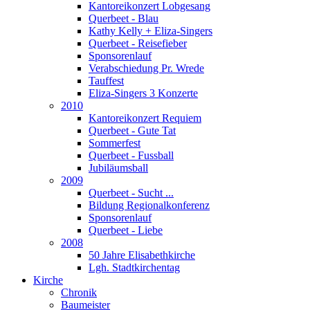
Kantoreikonzert Lobgesang
Querbeet - Blau
Kathy Kelly + Eliza-Singers
Querbeet - Reisefieber
Sponsorenlauf
Verabschiedung Pr. Wrede
Tauffest
Eliza-Singers 3 Konzerte
2010
Kantoreikonzert Requiem
Querbeet - Gute Tat
Sommerfest
Querbeet - Fussball
Jubiläumsball
2009
Querbeet - Sucht ...
Bildung Regionalkonferenz
Sponsorenlauf
Querbeet - Liebe
2008
50 Jahre Elisabethkirche
Lgh. Stadtkirchentag
Kirche
Chronik
Baumeister