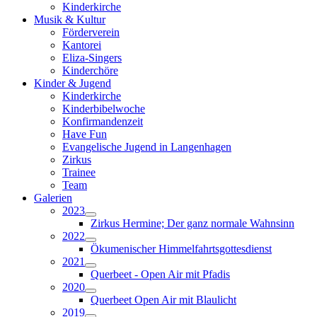
Kinderkirche
Musik & Kultur
Förderverein
Kantorei
Eliza-Singers
Kinderchöre
Kinder & Jugend
Kinderkirche
Kinderbibelwoche
Konfirmandenzeit
Have Fun
Evangelische Jugend in Langenhagen
Zirkus
Trainee
Team
Galerien
2023
Zirkus Hermine; Der ganz normale Wahnsinn
2022
Ökumenischer Himmelfahrtsgottesdienst
2021
Querbeet - Open Air mit Pfadis
2020
Querbeet Open Air mit Blaulicht
2019