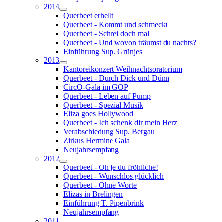
2014
Querbeet erhellt
Querbeet - Kommt und schmeckt
Querbeet - Schrei doch mal
Querbeet - Und wovon träumst du nachts?
Einführung Sup. Grünjes
2013
Kantoreikonzert Weihnachtsoratorium
Querbeet - Durch Dick und Dünn
CircO-Gala im GOP
Querbeet - Leben auf Pump
Querbeet - Spezial Musik
Eliza goes Hollywood
Querbeet - Ich schenk dir mein Herz
Verabschiedung Sup. Bergau
Zirkus Hermine Gala
Neujahrsempfang
2012
Querbeet - Oh je du fröhliche!
Querbeet - Wunschlos glücklich
Querbeet - Ohne Worte
Elizas in Brelingen
Einführung T. Pipenbrink
Neujahrsempfang
2011