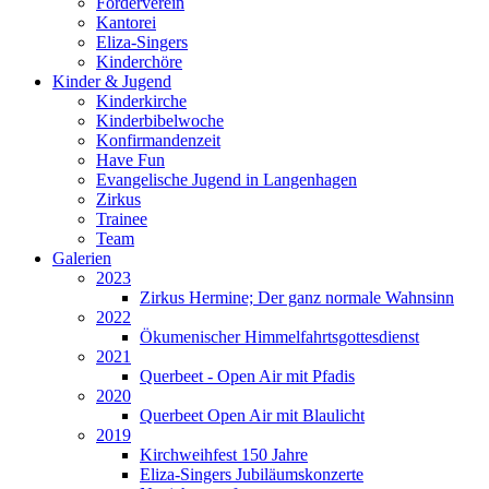
Förderverein
Kantorei
Eliza-Singers
Kinderchöre
Kinder & Jugend
Kinderkirche
Kinderbibelwoche
Konfirmandenzeit
Have Fun
Evangelische Jugend in Langenhagen
Zirkus
Trainee
Team
Galerien
2023
Zirkus Hermine; Der ganz normale Wahnsinn
2022
Ökumenischer Himmelfahrtsgottesdienst
2021
Querbeet - Open Air mit Pfadis
2020
Querbeet Open Air mit Blaulicht
2019
Kirchweihfest 150 Jahre
Eliza-Singers Jubiläumskonzerte