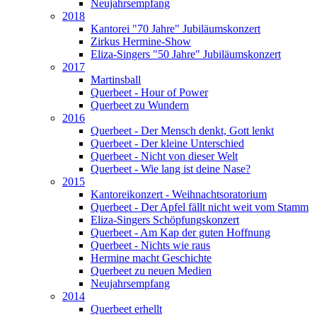
Neujahrsempfang
2018
Kantorei "70 Jahre" Jubiläumskonzert
Zirkus Hermine-Show
Eliza-Singers "50 Jahre" Jubiläumskonzert
2017
Martinsball
Querbeet - Hour of Power
Querbeet zu Wundern
2016
Querbeet - Der Mensch denkt, Gott lenkt
Querbeet - Der kleine Unterschied
Querbeet - Nicht von dieser Welt
Querbeet - Wie lang ist deine Nase?
2015
Kantoreikonzert - Weihnachtsoratorium
Querbeet - Der Apfel fällt nicht weit vom Stamm
Eliza-Singers Schöpfungskonzert
Querbeet - Am Kap der guten Hoffnung
Querbeet - Nichts wie raus
Hermine macht Geschichte
Querbeet zu neuen Medien
Neujahrsempfang
2014
Querbeet erhellt