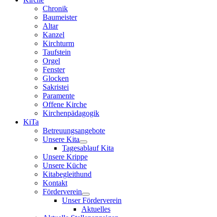
Chronik
Baumeister
Altar
Kanzel
Kirchturm
Taufstein
Orgel
Fenster
Glocken
Sakristei
Paramente
Offene Kirche
Kirchenpädagogik
KiTa
Betreuungsangebote
Unsere Kita
Tagesablauf Kita
Unsere Krippe
Unsere Küche
Kitabegleithund
Kontakt
Förderverein
Unser Förderverein
Aktuelles