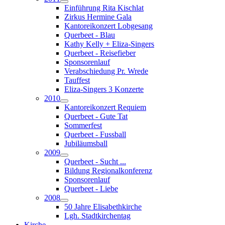
Einführung Rita Kischlat
Zirkus Hermine Gala
Kantoreikonzert Lobgesang
Querbeet - Blau
Kathy Kelly + Eliza-Singers
Querbeet - Reisefieber
Sponsorenlauf
Verabschiedung Pr. Wrede
Tauffest
Eliza-Singers 3 Konzerte
2010
Kantoreikonzert Requiem
Querbeet - Gute Tat
Sommerfest
Querbeet - Fussball
Jubiläumsball
2009
Querbeet - Sucht ...
Bildung Regionalkonferenz
Sponsorenlauf
Querbeet - Liebe
2008
50 Jahre Elisabethkirche
Lgh. Stadtkirchentag
Kirche