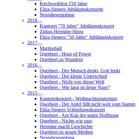
Kirchweihfest 150 Jahre
Eliza-Singers Jubiläumskonzerte
Neujahrsempfang
2018
Kantorei "70 Jahre" Jubiläumskonzert
Zirkus Hermine-Show
Eliza-Singers "50 Jahre" Jubiläumskonzert
2017
Martinsball
Querbeet - Hour of Power
Querbeet zu Wundern
2016
Querbeet - Der Mensch denkt, Gott lenkt
Querbeet - Der kleine Unterschied
Querbeet - Nicht von dieser Welt
Querbeet - Wie lang ist deine Nase?
2015
Kantoreikonzert - Weihnachtsoratorium
Querbeet - Der Apfel fällt nicht weit vom Stamm
Eliza-Singers Schöpfungskonzert
Querbeet - Am Kap der guten Hoffnung
Querbeet - Nichts wie raus
Hermine macht Geschichte
Querbeet zu neuen Medien
Neujahrsempfang