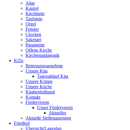
Altar
Kanzel
Kirchturm
Taufstein
Orgel
Fenster
Glocken
Sakristei
Paramente
Offene Kirche
Kirchenpädagogik
KiTa
Betreuungsangebote
Unsere Kita
Tagesablauf Kita
Unsere Krippe
Unsere Küche
Kitabegleithund
Kontakt
Förderverein
Unser Förderverein
Aktuelles
Aktuelle Stellenanzeigen
Friedhof
Übersicht/Lageplan