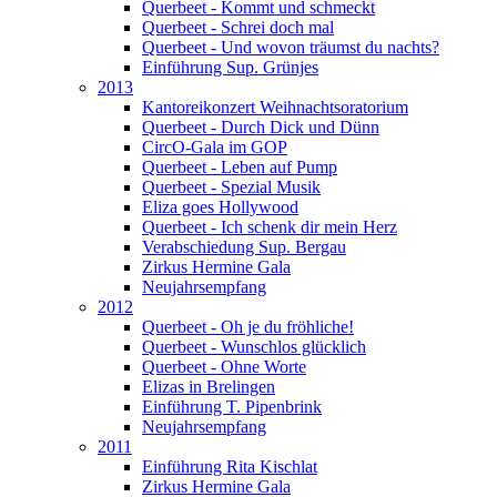
Querbeet - Kommt und schmeckt
Querbeet - Schrei doch mal
Querbeet - Und wovon träumst du nachts?
Einführung Sup. Grünjes
2013
Kantoreikonzert Weihnachtsoratorium
Querbeet - Durch Dick und Dünn
CircO-Gala im GOP
Querbeet - Leben auf Pump
Querbeet - Spezial Musik
Eliza goes Hollywood
Querbeet - Ich schenk dir mein Herz
Verabschiedung Sup. Bergau
Zirkus Hermine Gala
Neujahrsempfang
2012
Querbeet - Oh je du fröhliche!
Querbeet - Wunschlos glücklich
Querbeet - Ohne Worte
Elizas in Brelingen
Einführung T. Pipenbrink
Neujahrsempfang
2011
Einführung Rita Kischlat
Zirkus Hermine Gala