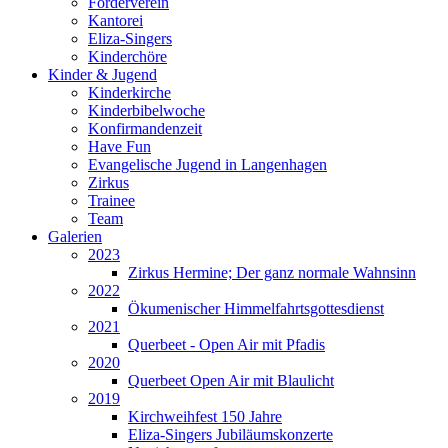
Förderverein
Kantorei
Eliza-Singers
Kinderchöre
Kinder & Jugend
Kinderkirche
Kinderbibelwoche
Konfirmandenzeit
Have Fun
Evangelische Jugend in Langenhagen
Zirkus
Trainee
Team
Galerien
2023
Zirkus Hermine; Der ganz normale Wahnsinn
2022
Ökumenischer Himmelfahrtsgottesdienst
2021
Querbeet - Open Air mit Pfadis
2020
Querbeet Open Air mit Blaulicht
2019
Kirchweihfest 150 Jahre
Eliza-Singers Jubiläumskonzerte