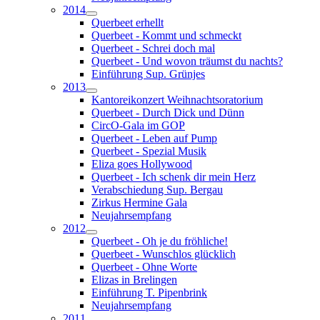
2014
Querbeet erhellt
Querbeet - Kommt und schmeckt
Querbeet - Schrei doch mal
Querbeet - Und wovon träumst du nachts?
Einführung Sup. Grünjes
2013
Kantoreikonzert Weihnachtsoratorium
Querbeet - Durch Dick und Dünn
CircO-Gala im GOP
Querbeet - Leben auf Pump
Querbeet - Spezial Musik
Eliza goes Hollywood
Querbeet - Ich schenk dir mein Herz
Verabschiedung Sup. Bergau
Zirkus Hermine Gala
Neujahrsempfang
2012
Querbeet - Oh je du fröhliche!
Querbeet - Wunschlos glücklich
Querbeet - Ohne Worte
Elizas in Brelingen
Einführung T. Pipenbrink
Neujahrsempfang
2011