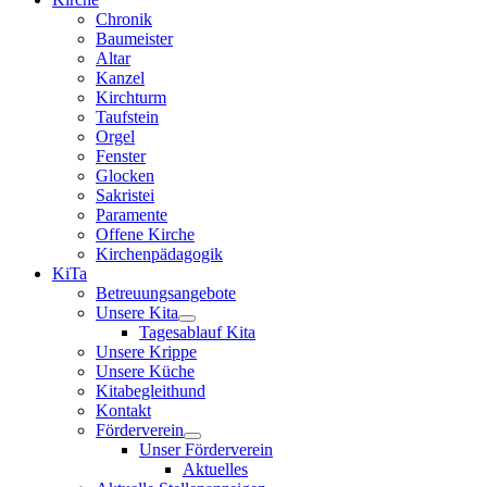
Chronik
Baumeister
Altar
Kanzel
Kirchturm
Taufstein
Orgel
Fenster
Glocken
Sakristei
Paramente
Offene Kirche
Kirchenpädagogik
KiTa
Betreuungsangebote
Unsere Kita
Tagesablauf Kita
Unsere Krippe
Unsere Küche
Kitabegleithund
Kontakt
Förderverein
Unser Förderverein
Aktuelles