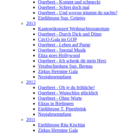
Querbeet - Kommt und schmeckt
Querbeet - Schrei doch mal
Querbeet - Und wovon träumst du nachts?
Einführung Sup. Grünjes
2013
Kantoreikonzert Weihnachtsoratorium
Querbeet - Durch Dick und Dünn
CircO-Gala im GOP
Querbeet - Leben auf Pump
Querbeet - Spezial Musik
Eliza goes Hollywood
Querbeet - Ich schenk dir mein Herz
Verabschiedung Sup. Bergau
Zirkus Hermine Gala
Neujahrsempfang
2012
Querbeet - Oh je du fröhliche!
Querbeet - Wunschlos glücklich
Querbeet - Ohne Worte
Elizas in Brelingen
Einführung T. Pipenbrink
Neujahrsempfang
2011
Einführung Rita Kischlat
Zirkus Hermine Gala