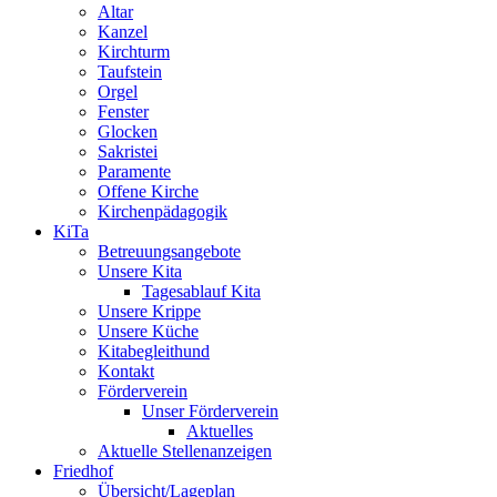
Altar
Kanzel
Kirchturm
Taufstein
Orgel
Fenster
Glocken
Sakristei
Paramente
Offene Kirche
Kirchenpädagogik
KiTa
Betreuungsangebote
Unsere Kita
Tagesablauf Kita
Unsere Krippe
Unsere Küche
Kitabegleithund
Kontakt
Förderverein
Unser Förderverein
Aktuelles
Aktuelle Stellenanzeigen
Friedhof
Übersicht/Lageplan