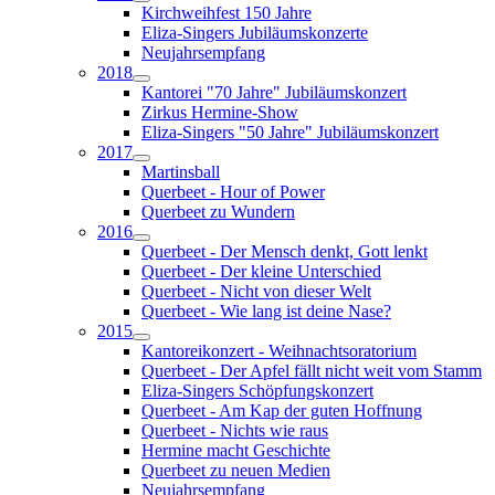
Kirchweihfest 150 Jahre
Eliza-Singers Jubiläumskonzerte
Neujahrsempfang
2018
Kantorei "70 Jahre" Jubiläumskonzert
Zirkus Hermine-Show
Eliza-Singers "50 Jahre" Jubiläumskonzert
2017
Martinsball
Querbeet - Hour of Power
Querbeet zu Wundern
2016
Querbeet - Der Mensch denkt, Gott lenkt
Querbeet - Der kleine Unterschied
Querbeet - Nicht von dieser Welt
Querbeet - Wie lang ist deine Nase?
2015
Kantoreikonzert - Weihnachtsoratorium
Querbeet - Der Apfel fällt nicht weit vom Stamm
Eliza-Singers Schöpfungskonzert
Querbeet - Am Kap der guten Hoffnung
Querbeet - Nichts wie raus
Hermine macht Geschichte
Querbeet zu neuen Medien
Neujahrsempfang