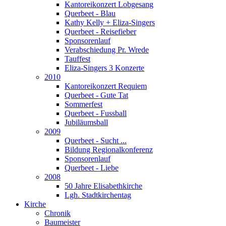
Kantoreikonzert Lobgesang
Querbeet - Blau
Kathy Kelly + Eliza-Singers
Querbeet - Reisefieber
Sponsorenlauf
Verabschiedung Pr. Wrede
Tauffest
Eliza-Singers 3 Konzerte
2010
Kantoreikonzert Requiem
Querbeet - Gute Tat
Sommerfest
Querbeet - Fussball
Jubiläumsball
2009
Querbeet - Sucht ...
Bildung Regionalkonferenz
Sponsorenlauf
Querbeet - Liebe
2008
50 Jahre Elisabethkirche
Lgh. Stadtkirchentag
Kirche
Chronik
Baumeister