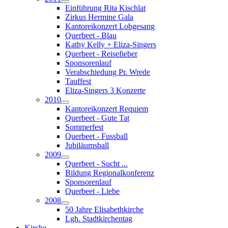
Einführung Rita Kischlat
Zirkus Hermine Gala
Kantoreikonzert Lobgesang
Querbeet - Blau
Kathy Kelly + Eliza-Singers
Querbeet - Reisefieber
Sponsorenlauf
Verabschiedung Pr. Wrede
Tauffest
Eliza-Singers 3 Konzerte
2010
Kantoreikonzert Requiem
Querbeet - Gute Tat
Sommerfest
Querbeet - Fussball
Jubiläumsball
2009
Querbeet - Sucht ...
Bildung Regionalkonferenz
Sponsorenlauf
Querbeet - Liebe
2008
50 Jahre Elisabethkirche
Lgh. Stadtkirchentag
Kirche