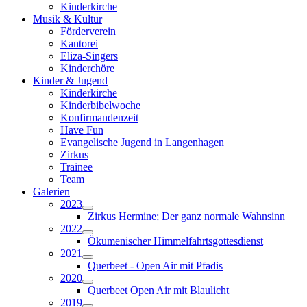
Kinderkirche
Musik & Kultur
Förderverein
Kantorei
Eliza-Singers
Kinderchöre
Kinder & Jugend
Kinderkirche
Kinderbibelwoche
Konfirmandenzeit
Have Fun
Evangelische Jugend in Langenhagen
Zirkus
Trainee
Team
Galerien
2023
Zirkus Hermine; Der ganz normale Wahnsinn
2022
Ökumenischer Himmelfahrtsgottesdienst
2021
Querbeet - Open Air mit Pfadis
2020
Querbeet Open Air mit Blaulicht
2019