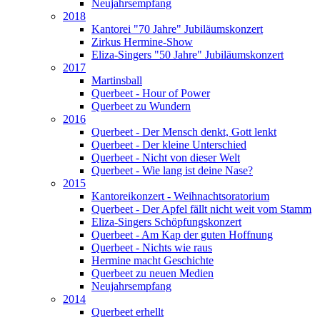
Neujahrsempfang
2018
Kantorei "70 Jahre" Jubiläumskonzert
Zirkus Hermine-Show
Eliza-Singers "50 Jahre" Jubiläumskonzert
2017
Martinsball
Querbeet - Hour of Power
Querbeet zu Wundern
2016
Querbeet - Der Mensch denkt, Gott lenkt
Querbeet - Der kleine Unterschied
Querbeet - Nicht von dieser Welt
Querbeet - Wie lang ist deine Nase?
2015
Kantoreikonzert - Weihnachtsoratorium
Querbeet - Der Apfel fällt nicht weit vom Stamm
Eliza-Singers Schöpfungskonzert
Querbeet - Am Kap der guten Hoffnung
Querbeet - Nichts wie raus
Hermine macht Geschichte
Querbeet zu neuen Medien
Neujahrsempfang
2014
Querbeet erhellt