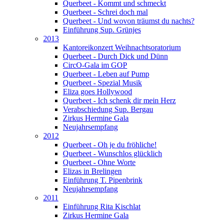
Querbeet - Kommt und schmeckt
Querbeet - Schrei doch mal
Querbeet - Und wovon träumst du nachts?
Einführung Sup. Grünjes
2013
Kantoreikonzert Weihnachtsoratorium
Querbeet - Durch Dick und Dünn
CircO-Gala im GOP
Querbeet - Leben auf Pump
Querbeet - Spezial Musik
Eliza goes Hollywood
Querbeet - Ich schenk dir mein Herz
Verabschiedung Sup. Bergau
Zirkus Hermine Gala
Neujahrsempfang
2012
Querbeet - Oh je du fröhliche!
Querbeet - Wunschlos glücklich
Querbeet - Ohne Worte
Elizas in Brelingen
Einführung T. Pipenbrink
Neujahrsempfang
2011
Einführung Rita Kischlat
Zirkus Hermine Gala