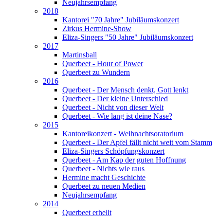
Neujahrsempfang
2018
Kantorei "70 Jahre" Jubiläumskonzert
Zirkus Hermine-Show
Eliza-Singers "50 Jahre" Jubiläumskonzert
2017
Martinsball
Querbeet - Hour of Power
Querbeet zu Wundern
2016
Querbeet - Der Mensch denkt, Gott lenkt
Querbeet - Der kleine Unterschied
Querbeet - Nicht von dieser Welt
Querbeet - Wie lang ist deine Nase?
2015
Kantoreikonzert - Weihnachtsoratorium
Querbeet - Der Apfel fällt nicht weit vom Stamm
Eliza-Singers Schöpfungskonzert
Querbeet - Am Kap der guten Hoffnung
Querbeet - Nichts wie raus
Hermine macht Geschichte
Querbeet zu neuen Medien
Neujahrsempfang
2014
Querbeet erhellt