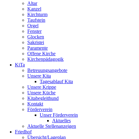
Altar
Kanzel
Kirchturm
Taufstein
Orgel
Fenster
Glocken
Sakristei
Paramente
Offene Kirche
Kirchenpädagogik
KiTa
Betreuungsangebote
Unsere Kita
Tagesablauf Kita
Unsere Krippe
Unsere Küche
Kitabegleithund
Kontakt
Förderverein
Unser Förderverein
Aktuelles
Aktuelle Stellenanzeigen
Friedhof
Übersicht/Lageplan