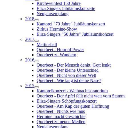
Kirchweihfest 150 Jahre
Eliza-Singers Jubiläumskonzerte
Neujahrsempfang
2018
Kantorei "70 Jahre" Jubiläumskonzert
Zirkus Hermine-Show
Eliza-Singers "50 Jahre" Jubiläumskonzert
2017
Martinsball
Querbeet - Hour of Power
Querbeet zu Wundern
2016
Querbeet - Der Mensch denkt, Gott lenkt
Querbeet - Der kleine Unterschied
Querbeet - Nicht von dieser Welt
Querbeet - Wie lang ist deine Nase?
2015
Kantoreikonzert - Weihnachtsoratorium
Querbeet - Der Apfel fällt nicht weit vom Stamm
Eliza-Singers Schöpfungskonzert
Querbeet - Am Kap der guten Hoffnung
Querbeet - Nichts wie raus
Hermine macht Geschichte
Querbeet zu neuen Medien
Neujahrsempfang