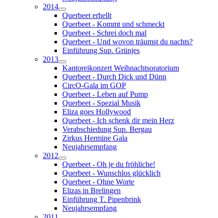
2014
Querbeet erhellt
Querbeet - Kommt und schmeckt
Querbeet - Schrei doch mal
Querbeet - Und wovon träumst du nachts?
Einführung Sup. Grünjes
2013
Kantoreikonzert Weihnachtsoratorium
Querbeet - Durch Dick und Dünn
CircO-Gala im GOP
Querbeet - Leben auf Pump
Querbeet - Spezial Musik
Eliza goes Hollywood
Querbeet - Ich schenk dir mein Herz
Verabschiedung Sup. Bergau
Zirkus Hermine Gala
Neujahrsempfang
2012
Querbeet - Oh je du fröhliche!
Querbeet - Wunschlos glücklich
Querbeet - Ohne Worte
Elizas in Brelingen
Einführung T. Pipenbrink
Neujahrsempfang
2011