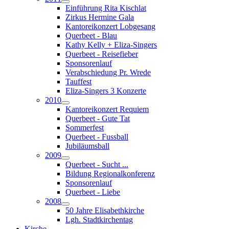
Einführung Rita Kischlat
Zirkus Hermine Gala
Kantoreikonzert Lobgesang
Querbeet - Blau
Kathy Kelly + Eliza-Singers
Querbeet - Reisefieber
Sponsorenlauf
Verabschiedung Pr. Wrede
Tauffest
Eliza-Singers 3 Konzerte
2010
Kantoreikonzert Requiem
Querbeet - Gute Tat
Sommerfest
Querbeet - Fussball
Jubiläumsball
2009
Querbeet - Sucht ...
Bildung Regionalkonferenz
Sponsorenlauf
Querbeet - Liebe
2008
50 Jahre Elisabethkirche
Lgh. Stadtkirchentag
Kirche