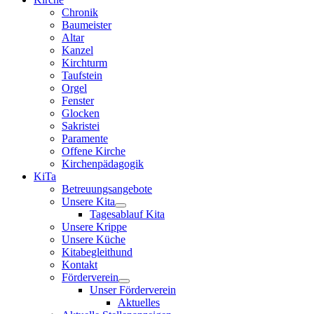
Chronik
Baumeister
Altar
Kanzel
Kirchturm
Taufstein
Orgel
Fenster
Glocken
Sakristei
Paramente
Offene Kirche
Kirchenpädagogik
KiTa
Betreuungsangebote
Unsere Kita
Tagesablauf Kita
Unsere Krippe
Unsere Küche
Kitabegleithund
Kontakt
Förderverein
Unser Förderverein
Aktuelles