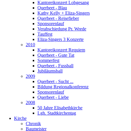
Kantoreikonzert Lobgesang
Querbeet - Blau
Kathy Kelly + Eliza-Singers
Querbeet - Reisefieber
Sponsorenlauf
Verabschiedung Pr. Wrede
Tauffest
Eliza-Singers 3 Konzerte
2010
Kantoreikonzert Requiem
Querbeet - Gute Tat
Sommerfest
Querbeet - Fussball
Jubiläumsball
2009
Querbeet - Sucht ...
Bildung Regionalkonferenz
Sponsorenlauf
Querbeet - Liebe
2008
50 Jahre Elisabethkirche
Lgh. Stadtkirchentag
Kirche
Chronik
Baumeister