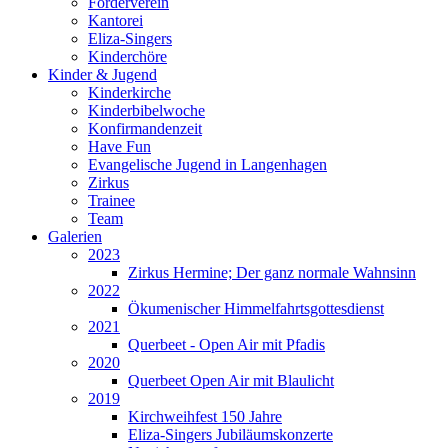
Förderverein
Kantorei
Eliza-Singers
Kinderchöre
Kinder & Jugend
Kinderkirche
Kinderbibelwoche
Konfirmandenzeit
Have Fun
Evangelische Jugend in Langenhagen
Zirkus
Trainee
Team
Galerien
2023
Zirkus Hermine; Der ganz normale Wahnsinn
2022
Ökumenischer Himmelfahrtsgottesdienst
2021
Querbeet - Open Air mit Pfadis
2020
Querbeet Open Air mit Blaulicht
2019
Kirchweihfest 150 Jahre
Eliza-Singers Jubiläumskonzerte