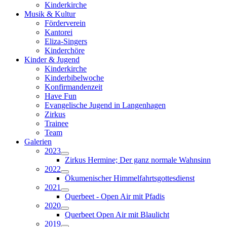
Kinderkirche
Musik & Kultur
Förderverein
Kantorei
Eliza-Singers
Kinderchöre
Kinder & Jugend
Kinderkirche
Kinderbibelwoche
Konfirmandenzeit
Have Fun
Evangelische Jugend in Langenhagen
Zirkus
Trainee
Team
Galerien
2023
Zirkus Hermine; Der ganz normale Wahnsinn
2022
Ökumenischer Himmelfahrtsgottesdienst
2021
Querbeet - Open Air mit Pfadis
2020
Querbeet Open Air mit Blaulicht
2019