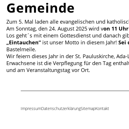
Gemeinde
Zum 5. Mal laden alle evangelischen und kathol
Am Sonntag, den 24. August 2025 wird v
on 11 Uhr
Los geht´s mit einem Gottesdienst und danach gi
„Eintauchen“
ist unser Motto in diesem Jahr!
Sei
Bastelmeile.
Wir feiern dieses Jahr in der St. Pauluskirche, Ada-
Erwachsene ist die Verpflegung für den Tag enthal
und am Veranstaltungstag vor Ort.
Impressum
Datenschutzerklärung
Sitemap
Kontakt
Navigation
überspringen