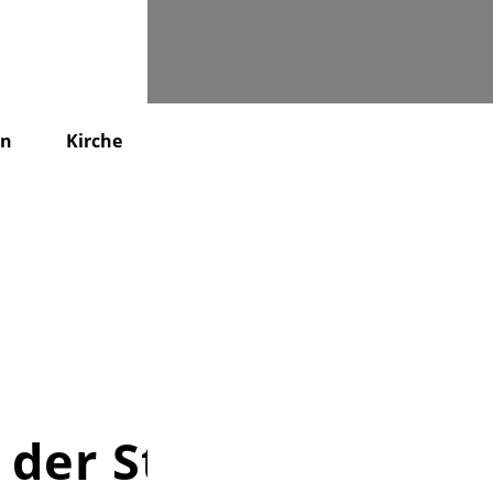
Suchen
en
Kirche
KiTa
Friedhof
Kontakt
der St. Paulus-