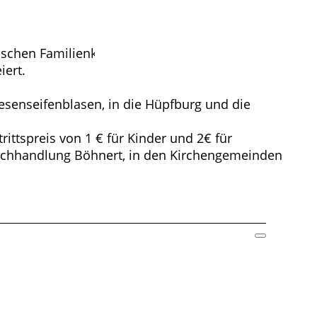
chen Familienkirchentag ein.
iert.
esenseifenblasen, in die Hüpfburg und die
trittspreis von 1 € für Kinder und 2€ für
r Buchhandlung Böhnert, in den Kirchengemeinden