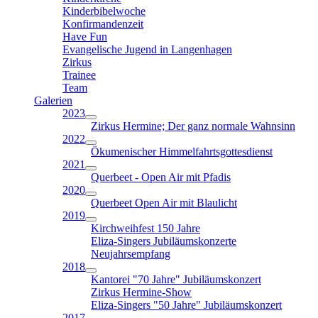
Kinderbibelwoche
Konfirmandenzeit
Have Fun
Evangelische Jugend in Langenhagen
Zirkus
Trainee
Team
Galerien
2023
Zirkus Hermine; Der ganz normale Wahnsinn
2022
Ökumenischer Himmelfahrtsgottesdienst
2021
Querbeet - Open Air mit Pfadis
2020
Querbeet Open Air mit Blaulicht
2019
Kirchweihfest 150 Jahre
Eliza-Singers Jubiläumskonzerte
Neujahrsempfang
2018
Kantorei "70 Jahre" Jubiläumskonzert
Zirkus Hermine-Show
Eliza-Singers "50 Jahre" Jubiläumskonzert
2017