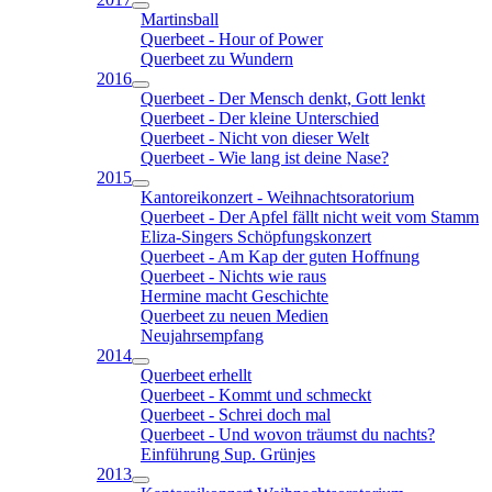
Martinsball
Querbeet - Hour of Power
Querbeet zu Wundern
2016
Querbeet - Der Mensch denkt, Gott lenkt
Querbeet - Der kleine Unterschied
Querbeet - Nicht von dieser Welt
Querbeet - Wie lang ist deine Nase?
2015
Kantoreikonzert - Weihnachtsoratorium
Querbeet - Der Apfel fällt nicht weit vom Stamm
Eliza-Singers Schöpfungskonzert
Querbeet - Am Kap der guten Hoffnung
Querbeet - Nichts wie raus
Hermine macht Geschichte
Querbeet zu neuen Medien
Neujahrsempfang
2014
Querbeet erhellt
Querbeet - Kommt und schmeckt
Querbeet - Schrei doch mal
Querbeet - Und wovon träumst du nachts?
Einführung Sup. Grünjes
2013