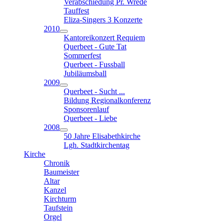
Verabschiedung Pr. Wrede
Tauffest
Eliza-Singers 3 Konzerte
2010
Kantoreikonzert Requiem
Querbeet - Gute Tat
Sommerfest
Querbeet - Fussball
Jubiläumsball
2009
Querbeet - Sucht ...
Bildung Regionalkonferenz
Sponsorenlauf
Querbeet - Liebe
2008
50 Jahre Elisabethkirche
Lgh. Stadtkirchentag
Kirche
Chronik
Baumeister
Altar
Kanzel
Kirchturm
Taufstein
Orgel