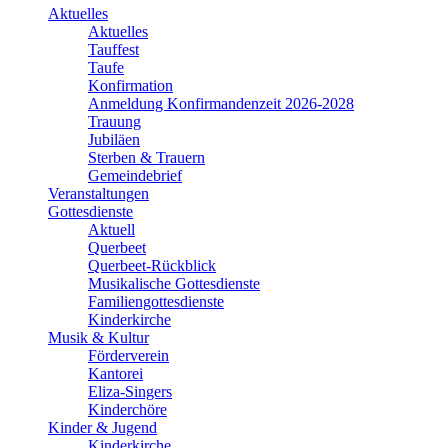
Aktuelles
Aktuelles
Tauffest
Taufe
Konfirmation
Anmeldung Konfirmandenzeit 2026-2028
Trauung
Jubiläen
Sterben & Trauern
Gemeindebrief
Veranstaltungen
Gottesdienste
Aktuell
Querbeet
Querbeet-Rückblick
Musikalische Gottesdienste
Familiengottesdienste
Kinderkirche
Musik & Kultur
Förderverein
Kantorei
Eliza-Singers
Kinderchöre
Kinder & Jugend
Kinderkirche