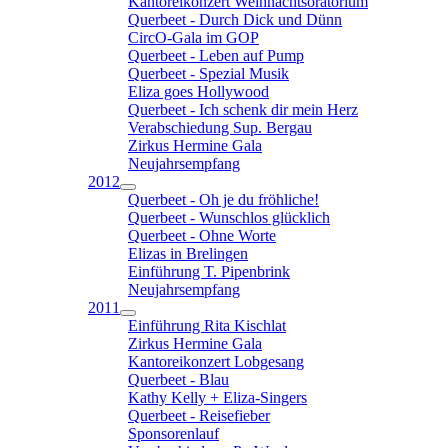
Kantoreikonzert Weihnachtsoratorium
Querbeet - Durch Dick und Dünn
CircO-Gala im GOP
Querbeet - Leben auf Pump
Querbeet - Spezial Musik
Eliza goes Hollywood
Querbeet - Ich schenk dir mein Herz
Verabschiedung Sup. Bergau
Zirkus Hermine Gala
Neujahrsempfang
2012
Querbeet - Oh je du fröhliche!
Querbeet - Wunschlos glücklich
Querbeet - Ohne Worte
Elizas in Brelingen
Einführung T. Pipenbrink
Neujahrsempfang
2011
Einführung Rita Kischlat
Zirkus Hermine Gala
Kantoreikonzert Lobgesang
Querbeet - Blau
Kathy Kelly + Eliza-Singers
Querbeet - Reisefieber
Sponsorenlauf