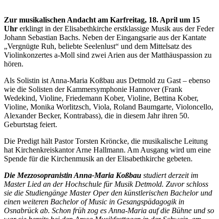
Zur
musikalischen Andacht am Karfreitag, 18. April um 15
Uhr
erklingt in der Elisabethkirche erstklassige Musik aus der Feder
Johann Sebastian Bachs. Neben der Eingangsarie aus der Kantate
„Vergnügte Ruh, beliebte Seelenlust“ und dem Mittelsatz des
Violinkonzertes a-Moll sind zwei Arien aus der Matthäuspassion zu
hören.
Als Solistin ist Anna-Maria Koßbau aus Detmold zu Gast – ebenso
wie die Solisten der Kammersymphonie Hannover (Frank
Wedekind, Violine, Friedemann Kober, Violine, Bettina Kober,
Violine, Monika Worlitzsch, Viola, Roland Baumgarte, Violoncello,
Alexander Becker, Kontrabass), die in diesem Jahr ihren 50.
Geburtstag feiert.
Die Predigt hält Pastor Torsten Kröncke, die musikalische Leitung
hat Kirchenkreiskantor Arne Hallmann. Am Ausgang wird um eine
Spende für die Kirchenmusik an der Elisabethkirche gebeten.
Die Mezzosopranistin Anna-Maria Koßbau
studiert derzeit im
Master Lied an der Hochschule für Musik Detmold. Zuvor schloss
sie die Studiengänge Master Oper den künstlerischen Bachelor und
einen weiteren Bachelor of Music in Gesangspädagogik in
Osnabrück ab. Schon früh zog es Anna-Maria auf die Bühne und so