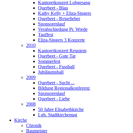
Kantoreikonzert Lobgesang
Querbeet - Blau
Kathy Kelly + Eliza-Singers
Querbeet - Reisefieber
Sponsorenlauf
Verabschiedung Pr. Wrede
Tauffest
Eliza-Singers 3 Konzerte
2010
Kantoreikonzert Requiem
Querbeet - Gute Tat
Sommerfest
Querbeet - Fussball
Jubiläumsball
2009
Querbeet - Sucht ...
Bildung Regionalkonferenz
Sponsorenlauf
Querbeet - Liebe
2008
50 Jahre Elisabethkirche
Lgh. Stadtkirchentag
Kirche
Chronik
Baumeister