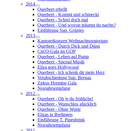
2014
Querbeet erhellt
Querbeet - Kommt und schmeckt
Querbeet - Schrei doch mal
Querbeet - Und wovon träumst du nachts?
Einführung Sup. Grünjes
2013
Kantoreikonzert Weihnachtsoratorium
Querbeet - Durch Dick und Dünn
CircO-Gala im GOP
Querbeet - Leben auf Pump
Querbeet - Spezial Musik
Eliza goes Hollywood
Querbeet - Ich schenk dir mein Herz
Verabschiedung Sup. Bergau
Zirkus Hermine Gala
Neujahrsempfang
2012
Querbeet - Oh je du fröhliche!
Querbeet - Wunschlos glücklich
Querbeet - Ohne Worte
Elizas in Brelingen
Einführung T. Pipenbrink
Neujahrsempfang
2011