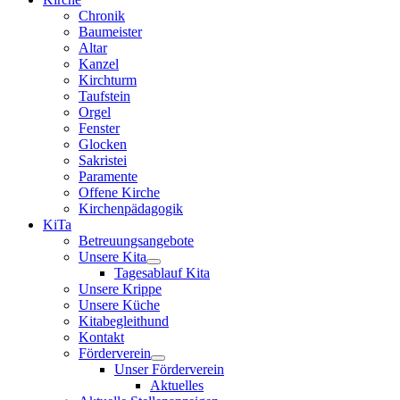
Chronik
Baumeister
Altar
Kanzel
Kirchturm
Taufstein
Orgel
Fenster
Glocken
Sakristei
Paramente
Offene Kirche
Kirchenpädagogik
KiTa
Betreuungsangebote
Unsere Kita
Tagesablauf Kita
Unsere Krippe
Unsere Küche
Kitabegleithund
Kontakt
Förderverein
Unser Förderverein
Aktuelles