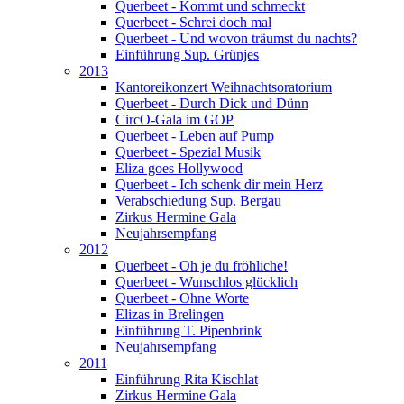
Querbeet - Kommt und schmeckt
Querbeet - Schrei doch mal
Querbeet - Und wovon träumst du nachts?
Einführung Sup. Grünjes
2013
Kantoreikonzert Weihnachtsoratorium
Querbeet - Durch Dick und Dünn
CircO-Gala im GOP
Querbeet - Leben auf Pump
Querbeet - Spezial Musik
Eliza goes Hollywood
Querbeet - Ich schenk dir mein Herz
Verabschiedung Sup. Bergau
Zirkus Hermine Gala
Neujahrsempfang
2012
Querbeet - Oh je du fröhliche!
Querbeet - Wunschlos glücklich
Querbeet - Ohne Worte
Elizas in Brelingen
Einführung T. Pipenbrink
Neujahrsempfang
2011
Einführung Rita Kischlat
Zirkus Hermine Gala