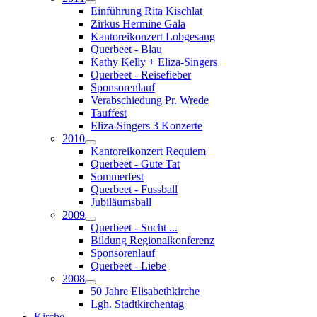
Einführung Rita Kischlat
Zirkus Hermine Gala
Kantoreikonzert Lobgesang
Querbeet - Blau
Kathy Kelly + Eliza-Singers
Querbeet - Reisefieber
Sponsorenlauf
Verabschiedung Pr. Wrede
Tauffest
Eliza-Singers 3 Konzerte
2010
Kantoreikonzert Requiem
Querbeet - Gute Tat
Sommerfest
Querbeet - Fussball
Jubiläumsball
2009
Querbeet - Sucht ...
Bildung Regionalkonferenz
Sponsorenlauf
Querbeet - Liebe
2008
50 Jahre Elisabethkirche
Lgh. Stadtkirchentag
Kirche