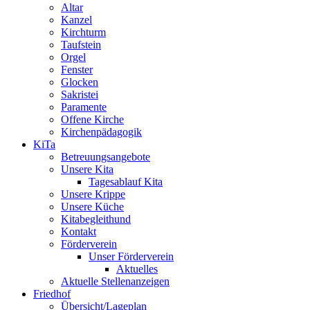
Altar
Kanzel
Kirchturm
Taufstein
Orgel
Fenster
Glocken
Sakristei
Paramente
Offene Kirche
Kirchenpädagogik
KiTa
Betreuungsangebote
Unsere Kita
Tagesablauf Kita
Unsere Krippe
Unsere Küche
Kitabegleithund
Kontakt
Förderverein
Unser Förderverein
Aktuelles
Aktuelle Stellenanzeigen
Friedhof
Übersicht/Lageplan