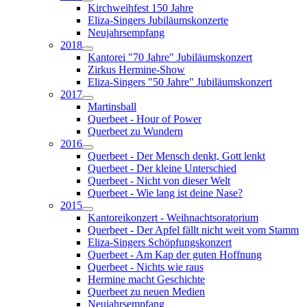
Kirchweihfest 150 Jahre
Eliza-Singers Jubiläumskonzerte
Neujahrsempfang
2018
Kantorei "70 Jahre" Jubiläumskonzert
Zirkus Hermine-Show
Eliza-Singers "50 Jahre" Jubiläumskonzert
2017
Martinsball
Querbeet - Hour of Power
Querbeet zu Wundern
2016
Querbeet - Der Mensch denkt, Gott lenkt
Querbeet - Der kleine Unterschied
Querbeet - Nicht von dieser Welt
Querbeet - Wie lang ist deine Nase?
2015
Kantoreikonzert - Weihnachtsoratorium
Querbeet - Der Apfel fällt nicht weit vom Stamm
Eliza-Singers Schöpfungskonzert
Querbeet - Am Kap der guten Hoffnung
Querbeet - Nichts wie raus
Hermine macht Geschichte
Querbeet zu neuen Medien
Neujahrsempfang