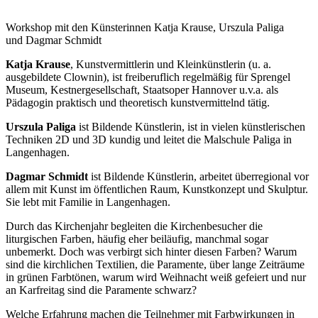
Workshop mit den Künsterinnen Katja Krause, Urszula Paliga
und Dagmar Schmidt
Katja Krause
, Kunstvermittlerin und Kleinkünstlerin (u. a.
ausgebildete Clownin), ist freiberuflich regelmäßig für Sprengel
Museum, Kestnergesellschaft, Staatsoper Hannover u.v.a. als
Pädagogin praktisch und theoretisch kunstvermittelnd tätig.
Urszula Paliga
ist Bildende Künstlerin, ist in vielen künstlerischen
Techniken 2D und 3D kundig und leitet die Malschule Paliga in
Langenhagen.
Dagmar Schmidt
ist Bildende Künstlerin, arbeitet überregional vor
allem mit Kunst im öffentlichen Raum, Kunstkonzept und Skulptur.
Sie lebt mit Familie in Langenhagen.
Durch das Kirchenjahr begleiten die Kirchenbesucher die
liturgischen Farben, häufig eher beiläufig, manchmal sogar
unbemerkt. Doch was verbirgt sich hinter diesen Farben? Warum
sind die kirchlichen Textilien, die Paramente, über lange Zeiträume
in grünen Farbtönen, warum wird Weihnacht weiß gefeiert und nur
an Karfreitag sind die Paramente schwarz?
Welche Erfahrung machen die Teilnehmer mit Farbwirkungen in