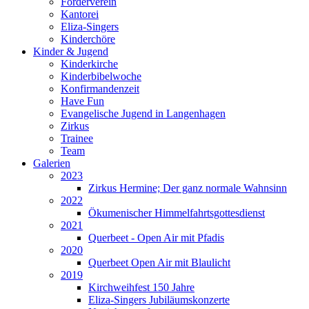
Förderverein
Kantorei
Eliza-Singers
Kinderchöre
Kinder & Jugend
Kinderkirche
Kinderbibelwoche
Konfirmandenzeit
Have Fun
Evangelische Jugend in Langenhagen
Zirkus
Trainee
Team
Galerien
2023
Zirkus Hermine; Der ganz normale Wahnsinn
2022
Ökumenischer Himmelfahrtsgottesdienst
2021
Querbeet - Open Air mit Pfadis
2020
Querbeet Open Air mit Blaulicht
2019
Kirchweihfest 150 Jahre
Eliza-Singers Jubiläumskonzerte