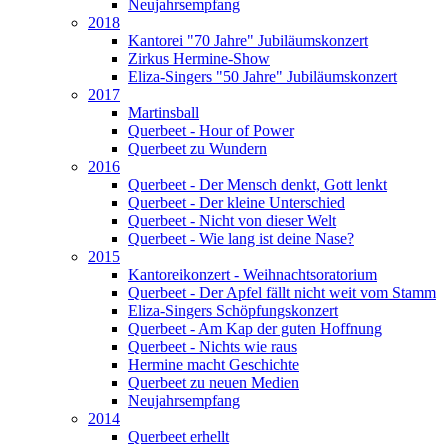
Neujahrsempfang
2018
Kantorei "70 Jahre" Jubiläumskonzert
Zirkus Hermine-Show
Eliza-Singers "50 Jahre" Jubiläumskonzert
2017
Martinsball
Querbeet - Hour of Power
Querbeet zu Wundern
2016
Querbeet - Der Mensch denkt, Gott lenkt
Querbeet - Der kleine Unterschied
Querbeet - Nicht von dieser Welt
Querbeet - Wie lang ist deine Nase?
2015
Kantoreikonzert - Weihnachtsoratorium
Querbeet - Der Apfel fällt nicht weit vom Stamm
Eliza-Singers Schöpfungskonzert
Querbeet - Am Kap der guten Hoffnung
Querbeet - Nichts wie raus
Hermine macht Geschichte
Querbeet zu neuen Medien
Neujahrsempfang
2014
Querbeet erhellt