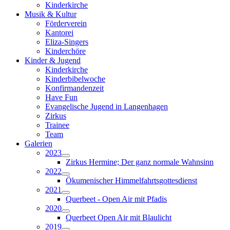
Kinderkirche
Musik & Kultur
Förderverein
Kantorei
Eliza-Singers
Kinderchöre
Kinder & Jugend
Kinderkirche
Kinderbibelwoche
Konfirmandenzeit
Have Fun
Evangelische Jugend in Langenhagen
Zirkus
Trainee
Team
Galerien
2023
Zirkus Hermine; Der ganz normale Wahnsinn
2022
Ökumenischer Himmelfahrtsgottesdienst
2021
Querbeet - Open Air mit Pfadis
2020
Querbeet Open Air mit Blaulicht
2019