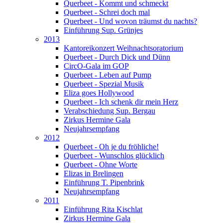
Querbeet - Kommt und schmeckt
Querbeet - Schrei doch mal
Querbeet - Und wovon träumst du nachts?
Einführung Sup. Grünjes
2013
Kantoreikonzert Weihnachtsoratorium
Querbeet - Durch Dick und Dünn
CircO-Gala im GOP
Querbeet - Leben auf Pump
Querbeet - Spezial Musik
Eliza goes Hollywood
Querbeet - Ich schenk dir mein Herz
Verabschiedung Sup. Bergau
Zirkus Hermine Gala
Neujahrsempfang
2012
Querbeet - Oh je du fröhliche!
Querbeet - Wunschlos glücklich
Querbeet - Ohne Worte
Elizas in Brelingen
Einführung T. Pipenbrink
Neujahrsempfang
2011
Einführung Rita Kischlat
Zirkus Hermine Gala