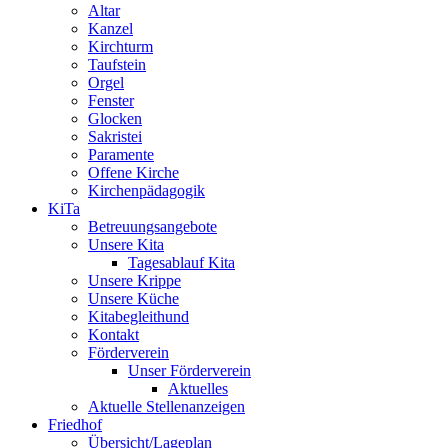
Altar
Kanzel
Kirchturm
Taufstein
Orgel
Fenster
Glocken
Sakristei
Paramente
Offene Kirche
Kirchenpädagogik
KiTa
Betreuungsangebote
Unsere Kita
Tagesablauf Kita
Unsere Krippe
Unsere Küche
Kitabegleithund
Kontakt
Förderverein
Unser Förderverein
Aktuelles
Aktuelle Stellenanzeigen
Friedhof
Übersicht/Lageplan