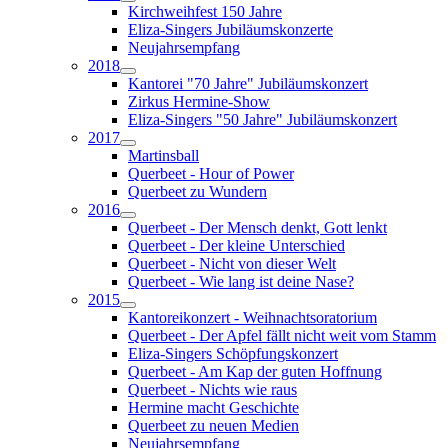
Kirchweihfest 150 Jahre
Eliza-Singers Jubiläumskonzerte
Neujahrsempfang
2018
Kantorei "70 Jahre" Jubiläumskonzert
Zirkus Hermine-Show
Eliza-Singers "50 Jahre" Jubiläumskonzert
2017
Martinsball
Querbeet - Hour of Power
Querbeet zu Wundern
2016
Querbeet - Der Mensch denkt, Gott lenkt
Querbeet - Der kleine Unterschied
Querbeet - Nicht von dieser Welt
Querbeet - Wie lang ist deine Nase?
2015
Kantoreikonzert - Weihnachtsoratorium
Querbeet - Der Apfel fällt nicht weit vom Stamm
Eliza-Singers Schöpfungskonzert
Querbeet - Am Kap der guten Hoffnung
Querbeet - Nichts wie raus
Hermine macht Geschichte
Querbeet zu neuen Medien
Neujahrsempfang