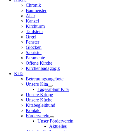
Chronik
Baumeister
Altar
Kanzel
Kirchturm
Taufstein
Orgel
Fenster
Glocken
Sakristei
Paramente
Offene Kirche
Kirchenpädagogik
KiTa
Betreuungsangebote
Unsere Kita
Tagesablauf Kita
Unsere Krippe
Unsere Küche
Kitabegleithund
Kontakt
Förderverein
Unser Förderverein
Aktuelles