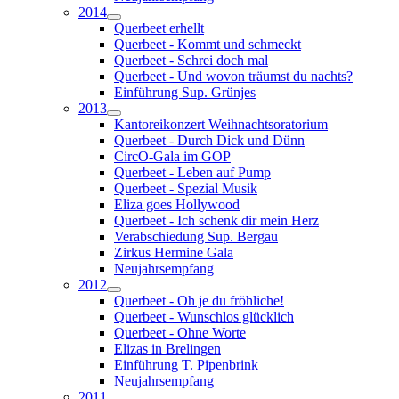
2014
Querbeet erhellt
Querbeet - Kommt und schmeckt
Querbeet - Schrei doch mal
Querbeet - Und wovon träumst du nachts?
Einführung Sup. Grünjes
2013
Kantoreikonzert Weihnachtsoratorium
Querbeet - Durch Dick und Dünn
CircO-Gala im GOP
Querbeet - Leben auf Pump
Querbeet - Spezial Musik
Eliza goes Hollywood
Querbeet - Ich schenk dir mein Herz
Verabschiedung Sup. Bergau
Zirkus Hermine Gala
Neujahrsempfang
2012
Querbeet - Oh je du fröhliche!
Querbeet - Wunschlos glücklich
Querbeet - Ohne Worte
Elizas in Brelingen
Einführung T. Pipenbrink
Neujahrsempfang
2011