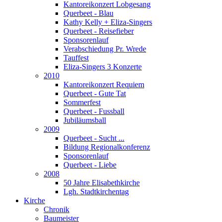
Kantoreikonzert Lobgesang
Querbeet - Blau
Kathy Kelly + Eliza-Singers
Querbeet - Reisefieber
Sponsorenlauf
Verabschiedung Pr. Wrede
Tauffest
Eliza-Singers 3 Konzerte
2010
Kantoreikonzert Requiem
Querbeet - Gute Tat
Sommerfest
Querbeet - Fussball
Jubiläumsball
2009
Querbeet - Sucht ...
Bildung Regionalkonferenz
Sponsorenlauf
Querbeet - Liebe
2008
50 Jahre Elisabethkirche
Lgh. Stadtkirchentag
Kirche
Chronik
Baumeister