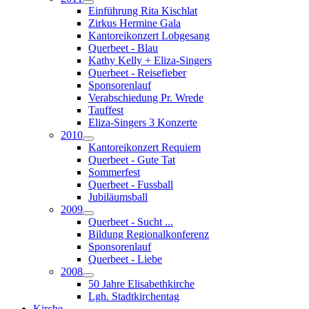
Einführung Rita Kischlat
Zirkus Hermine Gala
Kantoreikonzert Lobgesang
Querbeet - Blau
Kathy Kelly + Eliza-Singers
Querbeet - Reisefieber
Sponsorenlauf
Verabschiedung Pr. Wrede
Tauffest
Eliza-Singers 3 Konzerte
2010
Kantoreikonzert Requiem
Querbeet - Gute Tat
Sommerfest
Querbeet - Fussball
Jubiläumsball
2009
Querbeet - Sucht ...
Bildung Regionalkonferenz
Sponsorenlauf
Querbeet - Liebe
2008
50 Jahre Elisabethkirche
Lgh. Stadtkirchentag
Kirche