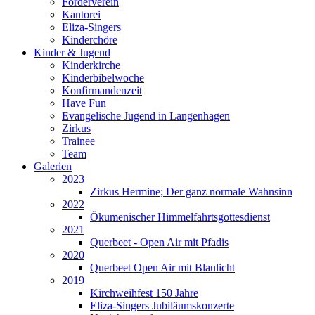
Förderverein
Kantorei
Eliza-Singers
Kinderchöre
Kinder & Jugend
Kinderkirche
Kinderbibelwoche
Konfirmandenzeit
Have Fun
Evangelische Jugend in Langenhagen
Zirkus
Trainee
Team
Galerien
2023
Zirkus Hermine; Der ganz normale Wahnsinn
2022
Ökumenischer Himmelfahrtsgottesdienst
2021
Querbeet - Open Air mit Pfadis
2020
Querbeet Open Air mit Blaulicht
2019
Kirchweihfest 150 Jahre
Eliza-Singers Jubiläumskonzerte