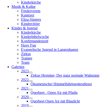
Kinderkirche
Musik & Kultur
Förderverein
Kantorei
Eliza-Singers
Kinderchöre
Kinder & Jugend
Kinderkirche
Kinderbibelwoche
Konfirmandenzeit
Have Fun
Evangelische Jugend in Langenhagen
Zirkus
Trainee
Team
Galerien
2023
Zirkus Hermine; Der ganz normale Wahnsinn
2022
Ökumenischer Himmelfahrtsgottesdienst
2021
Querbeet - Open Air mit Pfadis
2020
Querbeet Open Air mit Blaulicht
2019