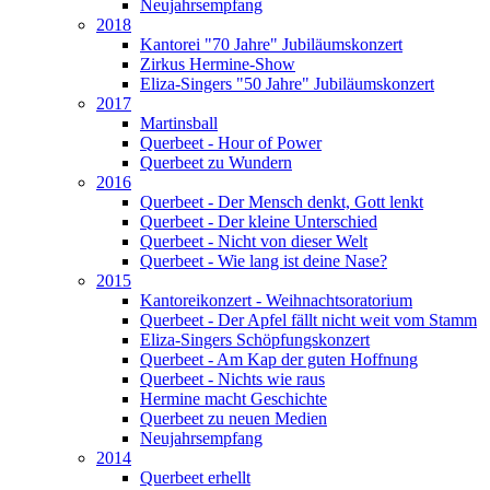
Neujahrsempfang
2018
Kantorei "70 Jahre" Jubiläumskonzert
Zirkus Hermine-Show
Eliza-Singers "50 Jahre" Jubiläumskonzert
2017
Martinsball
Querbeet - Hour of Power
Querbeet zu Wundern
2016
Querbeet - Der Mensch denkt, Gott lenkt
Querbeet - Der kleine Unterschied
Querbeet - Nicht von dieser Welt
Querbeet - Wie lang ist deine Nase?
2015
Kantoreikonzert - Weihnachtsoratorium
Querbeet - Der Apfel fällt nicht weit vom Stamm
Eliza-Singers Schöpfungskonzert
Querbeet - Am Kap der guten Hoffnung
Querbeet - Nichts wie raus
Hermine macht Geschichte
Querbeet zu neuen Medien
Neujahrsempfang
2014
Querbeet erhellt