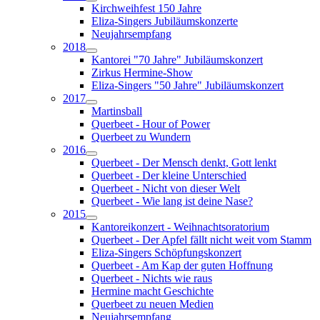
Kirchweihfest 150 Jahre
Eliza-Singers Jubiläumskonzerte
Neujahrsempfang
2018
Kantorei "70 Jahre" Jubiläumskonzert
Zirkus Hermine-Show
Eliza-Singers "50 Jahre" Jubiläumskonzert
2017
Martinsball
Querbeet - Hour of Power
Querbeet zu Wundern
2016
Querbeet - Der Mensch denkt, Gott lenkt
Querbeet - Der kleine Unterschied
Querbeet - Nicht von dieser Welt
Querbeet - Wie lang ist deine Nase?
2015
Kantoreikonzert - Weihnachtsoratorium
Querbeet - Der Apfel fällt nicht weit vom Stamm
Eliza-Singers Schöpfungskonzert
Querbeet - Am Kap der guten Hoffnung
Querbeet - Nichts wie raus
Hermine macht Geschichte
Querbeet zu neuen Medien
Neujahrsempfang