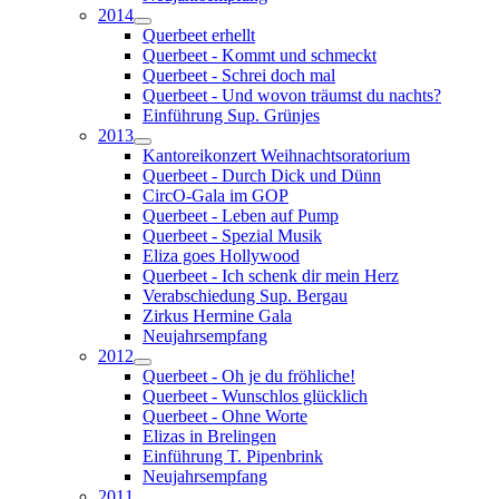
2014
Querbeet erhellt
Querbeet - Kommt und schmeckt
Querbeet - Schrei doch mal
Querbeet - Und wovon träumst du nachts?
Einführung Sup. Grünjes
2013
Kantoreikonzert Weihnachtsoratorium
Querbeet - Durch Dick und Dünn
CircO-Gala im GOP
Querbeet - Leben auf Pump
Querbeet - Spezial Musik
Eliza goes Hollywood
Querbeet - Ich schenk dir mein Herz
Verabschiedung Sup. Bergau
Zirkus Hermine Gala
Neujahrsempfang
2012
Querbeet - Oh je du fröhliche!
Querbeet - Wunschlos glücklich
Querbeet - Ohne Worte
Elizas in Brelingen
Einführung T. Pipenbrink
Neujahrsempfang
2011