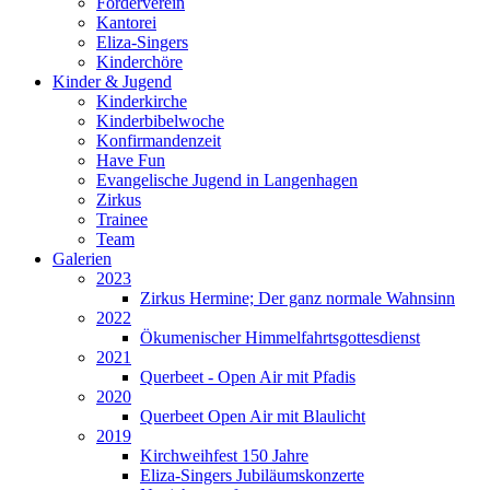
Förderverein
Kantorei
Eliza-Singers
Kinderchöre
Kinder & Jugend
Kinderkirche
Kinderbibelwoche
Konfirmandenzeit
Have Fun
Evangelische Jugend in Langenhagen
Zirkus
Trainee
Team
Galerien
2023
Zirkus Hermine; Der ganz normale Wahnsinn
2022
Ökumenischer Himmelfahrtsgottesdienst
2021
Querbeet - Open Air mit Pfadis
2020
Querbeet Open Air mit Blaulicht
2019
Kirchweihfest 150 Jahre
Eliza-Singers Jubiläumskonzerte