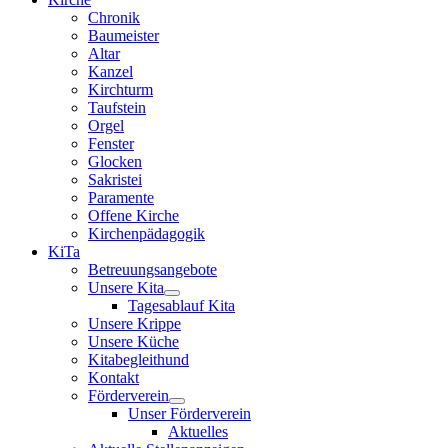
Chronik
Baumeister
Altar
Kanzel
Kirchturm
Taufstein
Orgel
Fenster
Glocken
Sakristei
Paramente
Offene Kirche
Kirchenpädagogik
KiTa
Betreuungsangebote
Unsere Kita
Tagesablauf Kita
Unsere Krippe
Unsere Küche
Kitabegleithund
Kontakt
Förderverein
Unser Förderverein
Aktuelles