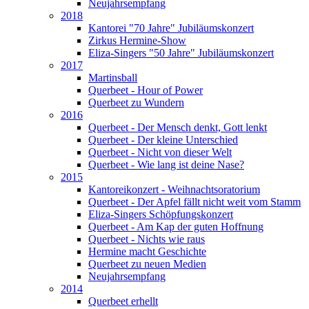
Neujahrsempfang
2018
Kantorei "70 Jahre" Jubiläumskonzert
Zirkus Hermine-Show
Eliza-Singers "50 Jahre" Jubiläumskonzert
2017
Martinsball
Querbeet - Hour of Power
Querbeet zu Wundern
2016
Querbeet - Der Mensch denkt, Gott lenkt
Querbeet - Der kleine Unterschied
Querbeet - Nicht von dieser Welt
Querbeet - Wie lang ist deine Nase?
2015
Kantoreikonzert - Weihnachtsoratorium
Querbeet - Der Apfel fällt nicht weit vom Stamm
Eliza-Singers Schöpfungskonzert
Querbeet - Am Kap der guten Hoffnung
Querbeet - Nichts wie raus
Hermine macht Geschichte
Querbeet zu neuen Medien
Neujahrsempfang
2014
Querbeet erhellt