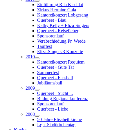
Einführung Rita Kischlat
Zirkus Hermine Gala
Kantoreikonzert Lobgesang
Querbeet - Blau
Kathy Kelly + Eliza-Singers
Querbeet - Reisefieber
Sponsorenlauf
Verabschiedung Pr. Wrede
Tauffest
Eliza-Singers 3 Konzerte
2010
Kantoreikonzert Requiem
Querbeet - Gute Tat
Sommerfest
Querbeet - Fussball
Jubiläumsball
2009
Querbeet - Sucht ...
Bildung Regionalkonferenz
Sponsorenlauf
Querbeet - Liebe
2008
50 Jahre Elisabethkirche
Lgh. Stadtkirchentag
Kirche