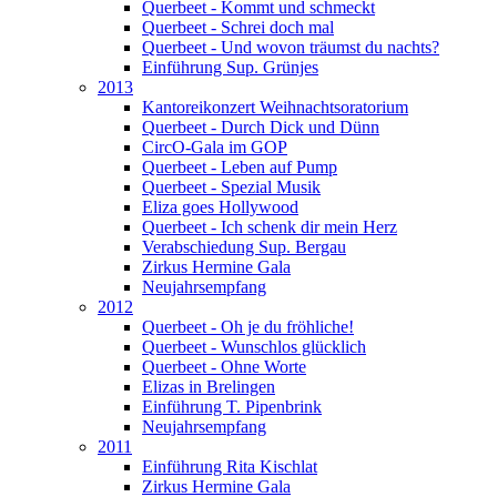
Querbeet - Kommt und schmeckt
Querbeet - Schrei doch mal
Querbeet - Und wovon träumst du nachts?
Einführung Sup. Grünjes
2013
Kantoreikonzert Weihnachtsoratorium
Querbeet - Durch Dick und Dünn
CircO-Gala im GOP
Querbeet - Leben auf Pump
Querbeet - Spezial Musik
Eliza goes Hollywood
Querbeet - Ich schenk dir mein Herz
Verabschiedung Sup. Bergau
Zirkus Hermine Gala
Neujahrsempfang
2012
Querbeet - Oh je du fröhliche!
Querbeet - Wunschlos glücklich
Querbeet - Ohne Worte
Elizas in Brelingen
Einführung T. Pipenbrink
Neujahrsempfang
2011
Einführung Rita Kischlat
Zirkus Hermine Gala