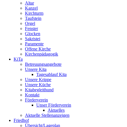
Altar
Kanzel
Kirchturm
Taufstein
Orgel
Fenster
Glocken
Sakristei
Paramente
Offene Kirche
Kirchenpädagogik
KiTa
Betreuungsangebote
Unsere Kita
Tagesablauf Kita
Unsere Krippe
Unsere Küche
Kitabegleithund
Kontakt
Förderverein
Unser Förderverein
Aktuelles
Aktuelle Stellenanzeigen
Friedhof
Übersicht/Lageplan