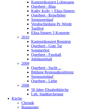
Kantoreikonzert Lobgesang
Querbeet - Blau
Kathy Kelly + Eliza-Singers
Querbeet - Reisefieber
Sponsorenlauf
Verabschiedung Pr. Wrede
Tauffest
Eliza-Singers 3 Konzerte
2010
Kantoreikonzert Requiem
Querbeet - Gute Tat
Sommerfest
Querbeet - Fussball
Jubiläumsball
2009
Querbeet - Sucht ...
Bildung Regionalkonferenz
Sponsorenlauf
Querbeet - Liebe
2008
50 Jahre Elisabethkirche
Lgh. Stadtkirchentag
Kirche
Chronik
Baumeister