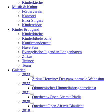
Kinderkirche
Musik & Kultur
Förderverein
Kantorei
Eliza-Singers
Kinderchöre
Kinder & Jugend
Kinderkirche
Kinderbibelwoche
Konfirmandenzeit
Have Fun
Evangelische Jugend in Langenhagen
Zirkus
Trainee
Team
Galerien
2023
Zirkus Hermine; Der ganz normale Wahnsinn
2022
Ökumenischer Himmelfahrtsgottesdienst
2021
Querbeet - Open Air mit Pfadis
2020
Querbeet Open Air mit Blaulicht
2019