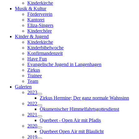
Kinderkirche
Musik & Kultur
Förderverein
Kantorei
Eliza-Singers
Kinderchöre
Kinder & Jugend
Kinderkirche
Kinderbibelwoche
Konfirmandenzeit
Have Fun
Evangelische Jugend in Langenhagen
Zirkus
Trainee
Team
Galerien
2023
Zirkus Hermine; Der ganz normale Wahnsinn
2022
Ökumenischer Himmelfahrtsgottesdienst
2021
Querbeet - Open Air mit Pfadis
2020
Querbeet Open Air mit Blaulicht
2019