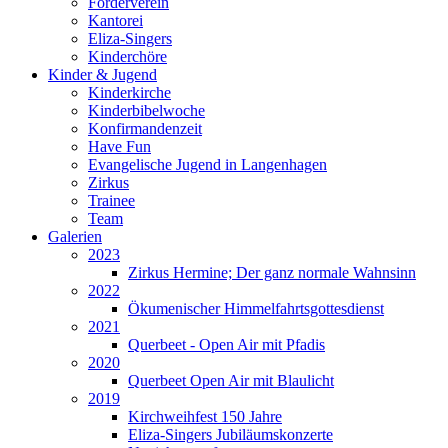
Förderverein
Kantorei
Eliza-Singers
Kinderchöre
Kinder & Jugend
Kinderkirche
Kinderbibelwoche
Konfirmandenzeit
Have Fun
Evangelische Jugend in Langenhagen
Zirkus
Trainee
Team
Galerien
2023
Zirkus Hermine; Der ganz normale Wahnsinn
2022
Ökumenischer Himmelfahrtsgottesdienst
2021
Querbeet - Open Air mit Pfadis
2020
Querbeet Open Air mit Blaulicht
2019
Kirchweihfest 150 Jahre
Eliza-Singers Jubiläumskonzerte