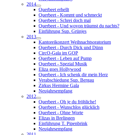
2014
Querbeet erhellt
Querbeet - Kommt und schmeckt
Querbeet - Schrei doch mal
Querbeet - Und wovon träumst du nachts?
Einführung Sup. Grünjes
2013
Kantoreikonzert Weihnachtsoratorium
Querbeet - Durch Dick und Dünn
CircO-Gala im GOP
Querbeet - Leben auf Pump
Querbeet - Spezial Musik
Eliza goes Hollywood
Querbeet - Ich schenk dir mein Herz
Verabschiedung Sup. Bergau
Zirkus Hermine Gala
Neujahrsempfang
2012
Querbeet - Oh je du fröhliche!
Querbeet - Wunschlos glücklich
Querbeet - Ohne Worte
Elizas in Brelingen
Einführung T. Pipenbrink
Neujahrsempfang
2011