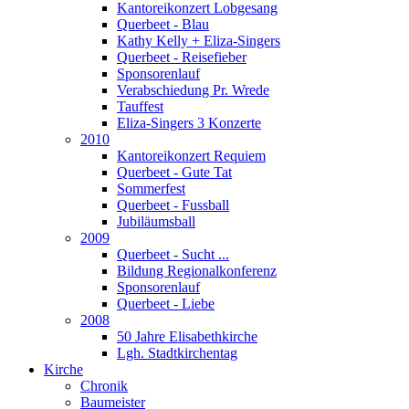
Kantoreikonzert Lobgesang
Querbeet - Blau
Kathy Kelly + Eliza-Singers
Querbeet - Reisefieber
Sponsorenlauf
Verabschiedung Pr. Wrede
Tauffest
Eliza-Singers 3 Konzerte
2010
Kantoreikonzert Requiem
Querbeet - Gute Tat
Sommerfest
Querbeet - Fussball
Jubiläumsball
2009
Querbeet - Sucht ...
Bildung Regionalkonferenz
Sponsorenlauf
Querbeet - Liebe
2008
50 Jahre Elisabethkirche
Lgh. Stadtkirchentag
Kirche
Chronik
Baumeister