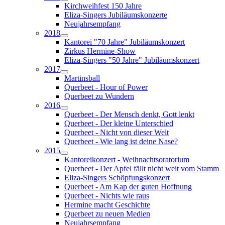
Kirchweihfest 150 Jahre
Eliza-Singers Jubiläumskonzerte
Neujahrsempfang
2018
Kantorei "70 Jahre" Jubiläumskonzert
Zirkus Hermine-Show
Eliza-Singers "50 Jahre" Jubiläumskonzert
2017
Martinsball
Querbeet - Hour of Power
Querbeet zu Wundern
2016
Querbeet - Der Mensch denkt, Gott lenkt
Querbeet - Der kleine Unterschied
Querbeet - Nicht von dieser Welt
Querbeet - Wie lang ist deine Nase?
2015
Kantoreikonzert - Weihnachtsoratorium
Querbeet - Der Apfel fällt nicht weit vom Stamm
Eliza-Singers Schöpfungskonzert
Querbeet - Am Kap der guten Hoffnung
Querbeet - Nichts wie raus
Hermine macht Geschichte
Querbeet zu neuen Medien
Neujahrsempfang