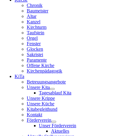
Chronik
Baumeister
Altar
Kanzel
Kirchturm
Taufstein
Orgel
Fenster
Glocken
Sakristei
Paramente
Offene Kirche
Kirchenpädagogik
KiTa
Betreuungsangebote
Unsere Kita
Tagesablauf Kita
Unsere Krippe
Unsere Küche
Kitabegleithund
Kontakt
Förderverein
Unser Förderverein
Aktuelles