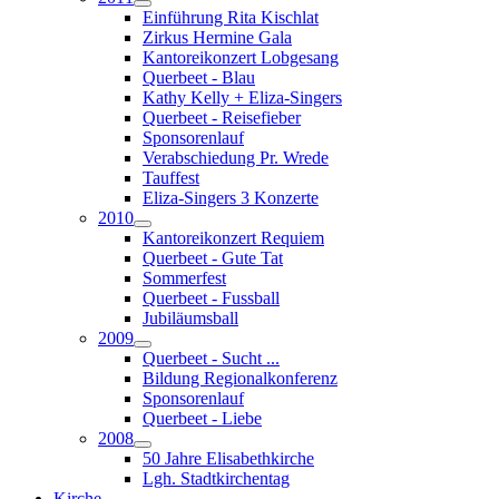
Einführung Rita Kischlat
Zirkus Hermine Gala
Kantoreikonzert Lobgesang
Querbeet - Blau
Kathy Kelly + Eliza-Singers
Querbeet - Reisefieber
Sponsorenlauf
Verabschiedung Pr. Wrede
Tauffest
Eliza-Singers 3 Konzerte
2010
Kantoreikonzert Requiem
Querbeet - Gute Tat
Sommerfest
Querbeet - Fussball
Jubiläumsball
2009
Querbeet - Sucht ...
Bildung Regionalkonferenz
Sponsorenlauf
Querbeet - Liebe
2008
50 Jahre Elisabethkirche
Lgh. Stadtkirchentag
Kirche