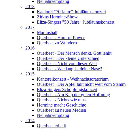
Neujahrsempfang
2018
Kantorei "70 Jahre" Jubiläumskonzert
Zirkus Hermine-Show
Eliza-Singers "50 Jahre" Jubiläumskonzert
2017
Martinsball
Querbeet - Hour of Power
Querbeet zu Wundern
2016
Querbeet - Der Mensch denkt, Gott lenkt
Querbeet - Der kleine Unterschied
Querbeet - Nicht von dieser Welt
Querbeet - Wie lang ist deine Nase?
2015
Kantoreikonzert - Weihnachtsoratorium
Querbeet - Der Apfel fällt nicht weit vom Stamm
Eliza-Singers Schöpfungskonzert
Querbeet - Am Kap der guten Hoffnung
Querbeet - Nichts wie raus
Hermine macht Geschichte
Querbeet zu neuen Medien
Neujahrsempfang
2014
Querbeet erhellt