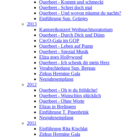
Querbeet - Kommt und schmeckt
Querbeet - Schrei doch mal
Querbeet - Und wovon träumst du nachts?
Einführung Sup. Grünjes
2013
Kantoreikonzert Weihnachtsoratorium
Querbeet - Durch Dick und Dünn
CircO-Gala im GOP
Querbeet - Leben auf Pump
Querbeet - Spezial Musik
Eliza goes Hollywood
Querbeet - Ich schenk dir mein Herz
Verabschiedung Sup. Bergau
Zirkus Hermine Gala
Neujahrsempfang
2012
Querbeet - Oh je du fröhliche!
Querbeet - Wunschlos glücklich
Querbeet - Ohne Worte
Elizas in Brelingen
Einführung T. Pipenbrink
Neujahrsempfang
2011
Einführung Rita Kischlat
Zirkus Hermine Gala