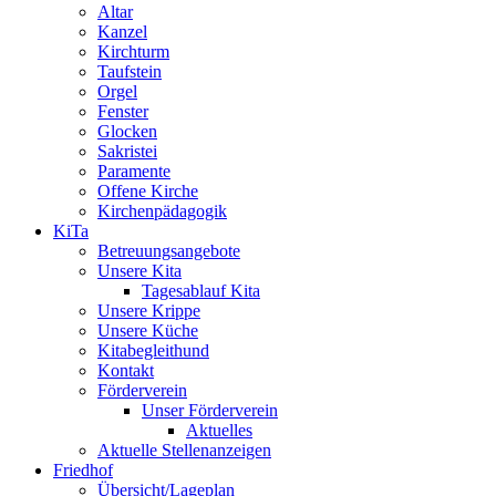
Altar
Kanzel
Kirchturm
Taufstein
Orgel
Fenster
Glocken
Sakristei
Paramente
Offene Kirche
Kirchenpädagogik
KiTa
Betreuungsangebote
Unsere Kita
Tagesablauf Kita
Unsere Krippe
Unsere Küche
Kitabegleithund
Kontakt
Förderverein
Unser Förderverein
Aktuelles
Aktuelle Stellenanzeigen
Friedhof
Übersicht/Lageplan