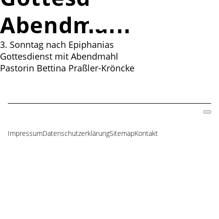
Abendmahl
3. Sonntag nach Epiphanias
Gottesdienst mit Abendmahl
Pastorin Bettina Praßler-Kröncke
Impressum
Datenschutzerklärung
Sitemap
Kontakt
Navigation
überspringen