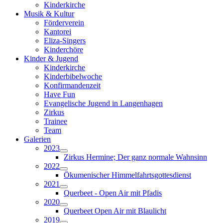
Kinderkirche
Musik & Kultur
Förderverein
Kantorei
Eliza-Singers
Kinderchöre
Kinder & Jugend
Kinderkirche
Kinderbibelwoche
Konfirmandenzeit
Have Fun
Evangelische Jugend in Langenhagen
Zirkus
Trainee
Team
Galerien
2023
Zirkus Hermine; Der ganz normale Wahnsinn
2022
Ökumenischer Himmelfahrtsgottesdienst
2021
Querbeet - Open Air mit Pfadis
2020
Querbeet Open Air mit Blaulicht
2019