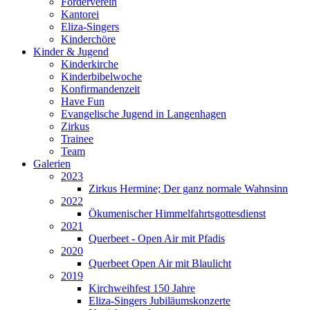
Förderverein
Kantorei
Eliza-Singers
Kinderchöre
Kinder & Jugend
Kinderkirche
Kinderbibelwoche
Konfirmandenzeit
Have Fun
Evangelische Jugend in Langenhagen
Zirkus
Trainee
Team
Galerien
2023
Zirkus Hermine; Der ganz normale Wahnsinn
2022
Ökumenischer Himmelfahrtsgottesdienst
2021
Querbeet - Open Air mit Pfadis
2020
Querbeet Open Air mit Blaulicht
2019
Kirchweihfest 150 Jahre
Eliza-Singers Jubiläumskonzerte