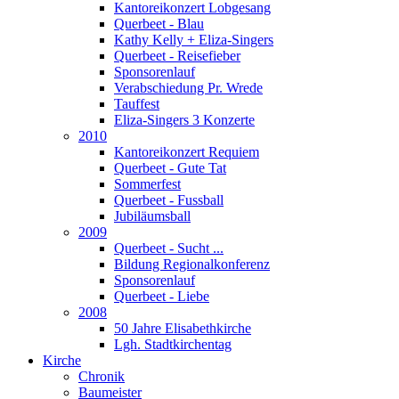
Kantoreikonzert Lobgesang
Querbeet - Blau
Kathy Kelly + Eliza-Singers
Querbeet - Reisefieber
Sponsorenlauf
Verabschiedung Pr. Wrede
Tauffest
Eliza-Singers 3 Konzerte
2010
Kantoreikonzert Requiem
Querbeet - Gute Tat
Sommerfest
Querbeet - Fussball
Jubiläumsball
2009
Querbeet - Sucht ...
Bildung Regionalkonferenz
Sponsorenlauf
Querbeet - Liebe
2008
50 Jahre Elisabethkirche
Lgh. Stadtkirchentag
Kirche
Chronik
Baumeister