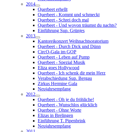
2014
Querbeet erhellt
Querbeet - Kommt und schmeckt
Querbeet - Schrei doch mal
Querbeet - Und wovon träumst du nachts?
Einführung Sup. Grünjes
2013
Kantoreikonzert Weihnachtsoratorium
Querbeet - Durch Dick und Dünn
CircO-Gala im GOP
Querbeet - Leben auf Pump
Querbeet - Spezial Musik
Eliza goes Hollywood
Querbeet - Ich schenk dir mein Herz
Verabschiedung Sup. Bergau
Zirkus Hermine Gala
Neujahrsempfang
2012
Querbeet - Oh je du fröhliche!
Querbeet - Wunschlos glücklich
Querbeet - Ohne Worte
Elizas in Brelingen
Einführung T. Pipenbrink
Neujahrsempfang
2011