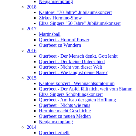
Neujahrsempfang
2018
Kantorei "70 Jahre" Jubiläumskonzert
Zirkus Hermine-Show
Eliza-Singers "50 Jahre" Jubiläumskonzert
2017
Martinsball
Querbeet - Hour of Power
Querbeet zu Wundern
2016
Querbeet - Der Mensch denkt, Gott lenkt
Querbeet - Der kleine Unterschied
Querbeet - Nicht von dieser Welt
Querbeet - Wie lang ist deine Nase?
2015
Kantoreikonzert - Weihnachtsoratorium
Querbeet - Der Apfel fällt nicht weit vom Stamm
Eliza-Singers Schöpfungskonzert
Querbeet - Am Kap der guten Hoffnung
Querbeet - Nichts wie raus
Hermine macht Geschichte
Querbeet zu neuen Medien
Neujahrsempfang
2014
Querbeet erhellt