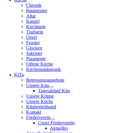
Chronik
Baumeister
Altar
Kanzel
Kirchturm
Taufstein
Orgel
Fenster
Glocken
Sakristei
Paramente
Offene Kirche
Kirchenpädagogik
KiTa
Betreuungsangebote
Unsere Kita
Tagesablauf Kita
Unsere Krippe
Unsere Küche
Kitabegleithund
Kontakt
Förderverein
Unser Förderverein
Aktuelles