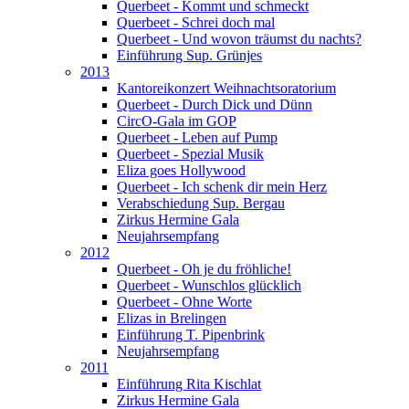
Querbeet - Kommt und schmeckt
Querbeet - Schrei doch mal
Querbeet - Und wovon träumst du nachts?
Einführung Sup. Grünjes
2013
Kantoreikonzert Weihnachtsoratorium
Querbeet - Durch Dick und Dünn
CircO-Gala im GOP
Querbeet - Leben auf Pump
Querbeet - Spezial Musik
Eliza goes Hollywood
Querbeet - Ich schenk dir mein Herz
Verabschiedung Sup. Bergau
Zirkus Hermine Gala
Neujahrsempfang
2012
Querbeet - Oh je du fröhliche!
Querbeet - Wunschlos glücklich
Querbeet - Ohne Worte
Elizas in Brelingen
Einführung T. Pipenbrink
Neujahrsempfang
2011
Einführung Rita Kischlat
Zirkus Hermine Gala