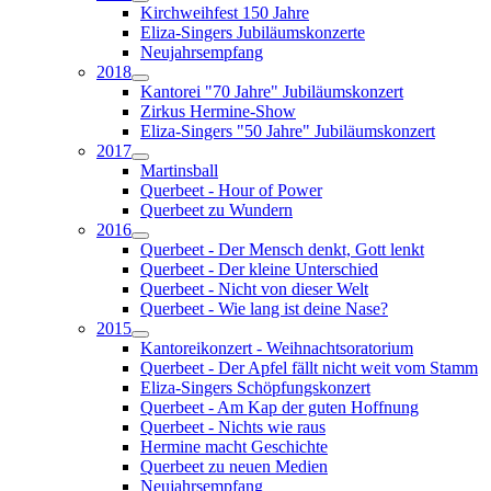
Kirchweihfest 150 Jahre
Eliza-Singers Jubiläumskonzerte
Neujahrsempfang
2018
Kantorei "70 Jahre" Jubiläumskonzert
Zirkus Hermine-Show
Eliza-Singers "50 Jahre" Jubiläumskonzert
2017
Martinsball
Querbeet - Hour of Power
Querbeet zu Wundern
2016
Querbeet - Der Mensch denkt, Gott lenkt
Querbeet - Der kleine Unterschied
Querbeet - Nicht von dieser Welt
Querbeet - Wie lang ist deine Nase?
2015
Kantoreikonzert - Weihnachtsoratorium
Querbeet - Der Apfel fällt nicht weit vom Stamm
Eliza-Singers Schöpfungskonzert
Querbeet - Am Kap der guten Hoffnung
Querbeet - Nichts wie raus
Hermine macht Geschichte
Querbeet zu neuen Medien
Neujahrsempfang