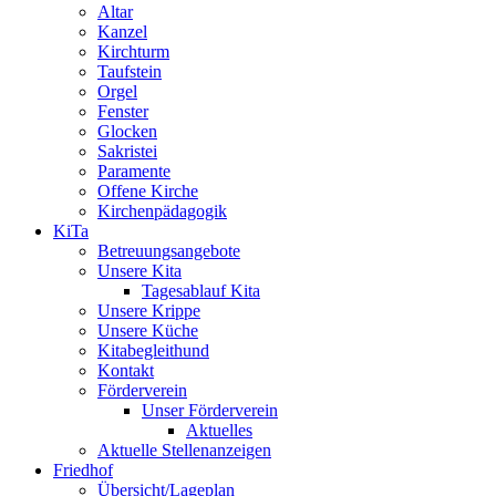
Altar
Kanzel
Kirchturm
Taufstein
Orgel
Fenster
Glocken
Sakristei
Paramente
Offene Kirche
Kirchenpädagogik
KiTa
Betreuungsangebote
Unsere Kita
Tagesablauf Kita
Unsere Krippe
Unsere Küche
Kitabegleithund
Kontakt
Förderverein
Unser Förderverein
Aktuelles
Aktuelle Stellenanzeigen
Friedhof
Übersicht/Lageplan