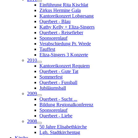
Einführung Rita Kischlat
Zirkus Hermine Gala
Kantoreikonzert Lobgesang
Querbeet - Blau
Kathy Kelly + Eliza-Singers
Querbeet - Reisefieber
Sponsorenlauf
Verabschiedung Pr. Wrede
Tauffest
Eliza-Singers 3 Konzerte
2010
Kantoreikonzert Requiem
Querbeet - Gute Tat
Sommerfest
Querbeet - Fussball
Jubiläumsball
2009
Querbeet - Sucht ...
Bildung Regionalkonferenz
Sponsorenlauf
Querbeet - Liebe
2008
50 Jahre Elisabethkirche
Lgh. Stadtkirchentag
Kirche