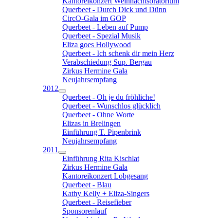
Kantoreikonzert Weihnachtsoratorium
Querbeet - Durch Dick und Dünn
CircO-Gala im GOP
Querbeet - Leben auf Pump
Querbeet - Spezial Musik
Eliza goes Hollywood
Querbeet - Ich schenk dir mein Herz
Verabschiedung Sup. Bergau
Zirkus Hermine Gala
Neujahrsempfang
2012
Querbeet - Oh je du fröhliche!
Querbeet - Wunschlos glücklich
Querbeet - Ohne Worte
Elizas in Brelingen
Einführung T. Pipenbrink
Neujahrsempfang
2011
Einführung Rita Kischlat
Zirkus Hermine Gala
Kantoreikonzert Lobgesang
Querbeet - Blau
Kathy Kelly + Eliza-Singers
Querbeet - Reisefieber
Sponsorenlauf