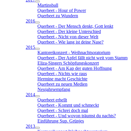
Martinsball
Querbeet - Hour of Power
Querbeet zu Wundern
2016
Querbeet - Der Mensch denkt, Gott lenkt
Querbeet - Der kleine Unterschied
Querbeet - Nicht von dieser Welt
Querbeet - Wie lang ist deine Nase?
2015
Kantoreikonzert - Weihnachtsoratorium
Querbeet - Der Apfel fällt nicht weit vom Stamm
Eliza-Singers Schöpfungskonzert
Querbeet - Am Kap der guten Hoffnung
Querbeet - Nichts wie raus
Hermine macht Geschichte
Querbeet zu neuen Medien
Neujahrsempfang
2014
Querbeet erhellt
Querbeet - Kommt und schmeckt
Querbeet - Schrei doch mal
Querbeet - Und wovon träumst du nachts?
Einführung Sup. Grünjes
2013