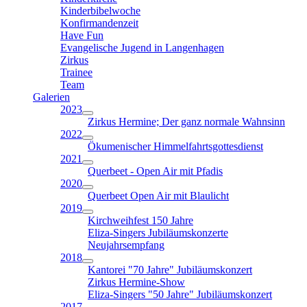
Kinderbibelwoche
Konfirmandenzeit
Have Fun
Evangelische Jugend in Langenhagen
Zirkus
Trainee
Team
Galerien
2023
Zirkus Hermine; Der ganz normale Wahnsinn
2022
Ökumenischer Himmelfahrtsgottesdienst
2021
Querbeet - Open Air mit Pfadis
2020
Querbeet Open Air mit Blaulicht
2019
Kirchweihfest 150 Jahre
Eliza-Singers Jubiläumskonzerte
Neujahrsempfang
2018
Kantorei "70 Jahre" Jubiläumskonzert
Zirkus Hermine-Show
Eliza-Singers "50 Jahre" Jubiläumskonzert
2017