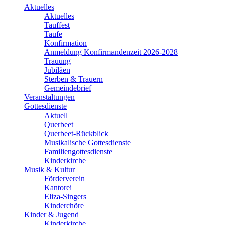
Aktuelles
Aktuelles
Tauffest
Taufe
Konfirmation
Anmeldung Konfirmandenzeit 2026-2028
Trauung
Jubiläen
Sterben & Trauern
Gemeindebrief
Veranstaltungen
Gottesdienste
Aktuell
Querbeet
Querbeet-Rückblick
Musikalische Gottesdienste
Familiengottesdienste
Kinderkirche
Musik & Kultur
Förderverein
Kantorei
Eliza-Singers
Kinderchöre
Kinder & Jugend
Kinderkirche