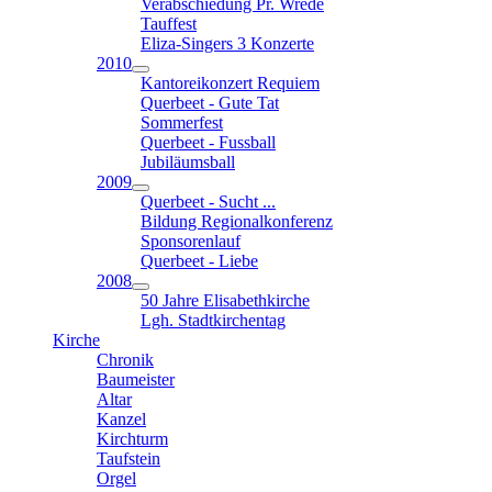
Verabschiedung Pr. Wrede
Tauffest
Eliza-Singers 3 Konzerte
2010
Kantoreikonzert Requiem
Querbeet - Gute Tat
Sommerfest
Querbeet - Fussball
Jubiläumsball
2009
Querbeet - Sucht ...
Bildung Regionalkonferenz
Sponsorenlauf
Querbeet - Liebe
2008
50 Jahre Elisabethkirche
Lgh. Stadtkirchentag
Kirche
Chronik
Baumeister
Altar
Kanzel
Kirchturm
Taufstein
Orgel