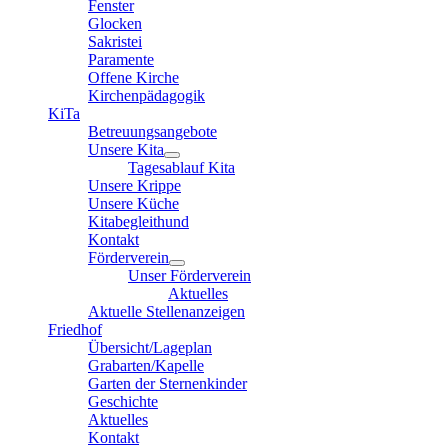
Fenster
Glocken
Sakristei
Paramente
Offene Kirche
Kirchenpädagogik
KiTa
Betreuungsangebote
Unsere Kita
Tagesablauf Kita
Unsere Krippe
Unsere Küche
Kitabegleithund
Kontakt
Förderverein
Unser Förderverein
Aktuelles
Aktuelle Stellenanzeigen
Friedhof
Übersicht/Lageplan
Grabarten/Kapelle
Garten der Sternenkinder
Geschichte
Aktuelles
Kontakt