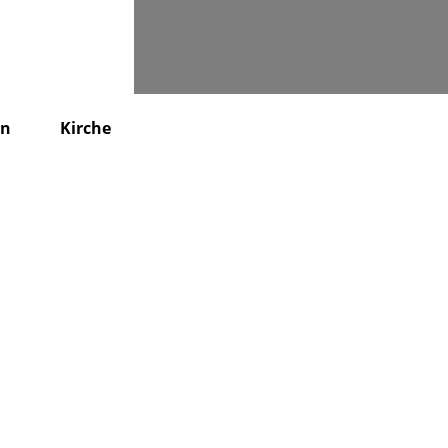
Suchen
en
Kirche
KiTa
Friedhof
Kontakt