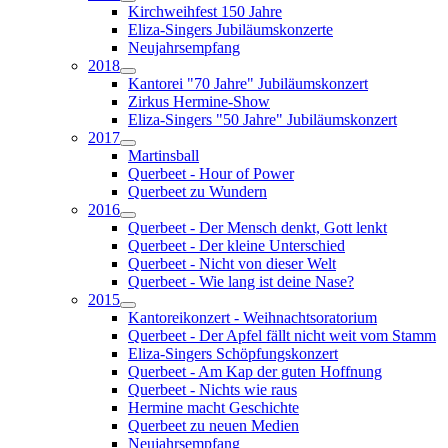
Kirchweihfest 150 Jahre
Eliza-Singers Jubiläumskonzerte
Neujahrsempfang
2018
Kantorei "70 Jahre" Jubiläumskonzert
Zirkus Hermine-Show
Eliza-Singers "50 Jahre" Jubiläumskonzert
2017
Martinsball
Querbeet - Hour of Power
Querbeet zu Wundern
2016
Querbeet - Der Mensch denkt, Gott lenkt
Querbeet - Der kleine Unterschied
Querbeet - Nicht von dieser Welt
Querbeet - Wie lang ist deine Nase?
2015
Kantoreikonzert - Weihnachtsoratorium
Querbeet - Der Apfel fällt nicht weit vom Stamm
Eliza-Singers Schöpfungskonzert
Querbeet - Am Kap der guten Hoffnung
Querbeet - Nichts wie raus
Hermine macht Geschichte
Querbeet zu neuen Medien
Neujahrsempfang