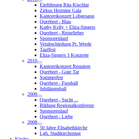
Einführung Rita Kischlat
Zirkus Hermine Gala
Kantoreikonzert Lobgesang
Querbeet - Blau
Kathy Kelly + Eliza-Singers
Querbeet - Reisefieber
Sponsorenlauf
Verabschiedung Pr. Wrede
Tauffest
Eliza-Singers 3 Konzerte
2010
Kantoreikonzert Requiem
Querbeet - Gute Tat
Sommerfest
Querbeet - Fussball
Jubiläumsball
2009
Querbeet - Sucht ...
Bildung Regionalkonferenz
Sponsorenlauf
Querbeet - Liebe
2008
50 Jahre Elisabethkirche
Lgh. Stadtkirchentag
Kirche