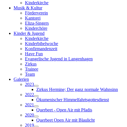
Kinderkirche
Musik & Kultur
Förderverein
Kantorei
Eliza-Singers
Kinderchöre
Kinder & Jugend
Kinderkirche
Kinderbibelwoche
Konfirmandenzeit
Have Fun
Evangelische Jugend in Langenhagen
Zirkus
Trainee
Team
Galerien
2023
Zirkus Hermine; Der ganz normale Wahnsinn
2022
Ökumenischer Himmelfahrtsgottesdienst
2021
Querbeet - Open Air mit Pfadis
2020
Querbeet Open Air mit Blaulicht
2019