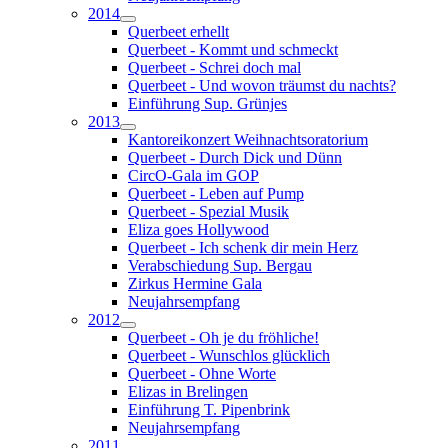
2014
Querbeet erhellt
Querbeet - Kommt und schmeckt
Querbeet - Schrei doch mal
Querbeet - Und wovon träumst du nachts?
Einführung Sup. Grünjes
2013
Kantoreikonzert Weihnachtsoratorium
Querbeet - Durch Dick und Dünn
CircO-Gala im GOP
Querbeet - Leben auf Pump
Querbeet - Spezial Musik
Eliza goes Hollywood
Querbeet - Ich schenk dir mein Herz
Verabschiedung Sup. Bergau
Zirkus Hermine Gala
Neujahrsempfang
2012
Querbeet - Oh je du fröhliche!
Querbeet - Wunschlos glücklich
Querbeet - Ohne Worte
Elizas in Brelingen
Einführung T. Pipenbrink
Neujahrsempfang
2011