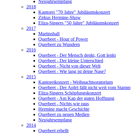
Neujahrsempfang
2018
Kantorei "70 Jahre" Jubiläumskonzert
Zirkus Hermine-Show
Eliza-Singers "50 Jahre" Jubiläumskonzert
2017
Martinsball
Querbeet - Hour of Power
Querbeet zu Wundern
2016
Querbeet - Der Mensch denkt, Gott lenkt
Querbeet - Der kleine Unterschied
Querbeet - Nicht von dieser Welt
Querbeet - Wie lang ist deine Nase?
2015
Kantoreikonzert - Weihnachtsoratorium
Querbeet - Der Apfel fällt nicht weit vom Stamm
Eliza-Singers Schöpfungskonzert
Querbeet - Am Kap der guten Hoffnung
Querbeet - Nichts wie raus
Hermine macht Geschichte
Querbeet zu neuen Medien
Neujahrsempfang
2014
Querbeet erhellt