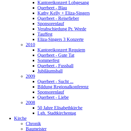
Kantoreikonzert Lobgesang
Querbeet - Blau
Kathy Kelly + Eliza-Singers
Querbeet - Reisefieber
Sponsorenlauf
Verabschiedung Pr. Wrede
Tauffest
Eliza-Singers 3 Konzerte
2010
Kantoreikonzert Requiem
Querbeet - Gute Tat
Sommerfest
Querbeet - Fussball
Jubiläumsball
2009
Querbeet - Sucht ...
Bildung Regionalkonferenz
Sponsorenlauf
Querbeet - Liebe
2008
50 Jahre Elisabethkirche
Lgh. Stadtkirchentag
Kirche
Chronik
Baumeister