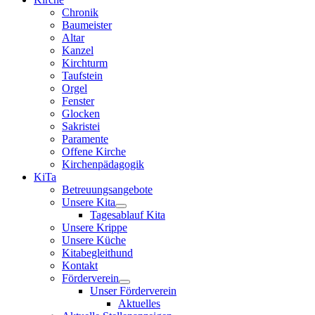
Chronik
Baumeister
Altar
Kanzel
Kirchturm
Taufstein
Orgel
Fenster
Glocken
Sakristei
Paramente
Offene Kirche
Kirchenpädagogik
KiTa
Betreuungsangebote
Unsere Kita
Tagesablauf Kita
Unsere Krippe
Unsere Küche
Kitabegleithund
Kontakt
Förderverein
Unser Förderverein
Aktuelles