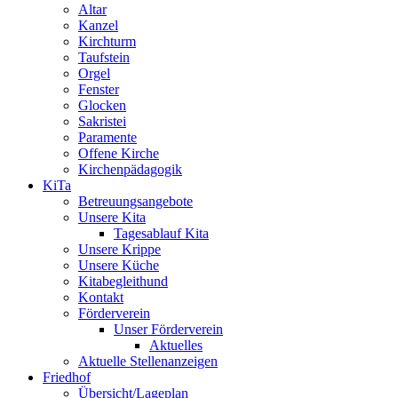
Altar
Kanzel
Kirchturm
Taufstein
Orgel
Fenster
Glocken
Sakristei
Paramente
Offene Kirche
Kirchenpädagogik
KiTa
Betreuungsangebote
Unsere Kita
Tagesablauf Kita
Unsere Krippe
Unsere Küche
Kitabegleithund
Kontakt
Förderverein
Unser Förderverein
Aktuelles
Aktuelle Stellenanzeigen
Friedhof
Übersicht/Lageplan