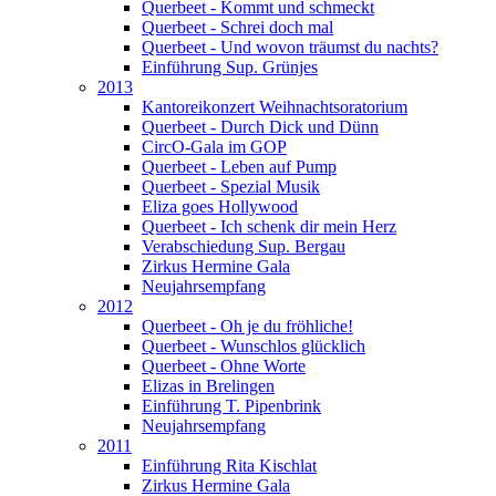
Querbeet - Kommt und schmeckt
Querbeet - Schrei doch mal
Querbeet - Und wovon träumst du nachts?
Einführung Sup. Grünjes
2013
Kantoreikonzert Weihnachtsoratorium
Querbeet - Durch Dick und Dünn
CircO-Gala im GOP
Querbeet - Leben auf Pump
Querbeet - Spezial Musik
Eliza goes Hollywood
Querbeet - Ich schenk dir mein Herz
Verabschiedung Sup. Bergau
Zirkus Hermine Gala
Neujahrsempfang
2012
Querbeet - Oh je du fröhliche!
Querbeet - Wunschlos glücklich
Querbeet - Ohne Worte
Elizas in Brelingen
Einführung T. Pipenbrink
Neujahrsempfang
2011
Einführung Rita Kischlat
Zirkus Hermine Gala