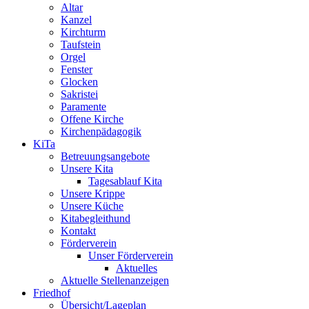
Altar
Kanzel
Kirchturm
Taufstein
Orgel
Fenster
Glocken
Sakristei
Paramente
Offene Kirche
Kirchenpädagogik
KiTa
Betreuungsangebote
Unsere Kita
Tagesablauf Kita
Unsere Krippe
Unsere Küche
Kitabegleithund
Kontakt
Förderverein
Unser Förderverein
Aktuelles
Aktuelle Stellenanzeigen
Friedhof
Übersicht/Lageplan