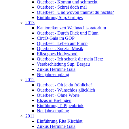
Querbeet - Kommt und schmeckt
Querbeet - Schrei doch mal
Querbeet - Und wovon träumst du nachts?
Einführung Sup. Grünjes
2013
Kantoreikonzert Weihnachtsoratorium
Querbeet - Durch Dick und Dünn
CircO-Gala im GOP
Querbeet - Leben auf Pump
Querbeet - Spezial Musik
Eliza goes Hollywood
Querbeet - Ich schenk dir mein Herz
Verabschiedung Sup. Bergau
Zirkus Hermine Gala
Neujahrsempfang
2012
Querbeet - Oh je du fröhliche!
Querbeet - Wunschlos glücklich
Querbeet - Ohne Worte
Elizas in Brelingen
Einführung T. Pipenbrink
Neujahrsempfang
2011
Einführung Rita Kischlat
Zirkus Hermine Gala