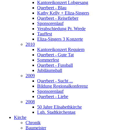
Kantoreikonzert Lobgesang
Querbeet - Blau
Kathy Kelly + Eliza-Singers
Querbeet - Reisefieber
Sponsorenlauf
Verabschiedung Pr. Wrede
Tauffest
Eliza-Singers 3 Konzerte
2010
Kantoreikonzert Requiem
Querbeet - Gute Tat
Sommerfest
Querbeet - Fussball
Jubiläumsball
2009
Querbeet - Sucht ...
Bildung Regionalkonferenz
Sponsorenlauf
Querbeet - Liebe
2008
50 Jahre Elisabethkirche
Lgh. Stadtkirchentag
Kirche
Chronik
Baumeister