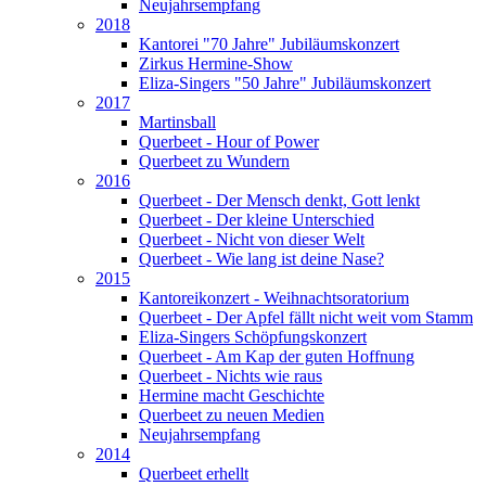
Neujahrsempfang
2018
Kantorei "70 Jahre" Jubiläumskonzert
Zirkus Hermine-Show
Eliza-Singers "50 Jahre" Jubiläumskonzert
2017
Martinsball
Querbeet - Hour of Power
Querbeet zu Wundern
2016
Querbeet - Der Mensch denkt, Gott lenkt
Querbeet - Der kleine Unterschied
Querbeet - Nicht von dieser Welt
Querbeet - Wie lang ist deine Nase?
2015
Kantoreikonzert - Weihnachtsoratorium
Querbeet - Der Apfel fällt nicht weit vom Stamm
Eliza-Singers Schöpfungskonzert
Querbeet - Am Kap der guten Hoffnung
Querbeet - Nichts wie raus
Hermine macht Geschichte
Querbeet zu neuen Medien
Neujahrsempfang
2014
Querbeet erhellt