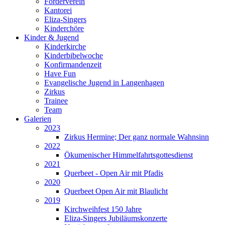
Förderverein
Kantorei
Eliza-Singers
Kinderchöre
Kinder & Jugend
Kinderkirche
Kinderbibelwoche
Konfirmandenzeit
Have Fun
Evangelische Jugend in Langenhagen
Zirkus
Trainee
Team
Galerien
2023
Zirkus Hermine; Der ganz normale Wahnsinn
2022
Ökumenischer Himmelfahrtsgottesdienst
2021
Querbeet - Open Air mit Pfadis
2020
Querbeet Open Air mit Blaulicht
2019
Kirchweihfest 150 Jahre
Eliza-Singers Jubiläumskonzerte