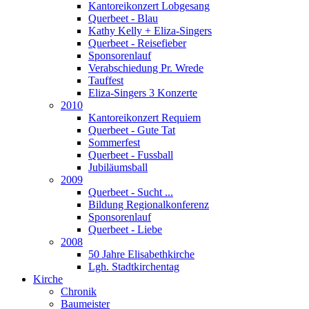
Kantoreikonzert Lobgesang
Querbeet - Blau
Kathy Kelly + Eliza-Singers
Querbeet - Reisefieber
Sponsorenlauf
Verabschiedung Pr. Wrede
Tauffest
Eliza-Singers 3 Konzerte
2010
Kantoreikonzert Requiem
Querbeet - Gute Tat
Sommerfest
Querbeet - Fussball
Jubiläumsball
2009
Querbeet - Sucht ...
Bildung Regionalkonferenz
Sponsorenlauf
Querbeet - Liebe
2008
50 Jahre Elisabethkirche
Lgh. Stadtkirchentag
Kirche
Chronik
Baumeister