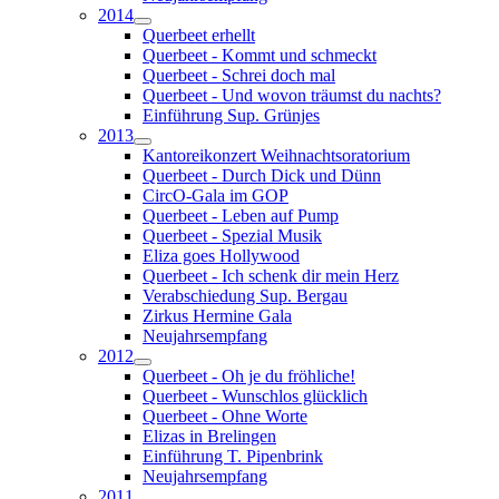
2014
Querbeet erhellt
Querbeet - Kommt und schmeckt
Querbeet - Schrei doch mal
Querbeet - Und wovon träumst du nachts?
Einführung Sup. Grünjes
2013
Kantoreikonzert Weihnachtsoratorium
Querbeet - Durch Dick und Dünn
CircO-Gala im GOP
Querbeet - Leben auf Pump
Querbeet - Spezial Musik
Eliza goes Hollywood
Querbeet - Ich schenk dir mein Herz
Verabschiedung Sup. Bergau
Zirkus Hermine Gala
Neujahrsempfang
2012
Querbeet - Oh je du fröhliche!
Querbeet - Wunschlos glücklich
Querbeet - Ohne Worte
Elizas in Brelingen
Einführung T. Pipenbrink
Neujahrsempfang
2011