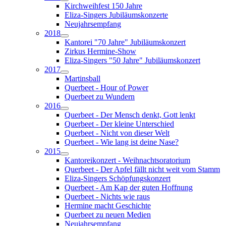
Kirchweihfest 150 Jahre
Eliza-Singers Jubiläumskonzerte
Neujahrsempfang
2018
Kantorei "70 Jahre" Jubiläumskonzert
Zirkus Hermine-Show
Eliza-Singers "50 Jahre" Jubiläumskonzert
2017
Martinsball
Querbeet - Hour of Power
Querbeet zu Wundern
2016
Querbeet - Der Mensch denkt, Gott lenkt
Querbeet - Der kleine Unterschied
Querbeet - Nicht von dieser Welt
Querbeet - Wie lang ist deine Nase?
2015
Kantoreikonzert - Weihnachtsoratorium
Querbeet - Der Apfel fällt nicht weit vom Stamm
Eliza-Singers Schöpfungskonzert
Querbeet - Am Kap der guten Hoffnung
Querbeet - Nichts wie raus
Hermine macht Geschichte
Querbeet zu neuen Medien
Neujahrsempfang