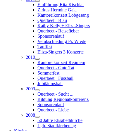
Einführung Rita Kischlat
Zirkus Hermine Gala
Kantoreikonzert Lobgesang
Querbeet - Blau
Kathy Kelly + Eliza-Singers
Querbeet - Reisefieber
Sponsorenlauf
Verabschiedung Pr. Wrede
Tauffest
Eliza-Singers 3 Konzerte
2010
Kantoreikonzert Requiem
Querbeet - Gute Tat
Sommerfest
Querbeet - Fussball
Jubiläumsball
2009
Querbeet - Sucht ...
Bildung Regionalkonferenz
Sponsorenlauf
Querbeet - Liebe
2008
50 Jahre Elisabethkirche
Lgh. Stadtkirchentag
Kirche