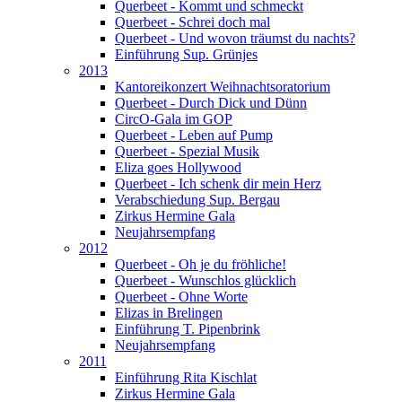
Querbeet - Kommt und schmeckt
Querbeet - Schrei doch mal
Querbeet - Und wovon träumst du nachts?
Einführung Sup. Grünjes
2013
Kantoreikonzert Weihnachtsoratorium
Querbeet - Durch Dick und Dünn
CircO-Gala im GOP
Querbeet - Leben auf Pump
Querbeet - Spezial Musik
Eliza goes Hollywood
Querbeet - Ich schenk dir mein Herz
Verabschiedung Sup. Bergau
Zirkus Hermine Gala
Neujahrsempfang
2012
Querbeet - Oh je du fröhliche!
Querbeet - Wunschlos glücklich
Querbeet - Ohne Worte
Elizas in Brelingen
Einführung T. Pipenbrink
Neujahrsempfang
2011
Einführung Rita Kischlat
Zirkus Hermine Gala