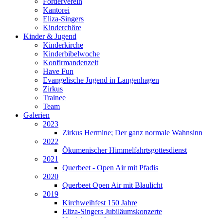
Förderverein
Kantorei
Eliza-Singers
Kinderchöre
Kinder & Jugend
Kinderkirche
Kinderbibelwoche
Konfirmandenzeit
Have Fun
Evangelische Jugend in Langenhagen
Zirkus
Trainee
Team
Galerien
2023
Zirkus Hermine; Der ganz normale Wahnsinn
2022
Ökumenischer Himmelfahrtsgottesdienst
2021
Querbeet - Open Air mit Pfadis
2020
Querbeet Open Air mit Blaulicht
2019
Kirchweihfest 150 Jahre
Eliza-Singers Jubiläumskonzerte