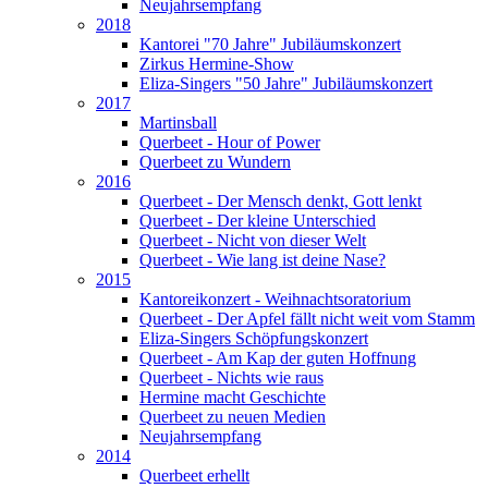
Neujahrsempfang
2018
Kantorei "70 Jahre" Jubiläumskonzert
Zirkus Hermine-Show
Eliza-Singers "50 Jahre" Jubiläumskonzert
2017
Martinsball
Querbeet - Hour of Power
Querbeet zu Wundern
2016
Querbeet - Der Mensch denkt, Gott lenkt
Querbeet - Der kleine Unterschied
Querbeet - Nicht von dieser Welt
Querbeet - Wie lang ist deine Nase?
2015
Kantoreikonzert - Weihnachtsoratorium
Querbeet - Der Apfel fällt nicht weit vom Stamm
Eliza-Singers Schöpfungskonzert
Querbeet - Am Kap der guten Hoffnung
Querbeet - Nichts wie raus
Hermine macht Geschichte
Querbeet zu neuen Medien
Neujahrsempfang
2014
Querbeet erhellt