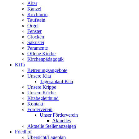
Altar
Kanzel
Kirchturm
Taufstein
Orgel
Fenster
Glocken
Sakristei
Paramente
Offene Kirche
Kirchenpädagogik
KiTa
Betreuungsangebote
Unsere Kita
Tagesablauf Kita
Unsere Krippe
Unsere Küche
Kitabegleithund
Kontakt
Förderverein
Unser Förderverein
Aktuelles
Aktuelle Stellenanzeigen
Friedhof
Übersicht/Lageplan