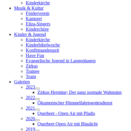
Kinderkirche
Musik & Kultur
Förderverein
Kantorei
Eliza-Singers
Kinderchöre
Kinder & Jugend
Kinderkirche
Kinderbibelwoche
Konfirmandenzeit
Have Fun
Evangelische Jugend in Langenhagen
Zirkus
Trainee
Team
Galerien
2023
Zirkus Hermine; Der ganz normale Wahnsinn
2022
Ökumenischer Himmelfahrtsgottesdienst
2021
Querbeet - Open Air mit Pfadis
2020
Querbeet Open Air mit Blaulicht
2019