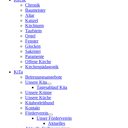
Chronik
Baumeister
Altar
Kanzel
Kirchturm
Taufstein
Orgel
Fenster
Glocken
Sakristei
Paramente
Offene Kirche
Kirchenpädagogik
KiTa
Betreuungsangebote
Unsere Kita
Tagesablauf Kita
Unsere Krippe
Unsere Küche
Kitabegleithund
Kontakt
Förderverein
Unser Förderverein
Aktuelles