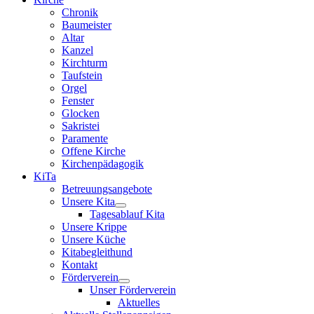
Chronik
Baumeister
Altar
Kanzel
Kirchturm
Taufstein
Orgel
Fenster
Glocken
Sakristei
Paramente
Offene Kirche
Kirchenpädagogik
KiTa
Betreuungsangebote
Unsere Kita
Tagesablauf Kita
Unsere Krippe
Unsere Küche
Kitabegleithund
Kontakt
Förderverein
Unser Förderverein
Aktuelles