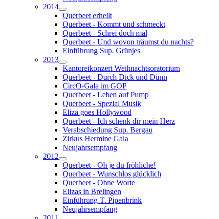
2014
Querbeet erhellt
Querbeet - Kommt und schmeckt
Querbeet - Schrei doch mal
Querbeet - Und wovon träumst du nachts?
Einführung Sup. Grünjes
2013
Kantoreikonzert Weihnachtsoratorium
Querbeet - Durch Dick und Dünn
CircO-Gala im GOP
Querbeet - Leben auf Pump
Querbeet - Spezial Musik
Eliza goes Hollywood
Querbeet - Ich schenk dir mein Herz
Verabschiedung Sup. Bergau
Zirkus Hermine Gala
Neujahrsempfang
2012
Querbeet - Oh je du fröhliche!
Querbeet - Wunschlos glücklich
Querbeet - Ohne Worte
Elizas in Brelingen
Einführung T. Pipenbrink
Neujahrsempfang
2011