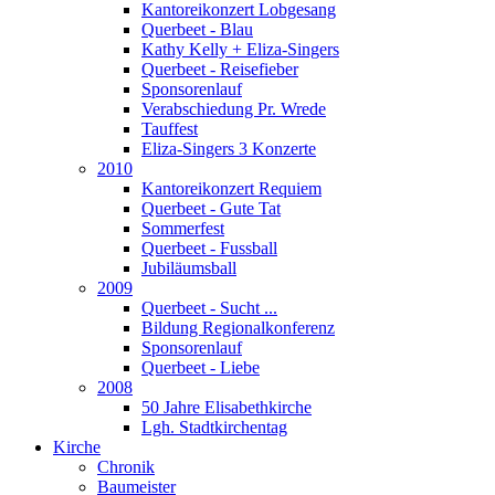
Kantoreikonzert Lobgesang
Querbeet - Blau
Kathy Kelly + Eliza-Singers
Querbeet - Reisefieber
Sponsorenlauf
Verabschiedung Pr. Wrede
Tauffest
Eliza-Singers 3 Konzerte
2010
Kantoreikonzert Requiem
Querbeet - Gute Tat
Sommerfest
Querbeet - Fussball
Jubiläumsball
2009
Querbeet - Sucht ...
Bildung Regionalkonferenz
Sponsorenlauf
Querbeet - Liebe
2008
50 Jahre Elisabethkirche
Lgh. Stadtkirchentag
Kirche
Chronik
Baumeister