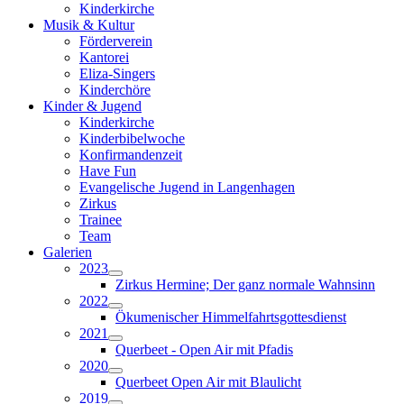
Kinderkirche
Musik & Kultur
Förderverein
Kantorei
Eliza-Singers
Kinderchöre
Kinder & Jugend
Kinderkirche
Kinderbibelwoche
Konfirmandenzeit
Have Fun
Evangelische Jugend in Langenhagen
Zirkus
Trainee
Team
Galerien
2023
Zirkus Hermine; Der ganz normale Wahnsinn
2022
Ökumenischer Himmelfahrtsgottesdienst
2021
Querbeet - Open Air mit Pfadis
2020
Querbeet Open Air mit Blaulicht
2019