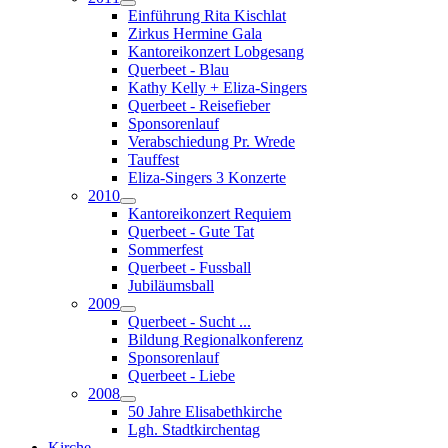
Einführung Rita Kischlat
Zirkus Hermine Gala
Kantoreikonzert Lobgesang
Querbeet - Blau
Kathy Kelly + Eliza-Singers
Querbeet - Reisefieber
Sponsorenlauf
Verabschiedung Pr. Wrede
Tauffest
Eliza-Singers 3 Konzerte
2010
Kantoreikonzert Requiem
Querbeet - Gute Tat
Sommerfest
Querbeet - Fussball
Jubiläumsball
2009
Querbeet - Sucht ...
Bildung Regionalkonferenz
Sponsorenlauf
Querbeet - Liebe
2008
50 Jahre Elisabethkirche
Lgh. Stadtkirchentag
Kirche