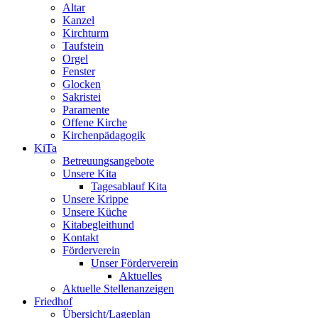
Altar
Kanzel
Kirchturm
Taufstein
Orgel
Fenster
Glocken
Sakristei
Paramente
Offene Kirche
Kirchenpädagogik
KiTa
Betreuungsangebote
Unsere Kita
Tagesablauf Kita
Unsere Krippe
Unsere Küche
Kitabegleithund
Kontakt
Förderverein
Unser Förderverein
Aktuelles
Aktuelle Stellenanzeigen
Friedhof
Übersicht/Lageplan