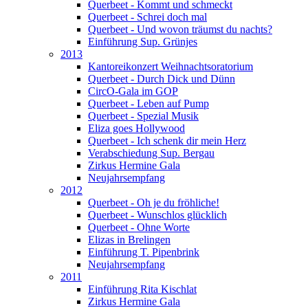
Querbeet - Kommt und schmeckt
Querbeet - Schrei doch mal
Querbeet - Und wovon träumst du nachts?
Einführung Sup. Grünjes
2013
Kantoreikonzert Weihnachtsoratorium
Querbeet - Durch Dick und Dünn
CircO-Gala im GOP
Querbeet - Leben auf Pump
Querbeet - Spezial Musik
Eliza goes Hollywood
Querbeet - Ich schenk dir mein Herz
Verabschiedung Sup. Bergau
Zirkus Hermine Gala
Neujahrsempfang
2012
Querbeet - Oh je du fröhliche!
Querbeet - Wunschlos glücklich
Querbeet - Ohne Worte
Elizas in Brelingen
Einführung T. Pipenbrink
Neujahrsempfang
2011
Einführung Rita Kischlat
Zirkus Hermine Gala