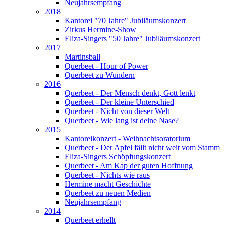
Neujahrsempfang
2018
Kantorei "70 Jahre" Jubiläumskonzert
Zirkus Hermine-Show
Eliza-Singers "50 Jahre" Jubiläumskonzert
2017
Martinsball
Querbeet - Hour of Power
Querbeet zu Wundern
2016
Querbeet - Der Mensch denkt, Gott lenkt
Querbeet - Der kleine Unterschied
Querbeet - Nicht von dieser Welt
Querbeet - Wie lang ist deine Nase?
2015
Kantoreikonzert - Weihnachtsoratorium
Querbeet - Der Apfel fällt nicht weit vom Stamm
Eliza-Singers Schöpfungskonzert
Querbeet - Am Kap der guten Hoffnung
Querbeet - Nichts wie raus
Hermine macht Geschichte
Querbeet zu neuen Medien
Neujahrsempfang
2014
Querbeet erhellt