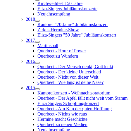
Kirchweihfest 150 Jahre
Eliza-Singers Jubiläumskonzerte
Neujahrsempfang
2018
Kantorei "70 Jahre" Jubiläumskonzert
Zirkus Hermine-Show
Eliza-Singers "50 Jahre" Jubiläumskonzert
2017
Martinsball
Querbeet - Hour of Power
Querbeet zu Wundern
2016
Querbeet - Der Mensch denkt, Gott lenkt
Querbeet - Der kleine Unterschied
Querbeet - Nicht von dieser Welt
Querbeet - Wie lang ist deine Nase?
2015
Kantoreikonzert - Weihnachtsoratorium
Querbeet - Der Apfel fällt nicht weit vom Stamm
Eliza-Singers Schöpfungskonzert
Querbeet - Am Kap der guten Hoffnung
Querbeet - Nichts wie raus
Hermine macht Geschichte
Querbeet zu neuen Medien
Neujahrsempfang