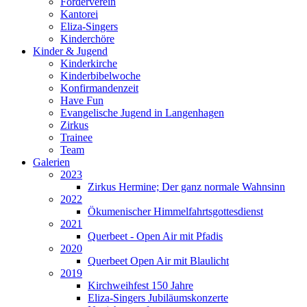
Förderverein
Kantorei
Eliza-Singers
Kinderchöre
Kinder & Jugend
Kinderkirche
Kinderbibelwoche
Konfirmandenzeit
Have Fun
Evangelische Jugend in Langenhagen
Zirkus
Trainee
Team
Galerien
2023
Zirkus Hermine; Der ganz normale Wahnsinn
2022
Ökumenischer Himmelfahrtsgottesdienst
2021
Querbeet - Open Air mit Pfadis
2020
Querbeet Open Air mit Blaulicht
2019
Kirchweihfest 150 Jahre
Eliza-Singers Jubiläumskonzerte