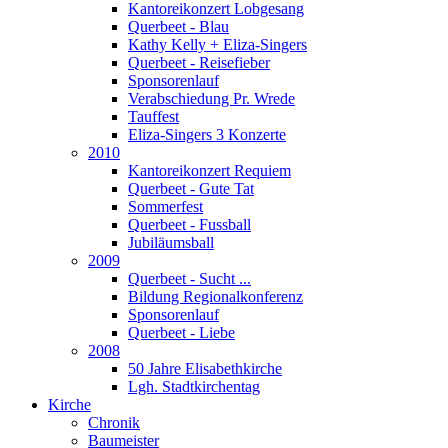
Kantoreikonzert Lobgesang
Querbeet - Blau
Kathy Kelly + Eliza-Singers
Querbeet - Reisefieber
Sponsorenlauf
Verabschiedung Pr. Wrede
Tauffest
Eliza-Singers 3 Konzerte
2010
Kantoreikonzert Requiem
Querbeet - Gute Tat
Sommerfest
Querbeet - Fussball
Jubiläumsball
2009
Querbeet - Sucht ...
Bildung Regionalkonferenz
Sponsorenlauf
Querbeet - Liebe
2008
50 Jahre Elisabethkirche
Lgh. Stadtkirchentag
Kirche
Chronik
Baumeister