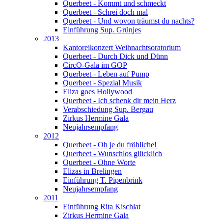
Querbeet - Kommt und schmeckt
Querbeet - Schrei doch mal
Querbeet - Und wovon träumst du nachts?
Einführung Sup. Grünjes
2013
Kantoreikonzert Weihnachtsoratorium
Querbeet - Durch Dick und Dünn
CircO-Gala im GOP
Querbeet - Leben auf Pump
Querbeet - Spezial Musik
Eliza goes Hollywood
Querbeet - Ich schenk dir mein Herz
Verabschiedung Sup. Bergau
Zirkus Hermine Gala
Neujahrsempfang
2012
Querbeet - Oh je du fröhliche!
Querbeet - Wunschlos glücklich
Querbeet - Ohne Worte
Elizas in Brelingen
Einführung T. Pipenbrink
Neujahrsempfang
2011
Einführung Rita Kischlat
Zirkus Hermine Gala