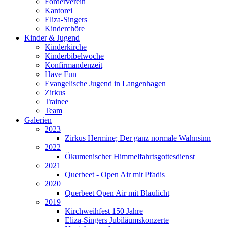
Förderverein
Kantorei
Eliza-Singers
Kinderchöre
Kinder & Jugend
Kinderkirche
Kinderbibelwoche
Konfirmandenzeit
Have Fun
Evangelische Jugend in Langenhagen
Zirkus
Trainee
Team
Galerien
2023
Zirkus Hermine; Der ganz normale Wahnsinn
2022
Ökumenischer Himmelfahrtsgottesdienst
2021
Querbeet - Open Air mit Pfadis
2020
Querbeet Open Air mit Blaulicht
2019
Kirchweihfest 150 Jahre
Eliza-Singers Jubiläumskonzerte