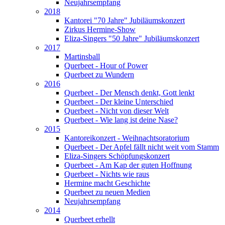
Neujahrsempfang
2018
Kantorei "70 Jahre" Jubiläumskonzert
Zirkus Hermine-Show
Eliza-Singers "50 Jahre" Jubiläumskonzert
2017
Martinsball
Querbeet - Hour of Power
Querbeet zu Wundern
2016
Querbeet - Der Mensch denkt, Gott lenkt
Querbeet - Der kleine Unterschied
Querbeet - Nicht von dieser Welt
Querbeet - Wie lang ist deine Nase?
2015
Kantoreikonzert - Weihnachtsoratorium
Querbeet - Der Apfel fällt nicht weit vom Stamm
Eliza-Singers Schöpfungskonzert
Querbeet - Am Kap der guten Hoffnung
Querbeet - Nichts wie raus
Hermine macht Geschichte
Querbeet zu neuen Medien
Neujahrsempfang
2014
Querbeet erhellt