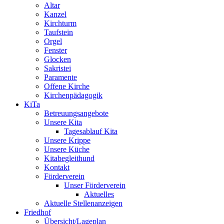
Altar
Kanzel
Kirchturm
Taufstein
Orgel
Fenster
Glocken
Sakristei
Paramente
Offene Kirche
Kirchenpädagogik
KiTa
Betreuungsangebote
Unsere Kita
Tagesablauf Kita
Unsere Krippe
Unsere Küche
Kitabegleithund
Kontakt
Förderverein
Unser Förderverein
Aktuelles
Aktuelle Stellenanzeigen
Friedhof
Übersicht/Lageplan