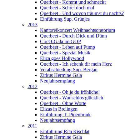
Querbeet - Kommt und schmeckt
Querbeet - Schrei doch mal
Querbeet - Und wovon träumst du nachts?
Einführung Sup. Grünjes
2013
Kantoreikonzert Weihnachtsoratorium
Querbeet - Durch Dick und Dünn
CircO-Gala im GOP
Querbeet - Leben auf Pump
Querbeet - Spezial Musik
Eliza goes Hollywood
Querbeet - Ich schenk dir mein Herz
Verabschiedung Sup. Bergau
Zirkus Hermine Gala
Neujahrsempfang
2012
Querbeet - Oh je du fröhliche!
Querbeet - Wunschlos glücklich
Querbeet - Ohne Worte
Elizas in Brelingen
Einführung T. Pipenbrink
Neujahrsempfang
2011
Einführung Rita Kischlat
Zirkus Hermine Gala