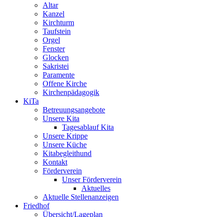
Altar
Kanzel
Kirchturm
Taufstein
Orgel
Fenster
Glocken
Sakristei
Paramente
Offene Kirche
Kirchenpädagogik
KiTa
Betreuungsangebote
Unsere Kita
Tagesablauf Kita
Unsere Krippe
Unsere Küche
Kitabegleithund
Kontakt
Förderverein
Unser Förderverein
Aktuelles
Aktuelle Stellenanzeigen
Friedhof
Übersicht/Lageplan