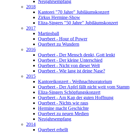
Neujahrsempfang
2018
Kantorei "70 Jahre" Jubiläumskonzert
Zirkus Hermine-Show
Eliza-Singers "50 Jahre" Jubiläumskonzert
2017
Martinsball
Querbeet - Hour of Power
Querbeet zu Wundern
2016
Querbeet - Der Mensch denkt, Gott lenkt
Querbeet - Der kleine Unterschied
Querbeet - Nicht von dieser Welt
Querbeet - Wie lang ist deine Nase?
2015
Kantoreikonzert - Weihnachtsoratorium
Querbeet - Der Apfel fällt nicht weit vom Stamm
Eliza-Singers Schöpfungskonzert
Querbeet - Am Kap der guten Hoffnung
Querbeet - Nichts wie raus
Hermine macht Geschichte
Querbeet zu neuen Medien
Neujahrsempfang
2014
Querbeet erhellt