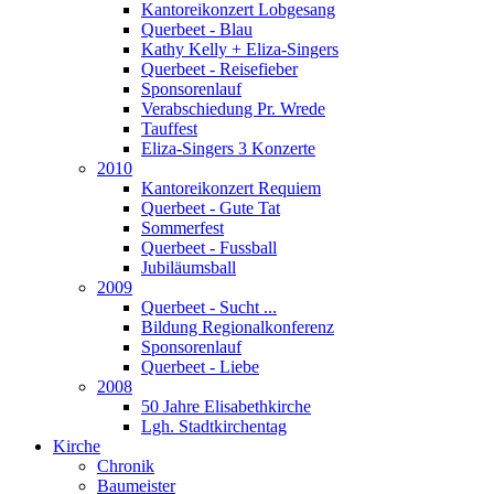
Kantoreikonzert Lobgesang
Querbeet - Blau
Kathy Kelly + Eliza-Singers
Querbeet - Reisefieber
Sponsorenlauf
Verabschiedung Pr. Wrede
Tauffest
Eliza-Singers 3 Konzerte
2010
Kantoreikonzert Requiem
Querbeet - Gute Tat
Sommerfest
Querbeet - Fussball
Jubiläumsball
2009
Querbeet - Sucht ...
Bildung Regionalkonferenz
Sponsorenlauf
Querbeet - Liebe
2008
50 Jahre Elisabethkirche
Lgh. Stadtkirchentag
Kirche
Chronik
Baumeister