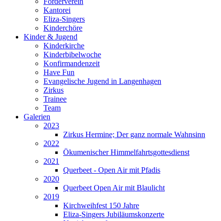
Förderverein
Kantorei
Eliza-Singers
Kinderchöre
Kinder & Jugend
Kinderkirche
Kinderbibelwoche
Konfirmandenzeit
Have Fun
Evangelische Jugend in Langenhagen
Zirkus
Trainee
Team
Galerien
2023
Zirkus Hermine; Der ganz normale Wahnsinn
2022
Ökumenischer Himmelfahrtsgottesdienst
2021
Querbeet - Open Air mit Pfadis
2020
Querbeet Open Air mit Blaulicht
2019
Kirchweihfest 150 Jahre
Eliza-Singers Jubiläumskonzerte