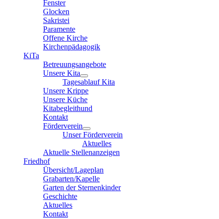
Fenster
Glocken
Sakristei
Paramente
Offene Kirche
Kirchenpädagogik
KiTa
Betreuungsangebote
Unsere Kita
Tagesablauf Kita
Unsere Krippe
Unsere Küche
Kitabegleithund
Kontakt
Förderverein
Unser Förderverein
Aktuelles
Aktuelle Stellenanzeigen
Friedhof
Übersicht/Lageplan
Grabarten/Kapelle
Garten der Sternenkinder
Geschichte
Aktuelles
Kontakt