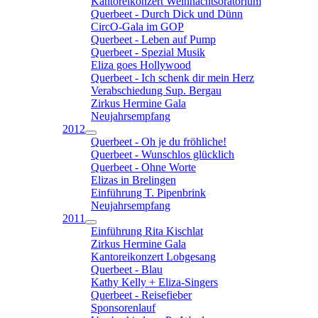
Kantoreikonzert Weihnachtsoratorium
Querbeet - Durch Dick und Dünn
CircO-Gala im GOP
Querbeet - Leben auf Pump
Querbeet - Spezial Musik
Eliza goes Hollywood
Querbeet - Ich schenk dir mein Herz
Verabschiedung Sup. Bergau
Zirkus Hermine Gala
Neujahrsempfang
2012
Querbeet - Oh je du fröhliche!
Querbeet - Wunschlos glücklich
Querbeet - Ohne Worte
Elizas in Brelingen
Einführung T. Pipenbrink
Neujahrsempfang
2011
Einführung Rita Kischlat
Zirkus Hermine Gala
Kantoreikonzert Lobgesang
Querbeet - Blau
Kathy Kelly + Eliza-Singers
Querbeet - Reisefieber
Sponsorenlauf