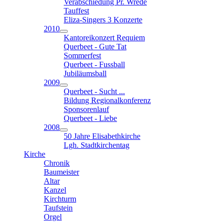
Verabschiedung Pr. Wrede
Tauffest
Eliza-Singers 3 Konzerte
2010
Kantoreikonzert Requiem
Querbeet - Gute Tat
Sommerfest
Querbeet - Fussball
Jubiläumsball
2009
Querbeet - Sucht ...
Bildung Regionalkonferenz
Sponsorenlauf
Querbeet - Liebe
2008
50 Jahre Elisabethkirche
Lgh. Stadtkirchentag
Kirche
Chronik
Baumeister
Altar
Kanzel
Kirchturm
Taufstein
Orgel