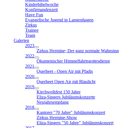
Kinderbibelwoche
Konfirmandenzeit
Have Fun
Evangelische Jugend in Langenhagen
Zirkus
Trainee
Team
Galerien
2023
Zirkus Hermine; Der ganz normale Wahnsinn
2022
Ökumenischer Himmelfahrtsgottesdienst
2021
Querbeet - Open Air mit Pfadis
2020
Querbeet Open Air mit Blaulicht
2019
Kirchweihfest 150 Jahre
Eliza-Singers Jubiläumskonzerte
Neujahrsempfang
2018
Kantorei "70 Jahre" Jubiläumskonzert
Zirkus Hermine-Show
Eliza-Singers "50 Jahre" Jubiläumskonzert
2017