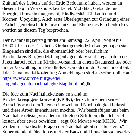
Zukunft des Lebens auf der Erde Bedeutung haben, werden an
diesem Tag in Workshops bearbeitet: Mobilität, Gebäude und
Energie, Umweltmanagement, Biodiversität, Einkaufen und
Kochen, Upcycling. Auch erste Überlegungen zur Gründung einer
„Arbeitsgemeinschaft Klimaschutz“ auf Ebene des Kirchenkreises
werden an diesem Tag besprochen.
Der Nachhaltigkeitstag findet am Samstag, 22. April, von 9 bis
15.30 Uhr in der Elisabeth-Kirchengemeinde in Langenhagen statt.
Eingeladen sind alle, die ehrenamtlich oder beruflich im
Kirchenkreis Burgwedel-Langenhagen aktiv sind – egal, ob in der
Jugendarbeit oder im Kirchenvorstand, in einem Bauausschuss oder
in der Verwaltung, im Friedhofswesen oder in der Gemeindearbeit.
Die Teilnahme ist kostenfrei; Anmeldungen sind ab sofort online auf
https://www.kirche-burgwedel-
langenhagen.de/nachhaltigkeitstag.html
möglich.
Die Idee zum Nachhaltigkeitstag entstand im
Kirchenkreisjugendkonvent (KKJK), der sich in einem seiner
Ausschüsse mit den Themen Umwelt und Nachhaltigkeit befasst
und diese Arbeit intensivieren möchte. „Wir beschäftigen uns beim
Nachhaltigkeitstag vor allem mit kleinen Schritten, die nicht viel
kosten, aber etwas bewirken“, sagt Ole Mewes vom KKJK. „Wir
wollen für praktische Fragen der Nachhaltigkeit sensibilisieren.“
Superintendent Dirk Jonas und der Bau- und Umweltausschuss des