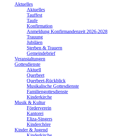
Aktuelles
Aktuelles
Tauffest
Taufe
Konfirmation
Anmeldung Konfirmandenzeit 2026-2028
Trauung
Jubiläen
Sterben & Trauern
Gemeindebrief
Veranstaltungen
Gottesdienste
Aktuell
Querbeet
Querbeet-Rückblick
Musikalische Gottesdienste
Familiengottesdienste
Kinderkirche
Musik & Kultur
Förderverein
Kantorei
Eliza-Singers
Kinderchöre
Kinder & Jugend
Kinderkirche