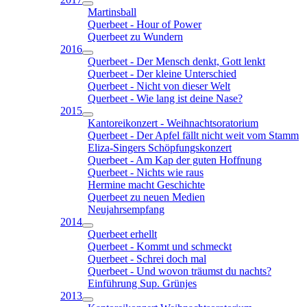
Martinsball
Querbeet - Hour of Power
Querbeet zu Wundern
2016
Querbeet - Der Mensch denkt, Gott lenkt
Querbeet - Der kleine Unterschied
Querbeet - Nicht von dieser Welt
Querbeet - Wie lang ist deine Nase?
2015
Kantoreikonzert - Weihnachtsoratorium
Querbeet - Der Apfel fällt nicht weit vom Stamm
Eliza-Singers Schöpfungskonzert
Querbeet - Am Kap der guten Hoffnung
Querbeet - Nichts wie raus
Hermine macht Geschichte
Querbeet zu neuen Medien
Neujahrsempfang
2014
Querbeet erhellt
Querbeet - Kommt und schmeckt
Querbeet - Schrei doch mal
Querbeet - Und wovon träumst du nachts?
Einführung Sup. Grünjes
2013