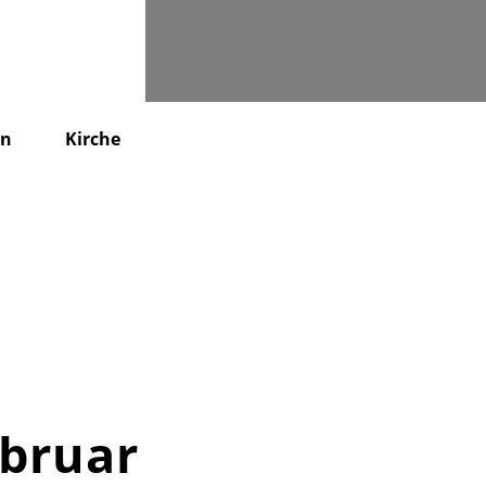
Suchen
en
Kirche
KiTa
Friedhof
Kontakt
ebruar 2013