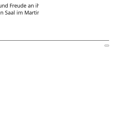
ie und Freude an ihrem neuen Programm „Das
en Saal im Martinshaus aufgeführt.