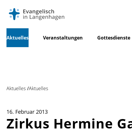
Navigation
Aktuelles
Veranstaltungen
Gottesdienste
überspringen
Aktuelles
Aktuelles
16. Februar 2013
Zirkus Hermine Ga