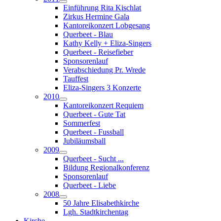
Einführung Rita Kischlat
Zirkus Hermine Gala
Kantoreikonzert Lobgesang
Querbeet - Blau
Kathy Kelly + Eliza-Singers
Querbeet - Reisefieber
Sponsorenlauf
Verabschiedung Pr. Wrede
Tauffest
Eliza-Singers 3 Konzerte
2010
Kantoreikonzert Requiem
Querbeet - Gute Tat
Sommerfest
Querbeet - Fussball
Jubiläumsball
2009
Querbeet - Sucht ...
Bildung Regionalkonferenz
Sponsorenlauf
Querbeet - Liebe
2008
50 Jahre Elisabethkirche
Lgh. Stadtkirchentag
Kirche