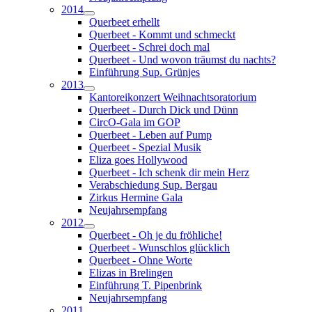
2014
Querbeet erhellt
Querbeet - Kommt und schmeckt
Querbeet - Schrei doch mal
Querbeet - Und wovon träumst du nachts?
Einführung Sup. Grünjes
2013
Kantoreikonzert Weihnachtsoratorium
Querbeet - Durch Dick und Dünn
CircO-Gala im GOP
Querbeet - Leben auf Pump
Querbeet - Spezial Musik
Eliza goes Hollywood
Querbeet - Ich schenk dir mein Herz
Verabschiedung Sup. Bergau
Zirkus Hermine Gala
Neujahrsempfang
2012
Querbeet - Oh je du fröhliche!
Querbeet - Wunschlos glücklich
Querbeet - Ohne Worte
Elizas in Brelingen
Einführung T. Pipenbrink
Neujahrsempfang
2011