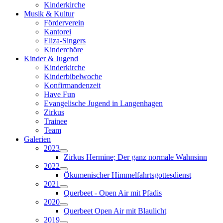
Kinderkirche
Musik & Kultur
Förderverein
Kantorei
Eliza-Singers
Kinderchöre
Kinder & Jugend
Kinderkirche
Kinderbibelwoche
Konfirmandenzeit
Have Fun
Evangelische Jugend in Langenhagen
Zirkus
Trainee
Team
Galerien
2023
Zirkus Hermine; Der ganz normale Wahnsinn
2022
Ökumenischer Himmelfahrtsgottesdienst
2021
Querbeet - Open Air mit Pfadis
2020
Querbeet Open Air mit Blaulicht
2019