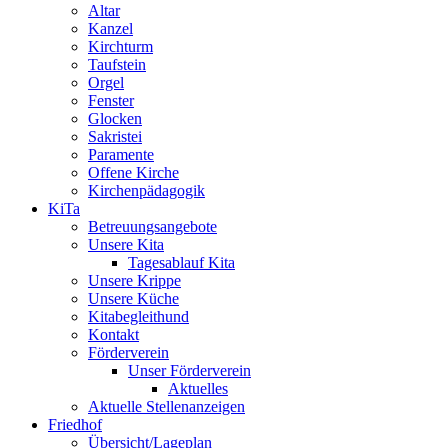
Altar
Kanzel
Kirchturm
Taufstein
Orgel
Fenster
Glocken
Sakristei
Paramente
Offene Kirche
Kirchenpädagogik
KiTa
Betreuungsangebote
Unsere Kita
Tagesablauf Kita
Unsere Krippe
Unsere Küche
Kitabegleithund
Kontakt
Förderverein
Unser Förderverein
Aktuelles
Aktuelle Stellenanzeigen
Friedhof
Übersicht/Lageplan