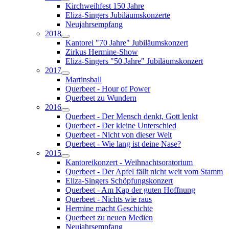
Kirchweihfest 150 Jahre
Eliza-Singers Jubiläumskonzerte
Neujahrsempfang
2018
Kantorei "70 Jahre" Jubiläumskonzert
Zirkus Hermine-Show
Eliza-Singers "50 Jahre" Jubiläumskonzert
2017
Martinsball
Querbeet - Hour of Power
Querbeet zu Wundern
2016
Querbeet - Der Mensch denkt, Gott lenkt
Querbeet - Der kleine Unterschied
Querbeet - Nicht von dieser Welt
Querbeet - Wie lang ist deine Nase?
2015
Kantoreikonzert - Weihnachtsoratorium
Querbeet - Der Apfel fällt nicht weit vom Stamm
Eliza-Singers Schöpfungskonzert
Querbeet - Am Kap der guten Hoffnung
Querbeet - Nichts wie raus
Hermine macht Geschichte
Querbeet zu neuen Medien
Neujahrsempfang