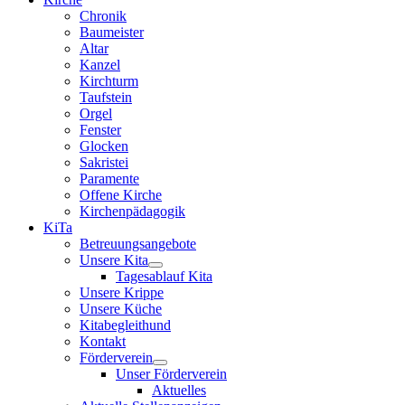
Chronik
Baumeister
Altar
Kanzel
Kirchturm
Taufstein
Orgel
Fenster
Glocken
Sakristei
Paramente
Offene Kirche
Kirchenpädagogik
KiTa
Betreuungsangebote
Unsere Kita
Tagesablauf Kita
Unsere Krippe
Unsere Küche
Kitabegleithund
Kontakt
Förderverein
Unser Förderverein
Aktuelles