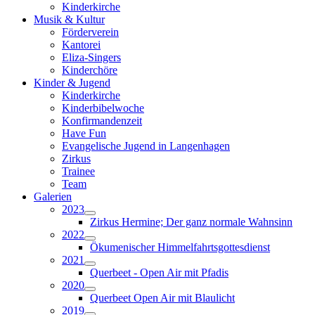
Kinderkirche
Musik & Kultur
Förderverein
Kantorei
Eliza-Singers
Kinderchöre
Kinder & Jugend
Kinderkirche
Kinderbibelwoche
Konfirmandenzeit
Have Fun
Evangelische Jugend in Langenhagen
Zirkus
Trainee
Team
Galerien
2023
Zirkus Hermine; Der ganz normale Wahnsinn
2022
Ökumenischer Himmelfahrtsgottesdienst
2021
Querbeet - Open Air mit Pfadis
2020
Querbeet Open Air mit Blaulicht
2019