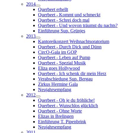
2014
Querbeet erhellt
Querbeet - Kommt und schmeckt
Querbeet - Schrei doch mal
Querbeet - Und wovon träumst du nachts?
Einführung Sup. Grünjes
2013
Kantoreikonzert Weihnachtsoratorium
Querbeet - Durch Dick und Dünn
CircO-Gala im GOP
Querbeet - Leben auf Pump
Querbeet - Spezial Musik
Eliza goes Hollywood
Querbeet - Ich schenk dir mein Herz
Verabschiedung Sup. Bergau
Zirkus Hermine Gala
Neujahrsempfang
2012
Querbeet - Oh je du fröhliche!
Querbeet - Wunschlos glücklich
Querbeet - Ohne Worte
Elizas in Brelingen
Einführung T. Pipenbrink
Neujahrsempfang
2011