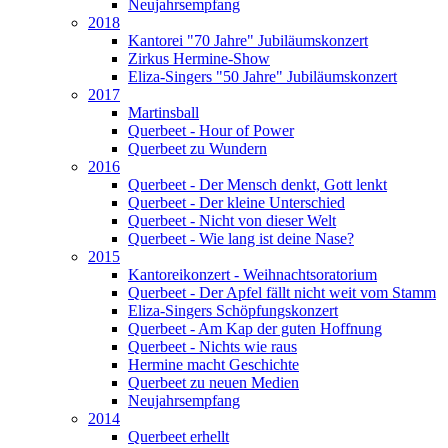
Neujahrsempfang
2018
Kantorei "70 Jahre" Jubiläumskonzert
Zirkus Hermine-Show
Eliza-Singers "50 Jahre" Jubiläumskonzert
2017
Martinsball
Querbeet - Hour of Power
Querbeet zu Wundern
2016
Querbeet - Der Mensch denkt, Gott lenkt
Querbeet - Der kleine Unterschied
Querbeet - Nicht von dieser Welt
Querbeet - Wie lang ist deine Nase?
2015
Kantoreikonzert - Weihnachtsoratorium
Querbeet - Der Apfel fällt nicht weit vom Stamm
Eliza-Singers Schöpfungskonzert
Querbeet - Am Kap der guten Hoffnung
Querbeet - Nichts wie raus
Hermine macht Geschichte
Querbeet zu neuen Medien
Neujahrsempfang
2014
Querbeet erhellt