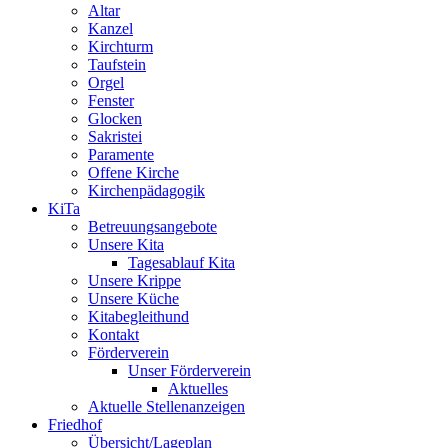
Altar
Kanzel
Kirchturm
Taufstein
Orgel
Fenster
Glocken
Sakristei
Paramente
Offene Kirche
Kirchenpädagogik
KiTa
Betreuungsangebote
Unsere Kita
Tagesablauf Kita
Unsere Krippe
Unsere Küche
Kitabegleithund
Kontakt
Förderverein
Unser Förderverein
Aktuelles
Aktuelle Stellenanzeigen
Friedhof
Übersicht/Lageplan