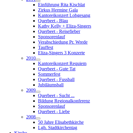
Einführung Rita Kischlat
Zirkus Hermine Gala
Kantoreikonzert Lobgesang
Querbeet - Blau
Kathy Kelly + Eliza-Singers
Querbeet - Reisefieber
Sponsorenlauf
Verabschiedung Pr. Wrede
Tauffest
Eliza-Singers 3 Konzerte
2010
Kantoreikonzert Requiem
Querbeet - Gute Tat
Sommerfest
Querbeet - Fussball
Jubiläumsball
2009
Querbeet - Sucht ...
Bildung Regionalkonferenz
Sponsorenlauf
Querbeet - Liebe
2008
50 Jahre Elisabethkirche
Lgh. Stadtkirchentag
Kirche