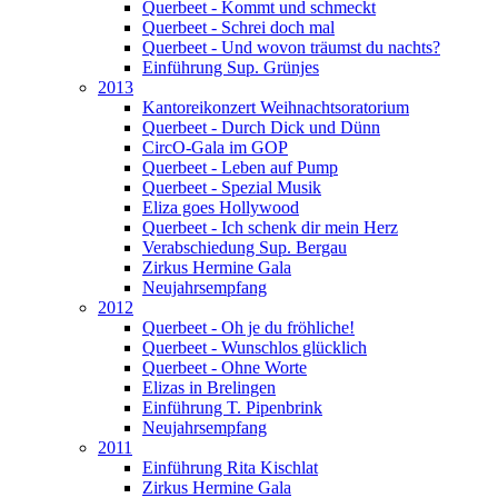
Querbeet - Kommt und schmeckt
Querbeet - Schrei doch mal
Querbeet - Und wovon träumst du nachts?
Einführung Sup. Grünjes
2013
Kantoreikonzert Weihnachtsoratorium
Querbeet - Durch Dick und Dünn
CircO-Gala im GOP
Querbeet - Leben auf Pump
Querbeet - Spezial Musik
Eliza goes Hollywood
Querbeet - Ich schenk dir mein Herz
Verabschiedung Sup. Bergau
Zirkus Hermine Gala
Neujahrsempfang
2012
Querbeet - Oh je du fröhliche!
Querbeet - Wunschlos glücklich
Querbeet - Ohne Worte
Elizas in Brelingen
Einführung T. Pipenbrink
Neujahrsempfang
2011
Einführung Rita Kischlat
Zirkus Hermine Gala