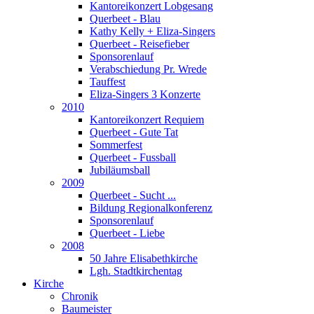
Kantoreikonzert Lobgesang
Querbeet - Blau
Kathy Kelly + Eliza-Singers
Querbeet - Reisefieber
Sponsorenlauf
Verabschiedung Pr. Wrede
Tauffest
Eliza-Singers 3 Konzerte
2010
Kantoreikonzert Requiem
Querbeet - Gute Tat
Sommerfest
Querbeet - Fussball
Jubiläumsball
2009
Querbeet - Sucht ...
Bildung Regionalkonferenz
Sponsorenlauf
Querbeet - Liebe
2008
50 Jahre Elisabethkirche
Lgh. Stadtkirchentag
Kirche
Chronik
Baumeister