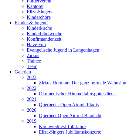
Förderverein
Kantorei
Eliza-Singers
Kinderchöre
Kinder & Jugend
Kinderkirche
Kinderbibelwoche
Konfirmandenzeit
Have Fun
Evangelische Jugend in Langenhagen
Zirkus
Trainee
Team
Galerien
2023
Zirkus Hermine; Der ganz normale Wahnsinn
2022
Ökumenischer Himmelfahrtsgottesdienst
2021
Querbeet - Open Air mit Pfadis
2020
Querbeet Open Air mit Blaulicht
2019
Kirchweihfest 150 Jahre
Eliza-Singers Jubiläumskonzerte