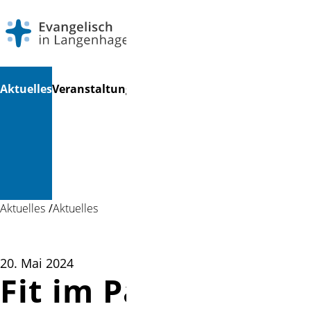
Navigation
Suchen
Aktuelles
Veranstaltungen
Gottesdienste
Musik
Kinder
Ga
überspringen
&
&
Kultur
Jugend
Aktuelles
Aktuelles
20. Mai 2024
Fit im Park –