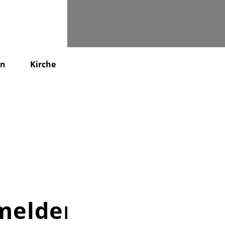
Suchen
en
Kirche
KiTa
Friedhof
Kontakt
nmelden!