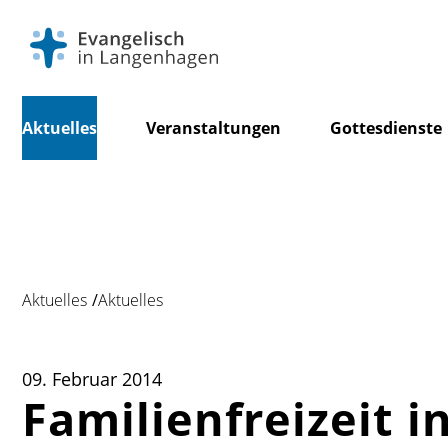
Navigation
Aktuelles
Veranstaltungen
Gottesdienste
überspringen
Aktuelles
Aktuelles
09. Februar 2014
Familienfreizeit i