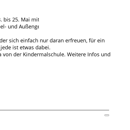
bis 25. Mai mit auf Familienfreizeit zu fahren.
iel- und Außengelände direkt am Steinhuder Meer
er sich einfach nur daran erfreuen, für ein
jede ist etwas dabei.
ga von der Kindermalschule. Weitere Infos und