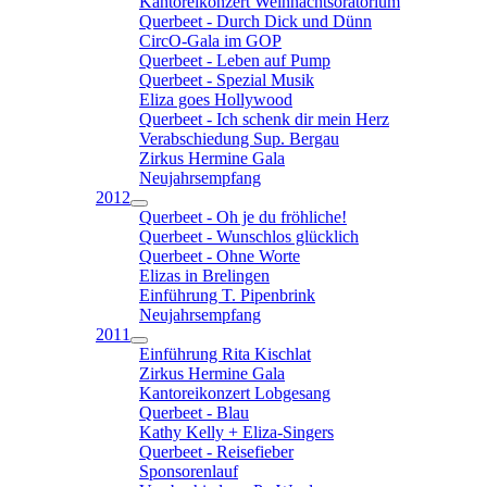
Kantoreikonzert Weihnachtsoratorium
Querbeet - Durch Dick und Dünn
CircO-Gala im GOP
Querbeet - Leben auf Pump
Querbeet - Spezial Musik
Eliza goes Hollywood
Querbeet - Ich schenk dir mein Herz
Verabschiedung Sup. Bergau
Zirkus Hermine Gala
Neujahrsempfang
2012
Querbeet - Oh je du fröhliche!
Querbeet - Wunschlos glücklich
Querbeet - Ohne Worte
Elizas in Brelingen
Einführung T. Pipenbrink
Neujahrsempfang
2011
Einführung Rita Kischlat
Zirkus Hermine Gala
Kantoreikonzert Lobgesang
Querbeet - Blau
Kathy Kelly + Eliza-Singers
Querbeet - Reisefieber
Sponsorenlauf