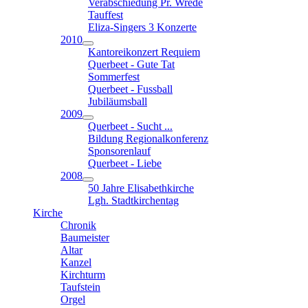
Verabschiedung Pr. Wrede
Tauffest
Eliza-Singers 3 Konzerte
2010
Kantoreikonzert Requiem
Querbeet - Gute Tat
Sommerfest
Querbeet - Fussball
Jubiläumsball
2009
Querbeet - Sucht ...
Bildung Regionalkonferenz
Sponsorenlauf
Querbeet - Liebe
2008
50 Jahre Elisabethkirche
Lgh. Stadtkirchentag
Kirche
Chronik
Baumeister
Altar
Kanzel
Kirchturm
Taufstein
Orgel