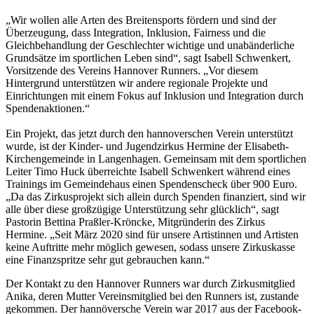
„Wir wollen alle Arten des Breitensports fördern und sind der
Überzeugung, dass Integration, Inklusion, Fairness und die
Gleichbehandlung der Geschlechter wichtige und unabänderliche
Grundsätze im sportlichen Leben sind“, sagt Isabell Schwenkert,
Vorsitzende des Vereins Hannover Runners. „Vor diesem
Hintergrund unterstützen wir andere regionale Projekte und
Einrichtungen mit einem Fokus auf Inklusion und Integration durch
Spendenaktionen.“
Ein Projekt, das jetzt durch den hannoverschen Verein unterstützt
wurde, ist der Kinder- und Jugendzirkus Hermine der Elisabeth-
Kirchengemeinde in Langenhagen. Gemeinsam mit dem sportlichen
Leiter Timo Huck überreichte Isabell Schwenkert während eines
Trainings im Gemeindehaus einen Spendenscheck über 900 Euro.
„Da das Zirkusprojekt sich allein durch Spenden finanziert, sind wir
alle über diese großzügige Unterstützung sehr glücklich“, sagt
Pastorin Bettina Praßler-Kröncke, Mitgründerin des Zirkus
Hermine. „Seit März 2020 sind für unsere Artistinnen und Artisten
keine Auftritte mehr möglich gewesen, sodass unsere Zirkuskasse
eine Finanzspritze sehr gut gebrauchen kann.“
Der Kontakt zu den Hannover Runners war durch Zirkusmitglied
Anika, deren Mutter Vereinsmitglied bei den Runners ist, zustande
gekommen. Der hannöversche Verein war 2017 aus der Facebook-