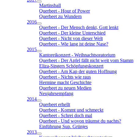
Martinsball
Querbeet - Hour of Power
Querbeet zu Wundern
2016
Querbeet - Der Mensch denkt, Gott lenkt
Querbeet - Der kleine Unterschied
Querbeet - Nicht von dieser Welt
Querbeet - Wie lang ist deine Nase?
2015
Kantoreikonzert - Weihnachtsoratorium
Querbeet - Der Apfel fällt nicht weit vom Stamm
Eliza-Singers Schöpfungskonzert
Querbeet - Am Kap der guten Hoffnung
Querbeet - Nichts wie raus
Hermine macht Geschichte
Querbeet zu neuen Medien
Neujahrsempfang
2014
Querbeet erhellt
Querbeet - Kommt und schmeckt
Querbeet - Schrei doch mal
Querbeet - Und wovon träumst du nachts?
Einführung Sup. Grünjes
2013