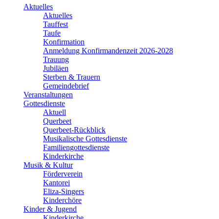
Aktuelles
Aktuelles
Tauffest
Taufe
Konfirmation
Anmeldung Konfirmandenzeit 2026-2028
Trauung
Jubiläen
Sterben & Trauern
Gemeindebrief
Veranstaltungen
Gottesdienste
Aktuell
Querbeet
Querbeet-Rückblick
Musikalische Gottesdienste
Familiengottesdienste
Kinderkirche
Musik & Kultur
Förderverein
Kantorei
Eliza-Singers
Kinderchöre
Kinder & Jugend
Kinderkirche