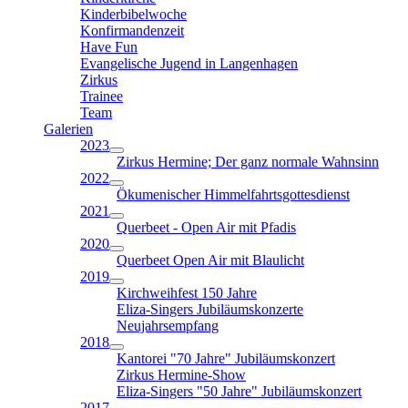
Kinderbibelwoche
Konfirmandenzeit
Have Fun
Evangelische Jugend in Langenhagen
Zirkus
Trainee
Team
Galerien
2023
Zirkus Hermine; Der ganz normale Wahnsinn
2022
Ökumenischer Himmelfahrtsgottesdienst
2021
Querbeet - Open Air mit Pfadis
2020
Querbeet Open Air mit Blaulicht
2019
Kirchweihfest 150 Jahre
Eliza-Singers Jubiläumskonzerte
Neujahrsempfang
2018
Kantorei "70 Jahre" Jubiläumskonzert
Zirkus Hermine-Show
Eliza-Singers "50 Jahre" Jubiläumskonzert
2017