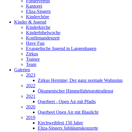
Förderverein
Kantorei
Eliza-Singers
Kinderchöre
Kinder & Jugend
Kinderkirche
Kinderbibelwoche
Konfirmandenzeit
Have Fun
Evangelische Jugend in Langenhagen
Zirkus
Trainee
Team
Galerien
2023
Zirkus Hermine; Der ganz normale Wahnsinn
2022
Ökumenischer Himmelfahrtsgottesdienst
2021
Querbeet - Open Air mit Pfadis
2020
Querbeet Open Air mit Blaulicht
2019
Kirchweihfest 150 Jahre
Eliza-Singers Jubiläumskonzerte