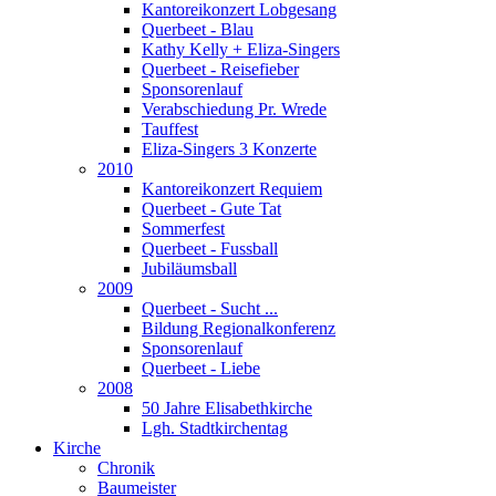
Kantoreikonzert Lobgesang
Querbeet - Blau
Kathy Kelly + Eliza-Singers
Querbeet - Reisefieber
Sponsorenlauf
Verabschiedung Pr. Wrede
Tauffest
Eliza-Singers 3 Konzerte
2010
Kantoreikonzert Requiem
Querbeet - Gute Tat
Sommerfest
Querbeet - Fussball
Jubiläumsball
2009
Querbeet - Sucht ...
Bildung Regionalkonferenz
Sponsorenlauf
Querbeet - Liebe
2008
50 Jahre Elisabethkirche
Lgh. Stadtkirchentag
Kirche
Chronik
Baumeister