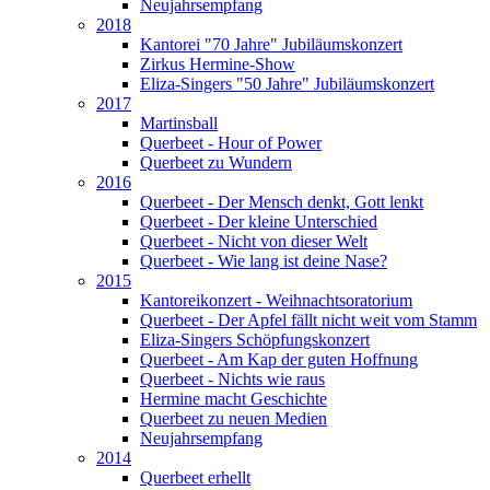
Neujahrsempfang
2018
Kantorei "70 Jahre" Jubiläumskonzert
Zirkus Hermine-Show
Eliza-Singers "50 Jahre" Jubiläumskonzert
2017
Martinsball
Querbeet - Hour of Power
Querbeet zu Wundern
2016
Querbeet - Der Mensch denkt, Gott lenkt
Querbeet - Der kleine Unterschied
Querbeet - Nicht von dieser Welt
Querbeet - Wie lang ist deine Nase?
2015
Kantoreikonzert - Weihnachtsoratorium
Querbeet - Der Apfel fällt nicht weit vom Stamm
Eliza-Singers Schöpfungskonzert
Querbeet - Am Kap der guten Hoffnung
Querbeet - Nichts wie raus
Hermine macht Geschichte
Querbeet zu neuen Medien
Neujahrsempfang
2014
Querbeet erhellt