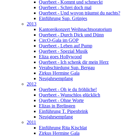
Querbeet - Kommt und schmeckt
Querbeet - Schrei doch mal
Querbeet - Und wovon träumst du nachts?
Einführung Sup. Grünjes
2013
Kantoreikonzert Weihnachtsoratorium
Querbeet - Durch Dick und Dünn
CircO-Gala im GOP
Querbeet - Leben auf Pump
Querbeet - Spezial Musik
Eliza goes Hollywood
Querbeet - Ich schenk dir mein Herz
Verabschiedung Sup. Bergau
Zirkus Hermine Gala
Neujahrsempfang
2012
Querbeet - Oh je du fröhliche!
Querbeet - Wunschlos glücklich
Querbeet - Ohne Worte
Elizas in Brelingen
Einführung T. Pipenbrink
Neujahrsempfang
2011
Einführung Rita Kischlat
Zirkus Hermine Gala