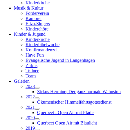
Kinderkirche
Musik & Kultur
Förderverein
Kantorei
Eliza-Singers
Kinderchöre
Kinder & Jugend
Kinderkirche
Kinderbibelwoche
Konfirmandenzeit
Have Fun
Evangelische Jugend in Langenhagen
Zirkus
Trainee
Team
Galerien
2023
Zirkus Hermine; Der ganz normale Wahnsinn
2022
Ökumenischer Himmelfahrtsgottesdienst
2021
Querbeet - Open Air mit Pfadis
2020
Querbeet Open Air mit Blaulicht
2019