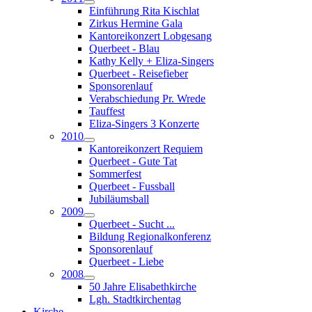
Einführung Rita Kischlat
Zirkus Hermine Gala
Kantoreikonzert Lobgesang
Querbeet - Blau
Kathy Kelly + Eliza-Singers
Querbeet - Reisefieber
Sponsorenlauf
Verabschiedung Pr. Wrede
Tauffest
Eliza-Singers 3 Konzerte
2010
Kantoreikonzert Requiem
Querbeet - Gute Tat
Sommerfest
Querbeet - Fussball
Jubiläumsball
2009
Querbeet - Sucht ...
Bildung Regionalkonferenz
Sponsorenlauf
Querbeet - Liebe
2008
50 Jahre Elisabethkirche
Lgh. Stadtkirchentag
Kirche