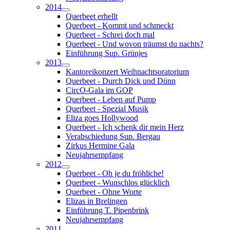
2014
Querbeet erhellt
Querbeet - Kommt und schmeckt
Querbeet - Schrei doch mal
Querbeet - Und wovon träumst du nachts?
Einführung Sup. Grünjes
2013
Kantoreikonzert Weihnachtsoratorium
Querbeet - Durch Dick und Dünn
CircO-Gala im GOP
Querbeet - Leben auf Pump
Querbeet - Spezial Musik
Eliza goes Hollywood
Querbeet - Ich schenk dir mein Herz
Verabschiedung Sup. Bergau
Zirkus Hermine Gala
Neujahrsempfang
2012
Querbeet - Oh je du fröhliche!
Querbeet - Wunschlos glücklich
Querbeet - Ohne Worte
Elizas in Brelingen
Einführung T. Pipenbrink
Neujahrsempfang
2011