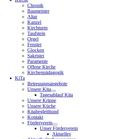
Chronik
Baumeister
Altar
Kanzel
Kirchturm
Taufstein
Orgel
Fenster
Glocken
Sakristei
Paramente
Offene Kirche
Kirchenpädagogik
KiTa
Betreuungsangebote
Unsere Kita
Tagesablauf Kita
Unsere Krippe
Unsere Küche
Kitabegleithund
Kontakt
Förderverein
Unser Förderverein
Aktuelles