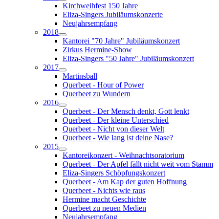
Kirchweihfest 150 Jahre
Eliza-Singers Jubiläumskonzerte
Neujahrsempfang
2018
Kantorei "70 Jahre" Jubiläumskonzert
Zirkus Hermine-Show
Eliza-Singers "50 Jahre" Jubiläumskonzert
2017
Martinsball
Querbeet - Hour of Power
Querbeet zu Wundern
2016
Querbeet - Der Mensch denkt, Gott lenkt
Querbeet - Der kleine Unterschied
Querbeet - Nicht von dieser Welt
Querbeet - Wie lang ist deine Nase?
2015
Kantoreikonzert - Weihnachtsoratorium
Querbeet - Der Apfel fällt nicht weit vom Stamm
Eliza-Singers Schöpfungskonzert
Querbeet - Am Kap der guten Hoffnung
Querbeet - Nichts wie raus
Hermine macht Geschichte
Querbeet zu neuen Medien
Neujahrsempfang