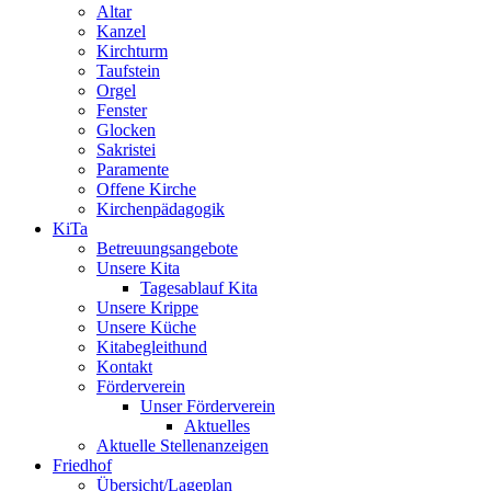
Altar
Kanzel
Kirchturm
Taufstein
Orgel
Fenster
Glocken
Sakristei
Paramente
Offene Kirche
Kirchenpädagogik
KiTa
Betreuungsangebote
Unsere Kita
Tagesablauf Kita
Unsere Krippe
Unsere Küche
Kitabegleithund
Kontakt
Förderverein
Unser Förderverein
Aktuelles
Aktuelle Stellenanzeigen
Friedhof
Übersicht/Lageplan