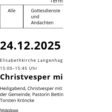
Termine filtern
Alle
Gottesdienste
Kinder /
und
Jugendliche
Andachten
24.12.2025
Elisabethkirche Langenhagen
|
Mittwoch, 24.12
15:00–15:45 Uhr
Christvesper mit Krippenspi
Heiligabend, Christvesper mit Krippenspiel, mit dem
der Gemeinde, Pastorin Bettina Praßler-Kröncke und
Torsten Kröncke
Christvesper
Weiterlesen