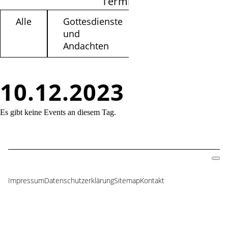
Termine filtern
Alle
Gottesdienste
Kinder /
und
Jugendliche
Andachten
10.12.2023
Es gibt keine Events an diesem Tag.
Impressum
Datenschutzerklärung
Sitemap
Kontakt
Navigation
überspringen