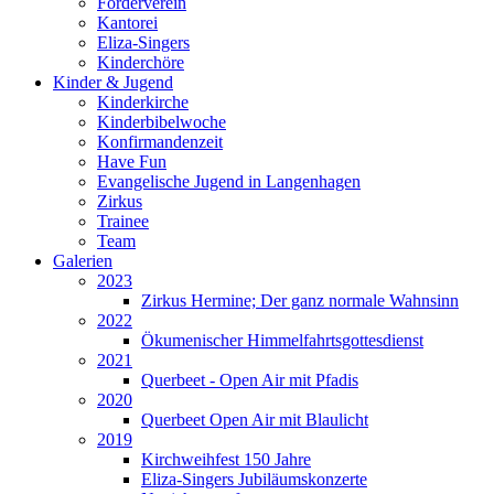
Förderverein
Kantorei
Eliza-Singers
Kinderchöre
Kinder & Jugend
Kinderkirche
Kinderbibelwoche
Konfirmandenzeit
Have Fun
Evangelische Jugend in Langenhagen
Zirkus
Trainee
Team
Galerien
2023
Zirkus Hermine; Der ganz normale Wahnsinn
2022
Ökumenischer Himmelfahrtsgottesdienst
2021
Querbeet - Open Air mit Pfadis
2020
Querbeet Open Air mit Blaulicht
2019
Kirchweihfest 150 Jahre
Eliza-Singers Jubiläumskonzerte