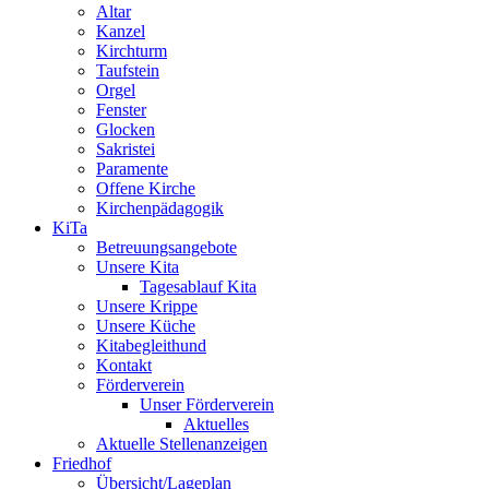
Altar
Kanzel
Kirchturm
Taufstein
Orgel
Fenster
Glocken
Sakristei
Paramente
Offene Kirche
Kirchenpädagogik
KiTa
Betreuungsangebote
Unsere Kita
Tagesablauf Kita
Unsere Krippe
Unsere Küche
Kitabegleithund
Kontakt
Förderverein
Unser Förderverein
Aktuelles
Aktuelle Stellenanzeigen
Friedhof
Übersicht/Lageplan