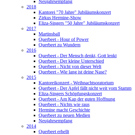
Neujahrsempfang
2018
Kantorei "70 Jahre" Jubiläumskonzert
Zirkus Hermine-Show
Eliza-Singers "50 Jahre" Jubiläumskonzert
2017
Martinsball
Querbeet - Hour of Power
Querbeet zu Wundern
2016
Querbeet - Der Mensch denkt, Gott lenkt
Querbeet - Der kleine Unterschied
Querbeet - Nicht von dieser Welt
Querbeet - Wie lang ist deine Nase?
2015
Kantoreikonzert - Weihnachtsoratorium
Querbeet - Der Apfel fällt nicht weit vom Stamm
Eliza-Singers Schöpfungskonzert
Querbeet - Am Kap der guten Hoffnung
Querbeet - Nichts wie raus
Hermine macht Geschichte
Querbeet zu neuen Medien
Neujahrsempfang
2014
Querbeet erhellt