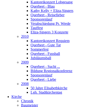
Kantoreikonzert Lobgesang
Querbeet - Blau
Kathy Kelly + Eliza-Singers
Querbeet - Reisefieber
Sponsorenlauf
Verabschiedung Pr. Wrede
Tauffest
Eliza-Singers 3 Konzerte
2010
Kantoreikonzert Requiem
Querbeet - Gute Tat
Sommerfest
Querbeet - Fussball
Jubiläumsball
2009
Querbeet - Sucht ...
Bildung Regionalkonferenz
Sponsorenlauf
Querbeet - Liebe
2008
50 Jahre Elisabethkirche
Lgh. Stadtkirchentag
Kirche
Chronik
Baumeister