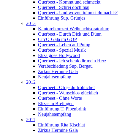
Querbeet - Kommt und schmeckt
Querbeet - Schrei doch mal
Querbeet - Und wovon träumst du nachts?
Einführung Sup. Grünjes
2013
Kantoreikonzert Weihnachtsoratorium
Querbeet - Durch Dick und Dünn
CircO-Gala im GOP
Querbeet - Leben auf Pump
Querbeet - Spezial Musik
Eliza goes Hollywood
Querbeet - Ich schenk dir mein Herz
Verabschiedung Sup. Bergau
Zirkus Hermine Gala
Neujahrsempfang
2012
Querbeet - Oh je du fröhliche!
Querbeet - Wunschlos glücklich
Querbeet - Ohne Worte
Elizas in Brelingen
Einführung T. Pipenbrink
Neujahrsempfang
2011
Einführung Rita Kischlat
Zirkus Hermine Gala