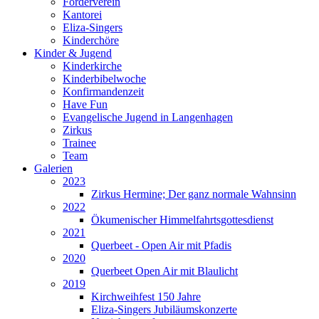
Förderverein
Kantorei
Eliza-Singers
Kinderchöre
Kinder & Jugend
Kinderkirche
Kinderbibelwoche
Konfirmandenzeit
Have Fun
Evangelische Jugend in Langenhagen
Zirkus
Trainee
Team
Galerien
2023
Zirkus Hermine; Der ganz normale Wahnsinn
2022
Ökumenischer Himmelfahrtsgottesdienst
2021
Querbeet - Open Air mit Pfadis
2020
Querbeet Open Air mit Blaulicht
2019
Kirchweihfest 150 Jahre
Eliza-Singers Jubiläumskonzerte