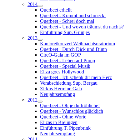
2014
Querbeet erhellt
Querbeet - Kommt und schmeckt
Querbeet - Schrei doch mal
Querbeet - Und wovon träumst du nachts?
Einführung Sup. Grünjes
2013
Kantoreikonzert Weihnachtsoratorium
Querbeet - Durch Dick und Dünn
CircO-Gala im GOP
Querbeet - Leben auf Pump
Querbeet - Spezial Musik
Eliza goes Hollywood
Querbeet - Ich schenk dir mein Herz
Verabschiedung Sup. Bergau
Zirkus Hermine Gala
Neujahrsempfang
2012
Querbeet - Oh je du fröhliche!
Querbeet - Wunschlos glücklich
Querbeet - Ohne Worte
Elizas in Brelingen
Einführung T. Pipenbrink
Neujahrsempfang
2011