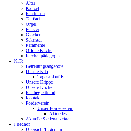
Altar
Kanzel
Kirchturm
Taufstein
Orgel
Fenster
Glocken
Sakristei
Paramente
Offene Kirche
Kirchenpädagogik
KiTa
Betreuungsangebote
Unsere Kita
Tagesablauf Kita
Unsere Krippe
Unsere Küche
Kitabegleithund
Kontakt
Förderverein
Unser Förderverein
Aktuelles
Aktuelle Stellenanzeigen
Friedhof
Übersicht/Lageplan