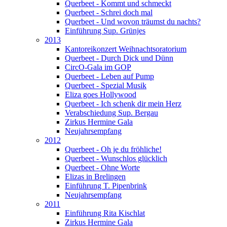
Querbeet - Kommt und schmeckt
Querbeet - Schrei doch mal
Querbeet - Und wovon träumst du nachts?
Einführung Sup. Grünjes
2013
Kantoreikonzert Weihnachtsoratorium
Querbeet - Durch Dick und Dünn
CircO-Gala im GOP
Querbeet - Leben auf Pump
Querbeet - Spezial Musik
Eliza goes Hollywood
Querbeet - Ich schenk dir mein Herz
Verabschiedung Sup. Bergau
Zirkus Hermine Gala
Neujahrsempfang
2012
Querbeet - Oh je du fröhliche!
Querbeet - Wunschlos glücklich
Querbeet - Ohne Worte
Elizas in Brelingen
Einführung T. Pipenbrink
Neujahrsempfang
2011
Einführung Rita Kischlat
Zirkus Hermine Gala