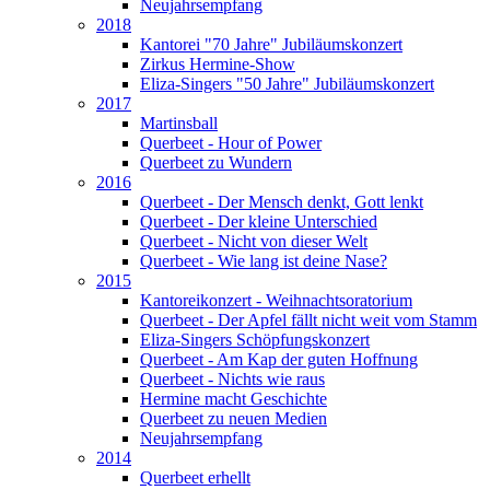
Neujahrsempfang
2018
Kantorei "70 Jahre" Jubiläumskonzert
Zirkus Hermine-Show
Eliza-Singers "50 Jahre" Jubiläumskonzert
2017
Martinsball
Querbeet - Hour of Power
Querbeet zu Wundern
2016
Querbeet - Der Mensch denkt, Gott lenkt
Querbeet - Der kleine Unterschied
Querbeet - Nicht von dieser Welt
Querbeet - Wie lang ist deine Nase?
2015
Kantoreikonzert - Weihnachtsoratorium
Querbeet - Der Apfel fällt nicht weit vom Stamm
Eliza-Singers Schöpfungskonzert
Querbeet - Am Kap der guten Hoffnung
Querbeet - Nichts wie raus
Hermine macht Geschichte
Querbeet zu neuen Medien
Neujahrsempfang
2014
Querbeet erhellt