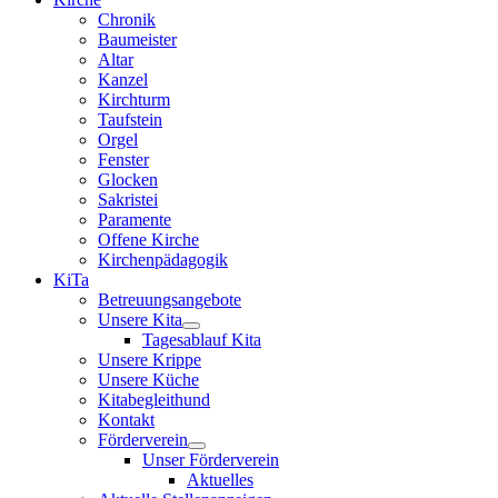
Chronik
Baumeister
Altar
Kanzel
Kirchturm
Taufstein
Orgel
Fenster
Glocken
Sakristei
Paramente
Offene Kirche
Kirchenpädagogik
KiTa
Betreuungsangebote
Unsere Kita
Tagesablauf Kita
Unsere Krippe
Unsere Küche
Kitabegleithund
Kontakt
Förderverein
Unser Förderverein
Aktuelles