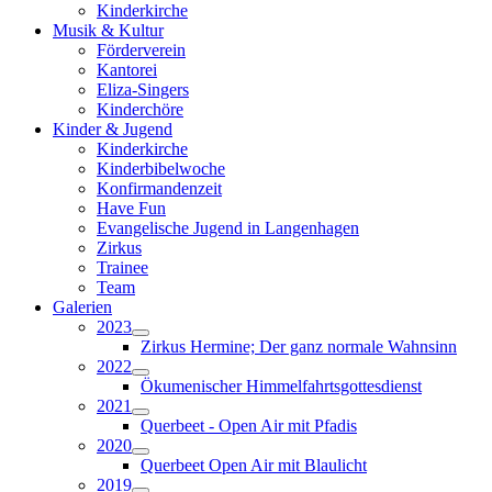
Kinderkirche
Musik & Kultur
Förderverein
Kantorei
Eliza-Singers
Kinderchöre
Kinder & Jugend
Kinderkirche
Kinderbibelwoche
Konfirmandenzeit
Have Fun
Evangelische Jugend in Langenhagen
Zirkus
Trainee
Team
Galerien
2023
Zirkus Hermine; Der ganz normale Wahnsinn
2022
Ökumenischer Himmelfahrtsgottesdienst
2021
Querbeet - Open Air mit Pfadis
2020
Querbeet Open Air mit Blaulicht
2019