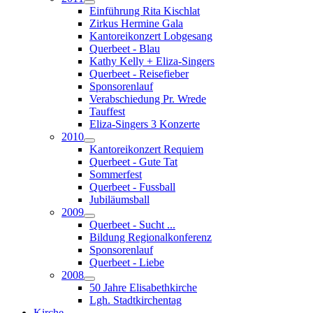
Einführung Rita Kischlat
Zirkus Hermine Gala
Kantoreikonzert Lobgesang
Querbeet - Blau
Kathy Kelly + Eliza-Singers
Querbeet - Reisefieber
Sponsorenlauf
Verabschiedung Pr. Wrede
Tauffest
Eliza-Singers 3 Konzerte
2010
Kantoreikonzert Requiem
Querbeet - Gute Tat
Sommerfest
Querbeet - Fussball
Jubiläumsball
2009
Querbeet - Sucht ...
Bildung Regionalkonferenz
Sponsorenlauf
Querbeet - Liebe
2008
50 Jahre Elisabethkirche
Lgh. Stadtkirchentag
Kirche