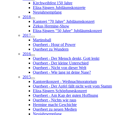
Kirchweihfest 150 Jahre
Eliza-Singers Jubiläumskonzerte
Neujahrsempfang
2018
Kantorei "70 Jahre" Jubiläumskonzert
Zirkus Hermine-Show
Eliza-Singers "50 Jahre" Jubiläumskonzert
2017
Martinsball
Querbeet - Hour of Power
Querbeet zu Wundern
2016
Querbeet - Der Mensch denkt, Gott lenkt
Querbeet - Der kleine Unterschied
Querbeet - Nicht von dieser Welt
Querbeet - Wie lang ist deine Nase?
2015
Kantoreikonzert - Weihnachtsoratorium
Querbeet - Der Apfel fällt nicht weit vom Stamm
Eliza-Singers Schöpfungskonzert
Querbeet - Am Kap der guten Hoffnung
Querbeet - Nichts wie raus
Hermine macht Geschichte
Querbeet zu neuen Medien
Neujahrsempfang