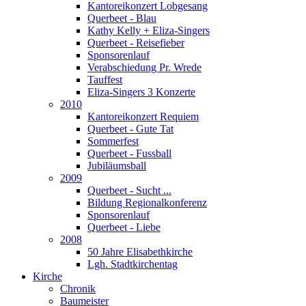
Kantoreikonzert Lobgesang
Querbeet - Blau
Kathy Kelly + Eliza-Singers
Querbeet - Reisefieber
Sponsorenlauf
Verabschiedung Pr. Wrede
Tauffest
Eliza-Singers 3 Konzerte
2010
Kantoreikonzert Requiem
Querbeet - Gute Tat
Sommerfest
Querbeet - Fussball
Jubiläumsball
2009
Querbeet - Sucht ...
Bildung Regionalkonferenz
Sponsorenlauf
Querbeet - Liebe
2008
50 Jahre Elisabethkirche
Lgh. Stadtkirchentag
Kirche
Chronik
Baumeister