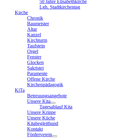
50 Jahre Elisabethkirche
Lgh. Stadtkirchentag
Kirche
Chronik
Baumeister
Altar
Kanzel
Kirchturm
Taufstein
Orgel
Fenster
Glocken
Sakristei
Paramente
Offene Kirche
Kirchenpädagogik
KiTa
Betreuungsangebote
Unsere Kita
Tagesablauf Kita
Unsere Krippe
Unsere Küche
Kitabegleithund
Kontakt
Förderverein