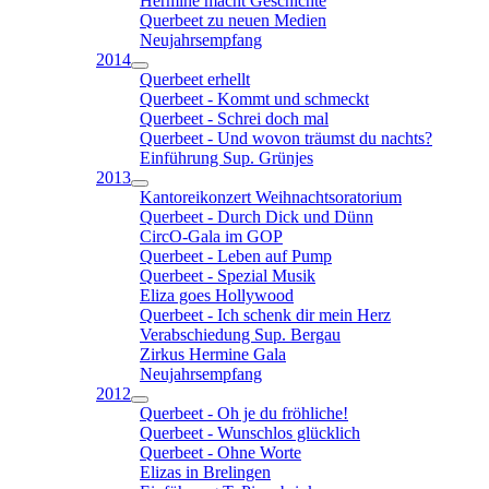
Hermine macht Geschichte
Querbeet zu neuen Medien
Neujahrsempfang
2014
Querbeet erhellt
Querbeet - Kommt und schmeckt
Querbeet - Schrei doch mal
Querbeet - Und wovon träumst du nachts?
Einführung Sup. Grünjes
2013
Kantoreikonzert Weihnachtsoratorium
Querbeet - Durch Dick und Dünn
CircO-Gala im GOP
Querbeet - Leben auf Pump
Querbeet - Spezial Musik
Eliza goes Hollywood
Querbeet - Ich schenk dir mein Herz
Verabschiedung Sup. Bergau
Zirkus Hermine Gala
Neujahrsempfang
2012
Querbeet - Oh je du fröhliche!
Querbeet - Wunschlos glücklich
Querbeet - Ohne Worte
Elizas in Brelingen