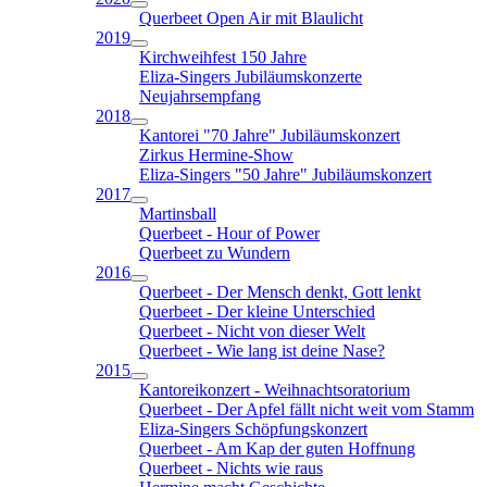
Querbeet Open Air mit Blaulicht
2019
Kirchweihfest 150 Jahre
Eliza-Singers Jubiläumskonzerte
Neujahrsempfang
2018
Kantorei "70 Jahre" Jubiläumskonzert
Zirkus Hermine-Show
Eliza-Singers "50 Jahre" Jubiläumskonzert
2017
Martinsball
Querbeet - Hour of Power
Querbeet zu Wundern
2016
Querbeet - Der Mensch denkt, Gott lenkt
Querbeet - Der kleine Unterschied
Querbeet - Nicht von dieser Welt
Querbeet - Wie lang ist deine Nase?
2015
Kantoreikonzert - Weihnachtsoratorium
Querbeet - Der Apfel fällt nicht weit vom Stamm
Eliza-Singers Schöpfungskonzert
Querbeet - Am Kap der guten Hoffnung
Querbeet - Nichts wie raus