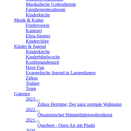
Musikalische Gottesdienste
Familiengottesdienste
Kinderkirche
Musik & Kultur
Förderverein
Kantorei
Eliza-Singers
Kinderchöre
Kinder & Jugend
Kinderkirche
Kinderbibelwoche
Konfirmandenzeit
Have Fun
Evangelische Jugend in Langenhagen
Zirkus
Trainee
Team
Galerien
2023
Zirkus Hermine; Der ganz normale Wahnsinn
2022
Ökumenischer Himmelfahrtsgottesdienst
2021
Querbeet - Open Air mit Pfadis
2020