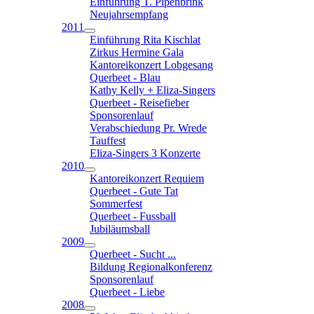
Einführung T. Pipenbrink
Neujahrsempfang
2011
Einführung Rita Kischlat
Zirkus Hermine Gala
Kantoreikonzert Lobgesang
Querbeet - Blau
Kathy Kelly + Eliza-Singers
Querbeet - Reisefieber
Sponsorenlauf
Verabschiedung Pr. Wrede
Tauffest
Eliza-Singers 3 Konzerte
2010
Kantoreikonzert Requiem
Querbeet - Gute Tat
Sommerfest
Querbeet - Fussball
Jubiläumsball
2009
Querbeet - Sucht ...
Bildung Regionalkonferenz
Sponsorenlauf
Querbeet - Liebe
2008