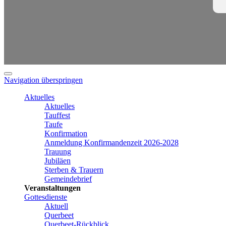
Navigation überspringen
Aktuelles
Aktuelles
Tauffest
Taufe
Konfirmation
Anmeldung Konfirmandenzeit 2026-2028
Trauung
Jubiläen
Sterben & Trauern
Gemeindebrief
Veranstaltungen
Gottesdienste
Aktuell
Querbeet
Querbeet-Rückblick