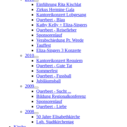
Einführung Rita Kischlat
Zirkus Hermine Gala
Kantoreikonzert Lobgesang
Querbeet - Blau
Kathy Kelly + Eliza-Singers
Querbeet - Reisefieber
Sponsorenlauf
Verabschiedung Pr. Wrede
Tauffest
Eliza-Singers 3 Konzerte
2010
Kantoreikonzert Requiem
Querbeet - Gute Tat
Sommerfest
Querbeet - Fussball
Jubiläumsball
2009
Querbeet - Sucht ...
Bildung Regionalkonferenz
Sponsorenlauf
Querbeet - Liebe
2008
50 Jahre Elisabethkirche
Lgh. Stadtkirchentag
Kirche