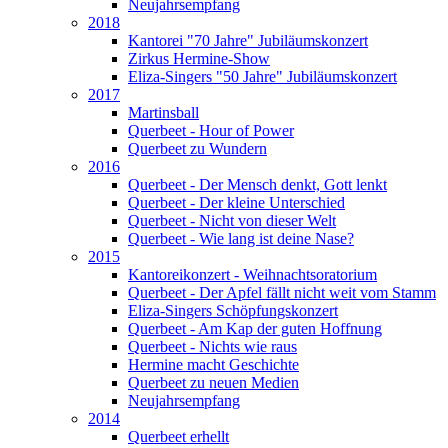
Neujahrsempfang
2018
Kantorei "70 Jahre" Jubiläumskonzert
Zirkus Hermine-Show
Eliza-Singers "50 Jahre" Jubiläumskonzert
2017
Martinsball
Querbeet - Hour of Power
Querbeet zu Wundern
2016
Querbeet - Der Mensch denkt, Gott lenkt
Querbeet - Der kleine Unterschied
Querbeet - Nicht von dieser Welt
Querbeet - Wie lang ist deine Nase?
2015
Kantoreikonzert - Weihnachtsoratorium
Querbeet - Der Apfel fällt nicht weit vom Stamm
Eliza-Singers Schöpfungskonzert
Querbeet - Am Kap der guten Hoffnung
Querbeet - Nichts wie raus
Hermine macht Geschichte
Querbeet zu neuen Medien
Neujahrsempfang
2014
Querbeet erhellt