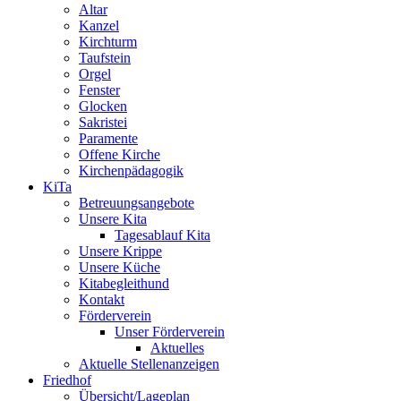
Altar
Kanzel
Kirchturm
Taufstein
Orgel
Fenster
Glocken
Sakristei
Paramente
Offene Kirche
Kirchenpädagogik
KiTa
Betreuungsangebote
Unsere Kita
Tagesablauf Kita
Unsere Krippe
Unsere Küche
Kitabegleithund
Kontakt
Förderverein
Unser Förderverein
Aktuelles
Aktuelle Stellenanzeigen
Friedhof
Übersicht/Lageplan