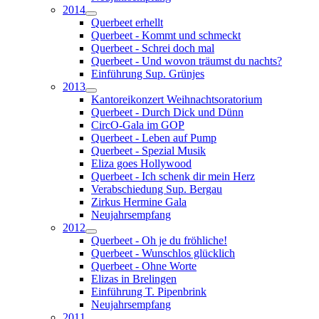
2014
Querbeet erhellt
Querbeet - Kommt und schmeckt
Querbeet - Schrei doch mal
Querbeet - Und wovon träumst du nachts?
Einführung Sup. Grünjes
2013
Kantoreikonzert Weihnachtsoratorium
Querbeet - Durch Dick und Dünn
CircO-Gala im GOP
Querbeet - Leben auf Pump
Querbeet - Spezial Musik
Eliza goes Hollywood
Querbeet - Ich schenk dir mein Herz
Verabschiedung Sup. Bergau
Zirkus Hermine Gala
Neujahrsempfang
2012
Querbeet - Oh je du fröhliche!
Querbeet - Wunschlos glücklich
Querbeet - Ohne Worte
Elizas in Brelingen
Einführung T. Pipenbrink
Neujahrsempfang
2011