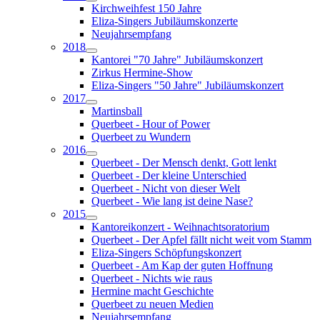
Kirchweihfest 150 Jahre
Eliza-Singers Jubiläumskonzerte
Neujahrsempfang
2018
Kantorei "70 Jahre" Jubiläumskonzert
Zirkus Hermine-Show
Eliza-Singers "50 Jahre" Jubiläumskonzert
2017
Martinsball
Querbeet - Hour of Power
Querbeet zu Wundern
2016
Querbeet - Der Mensch denkt, Gott lenkt
Querbeet - Der kleine Unterschied
Querbeet - Nicht von dieser Welt
Querbeet - Wie lang ist deine Nase?
2015
Kantoreikonzert - Weihnachtsoratorium
Querbeet - Der Apfel fällt nicht weit vom Stamm
Eliza-Singers Schöpfungskonzert
Querbeet - Am Kap der guten Hoffnung
Querbeet - Nichts wie raus
Hermine macht Geschichte
Querbeet zu neuen Medien
Neujahrsempfang