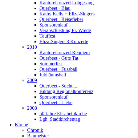
Kantoreikonzert Lobgesang
Querbeet - Blau
Kathy Kelly + Eliza-Singers
Querbeet - Reisefieber
Sponsorenlauf
Verabschiedung Pr. Wrede
Tauffest
Eliza-Singers 3 Konzerte
2010
Kantoreikonzert Requiem
Querbeet - Gute Tat
Sommerfest
Querbeet - Fussball
Jubiläumsball
2009
Querbeet - Sucht ...
Bildung Regionalkonferenz
Sponsorenlauf
Querbeet - Liebe
2008
50 Jahre Elisabethkirche
Lgh. Stadtkirchentag
Kirche
Chronik
Baumeister