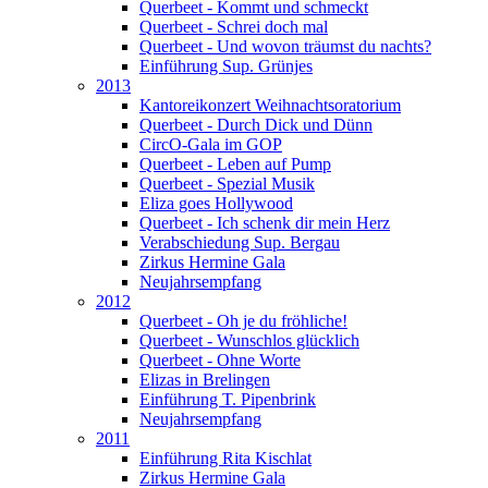
Querbeet - Kommt und schmeckt
Querbeet - Schrei doch mal
Querbeet - Und wovon träumst du nachts?
Einführung Sup. Grünjes
2013
Kantoreikonzert Weihnachtsoratorium
Querbeet - Durch Dick und Dünn
CircO-Gala im GOP
Querbeet - Leben auf Pump
Querbeet - Spezial Musik
Eliza goes Hollywood
Querbeet - Ich schenk dir mein Herz
Verabschiedung Sup. Bergau
Zirkus Hermine Gala
Neujahrsempfang
2012
Querbeet - Oh je du fröhliche!
Querbeet - Wunschlos glücklich
Querbeet - Ohne Worte
Elizas in Brelingen
Einführung T. Pipenbrink
Neujahrsempfang
2011
Einführung Rita Kischlat
Zirkus Hermine Gala