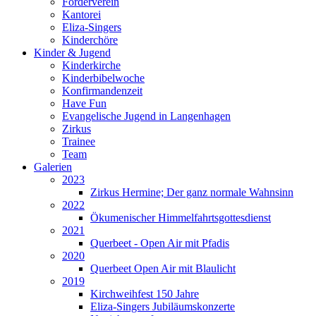
Förderverein
Kantorei
Eliza-Singers
Kinderchöre
Kinder & Jugend
Kinderkirche
Kinderbibelwoche
Konfirmandenzeit
Have Fun
Evangelische Jugend in Langenhagen
Zirkus
Trainee
Team
Galerien
2023
Zirkus Hermine; Der ganz normale Wahnsinn
2022
Ökumenischer Himmelfahrtsgottesdienst
2021
Querbeet - Open Air mit Pfadis
2020
Querbeet Open Air mit Blaulicht
2019
Kirchweihfest 150 Jahre
Eliza-Singers Jubiläumskonzerte