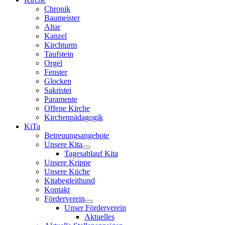
Chronik
Baumeister
Altar
Kanzel
Kirchturm
Taufstein
Orgel
Fenster
Glocken
Sakristei
Paramente
Offene Kirche
Kirchenpädagogik
KiTa
Betreuungsangebote
Unsere Kita
Tagesablauf Kita
Unsere Krippe
Unsere Küche
Kitabegleithund
Kontakt
Förderverein
Unser Förderverein
Aktuelles