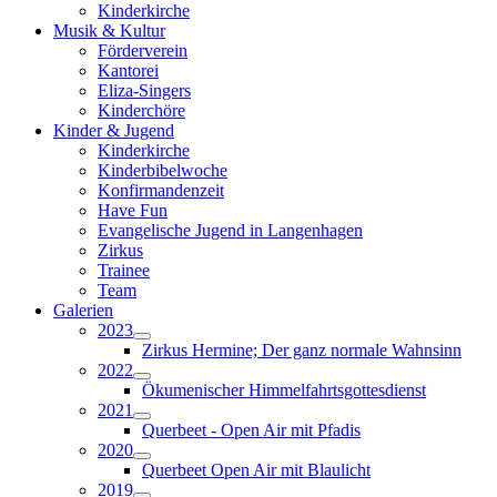
Kinderkirche
Musik & Kultur
Förderverein
Kantorei
Eliza-Singers
Kinderchöre
Kinder & Jugend
Kinderkirche
Kinderbibelwoche
Konfirmandenzeit
Have Fun
Evangelische Jugend in Langenhagen
Zirkus
Trainee
Team
Galerien
2023
Zirkus Hermine; Der ganz normale Wahnsinn
2022
Ökumenischer Himmelfahrtsgottesdienst
2021
Querbeet - Open Air mit Pfadis
2020
Querbeet Open Air mit Blaulicht
2019