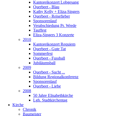
Kantoreikonzert Lobgesang
Querbeet - Blau
Kathy Kelly + Eliza-Singers
Querbeet - Reisefieber
Sponsorenlauf
Verabschiedung Pr. Wrede
Tauffest
Eliza-Singers 3 Konzerte
2010
Kantoreikonzert Requiem
Querbeet - Gute Tat
Sommerfest
Querbeet - Fussball
Jubiläumsball
2009
Querbeet - Sucht ...
Bildung Regionalkonferenz
Sponsorenlauf
Querbeet - Liebe
2008
50 Jahre Elisabethkirche
Lgh. Stadtkirchentag
Kirche
Chronik
Baumeister