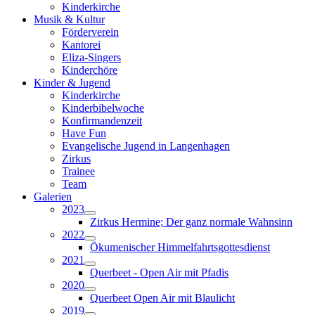
Kinderkirche
Musik & Kultur
Förderverein
Kantorei
Eliza-Singers
Kinderchöre
Kinder & Jugend
Kinderkirche
Kinderbibelwoche
Konfirmandenzeit
Have Fun
Evangelische Jugend in Langenhagen
Zirkus
Trainee
Team
Galerien
2023
Zirkus Hermine; Der ganz normale Wahnsinn
2022
Ökumenischer Himmelfahrtsgottesdienst
2021
Querbeet - Open Air mit Pfadis
2020
Querbeet Open Air mit Blaulicht
2019