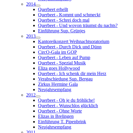
2014
Querbeet erhellt
Querbeet - Kommt und schmeckt
Querbeet - Schrei doch mal
Querbeet - Und wovon träumst du nachts?
Einführung Sup. Grünjes
2013
Kantoreikonzert Weihnachtsoratorium
Querbeet - Durch Dick und Dünn
CircO-Gala im GOP
Querbeet - Leben auf Pump
Querbeet - Spezial Musik
Eliza goes Hollywood
Querbeet - Ich schenk dir mein Herz
Verabschiedung Sup. Bergau
Zirkus Hermine Gala
Neujahrsempfang
2012
Querbeet - Oh je du fröhliche!
Querbeet - Wunschlos glücklich
Querbeet - Ohne Worte
Elizas in Brelingen
Einführung T. Pipenbrink
Neujahrsempfang
2011