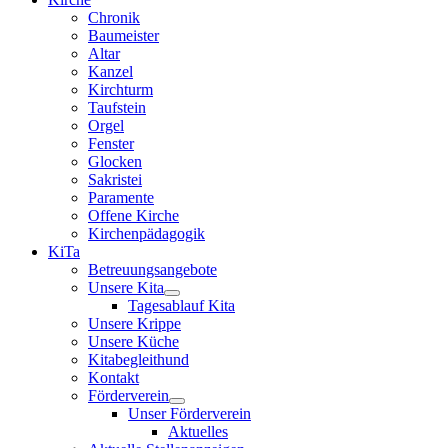
Chronik
Baumeister
Altar
Kanzel
Kirchturm
Taufstein
Orgel
Fenster
Glocken
Sakristei
Paramente
Offene Kirche
Kirchenpädagogik
KiTa
Betreuungsangebote
Unsere Kita
Tagesablauf Kita
Unsere Krippe
Unsere Küche
Kitabegleithund
Kontakt
Förderverein
Unser Förderverein
Aktuelles