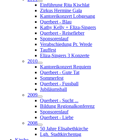
Einführung Rita Kischlat
Zirkus Hermine Gala
Kantoreikonzert Lobgesang
Querbeet - Blau
Kathy Kelly + Eliza-Singers
Querbeet - Reisefieber
Sponsorenlauf
Verabschiedung Pr. Wrede
Tauffest
Eliza-Singers 3 Konzerte
2010
Kantoreikonzert Requiem
Querbeet - Gute Tat
Sommerfest
Querbeet - Fussball
Jubiläumsball
2009
Querbeet - Sucht ...
Bildung Regionalkonferenz
Sponsorenlauf
Querbeet - Liebe
2008
50 Jahre Elisabethkirche
Lgh. Stadtkirchentag
Kirche