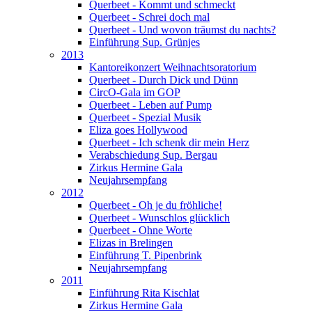
Querbeet - Kommt und schmeckt
Querbeet - Schrei doch mal
Querbeet - Und wovon träumst du nachts?
Einführung Sup. Grünjes
2013
Kantoreikonzert Weihnachtsoratorium
Querbeet - Durch Dick und Dünn
CircO-Gala im GOP
Querbeet - Leben auf Pump
Querbeet - Spezial Musik
Eliza goes Hollywood
Querbeet - Ich schenk dir mein Herz
Verabschiedung Sup. Bergau
Zirkus Hermine Gala
Neujahrsempfang
2012
Querbeet - Oh je du fröhliche!
Querbeet - Wunschlos glücklich
Querbeet - Ohne Worte
Elizas in Brelingen
Einführung T. Pipenbrink
Neujahrsempfang
2011
Einführung Rita Kischlat
Zirkus Hermine Gala