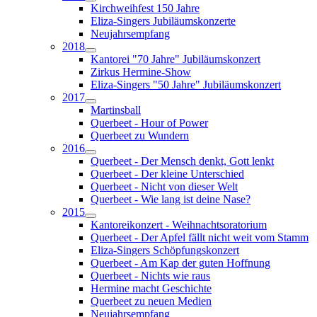
Kirchweihfest 150 Jahre
Eliza-Singers Jubiläumskonzerte
Neujahrsempfang
2018
Kantorei "70 Jahre" Jubiläumskonzert
Zirkus Hermine-Show
Eliza-Singers "50 Jahre" Jubiläumskonzert
2017
Martinsball
Querbeet - Hour of Power
Querbeet zu Wundern
2016
Querbeet - Der Mensch denkt, Gott lenkt
Querbeet - Der kleine Unterschied
Querbeet - Nicht von dieser Welt
Querbeet - Wie lang ist deine Nase?
2015
Kantoreikonzert - Weihnachtsoratorium
Querbeet - Der Apfel fällt nicht weit vom Stamm
Eliza-Singers Schöpfungskonzert
Querbeet - Am Kap der guten Hoffnung
Querbeet - Nichts wie raus
Hermine macht Geschichte
Querbeet zu neuen Medien
Neujahrsempfang