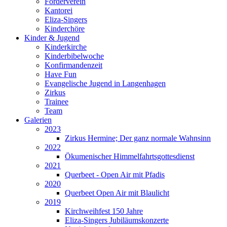
Förderverein
Kantorei
Eliza-Singers
Kinderchöre
Kinder & Jugend
Kinderkirche
Kinderbibelwoche
Konfirmandenzeit
Have Fun
Evangelische Jugend in Langenhagen
Zirkus
Trainee
Team
Galerien
2023
Zirkus Hermine; Der ganz normale Wahnsinn
2022
Ökumenischer Himmelfahrtsgottesdienst
2021
Querbeet - Open Air mit Pfadis
2020
Querbeet Open Air mit Blaulicht
2019
Kirchweihfest 150 Jahre
Eliza-Singers Jubiläumskonzerte