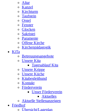
Altar
Kanzel
Kirchturm
Taufstein
Orgel
Fenster
Glocken
Sakristei
Paramente
Offene Kirche
Kirchenpädagogik
KiTa
Betreuungsangebote
Unsere Kita
Tagesablauf Kita
Unsere Krippe
Unsere Küche
Kitabegleithund
Kontakt
Förderverein
Unser Förderverein
Aktuelles
Aktuelle Stellenanzeigen
Friedhof
Übersicht/Lageplan