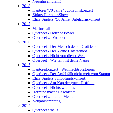
Neujahrsempfang
2018
Kantorei "70 Jahre" Jubiläumskonzert
Zirkus Hermine-Show
Eliza-Singers "50 Jahre" Jubiläumskonzert
2017
Martinsball
Querbeet - Hour of Power
Querbeet zu Wundern
2016
Querbeet - Der Mensch denkt, Gott lenkt
Querbeet - Der kleine Unterschied
Querbeet - Nicht von dieser Welt
Querbeet - Wie lang ist deine Nase?
2015
Kantoreikonzert - Weihnachtsoratorium
Querbeet - Der Apfel fällt nicht weit vom Stamm
Eliza-Singers Schöpfungskonzert
Querbeet - Am Kap der guten Hoffnung
Querbeet - Nichts wie raus
Hermine macht Geschichte
Querbeet zu neuen Medien
Neujahrsempfang
2014
Querbeet erhellt