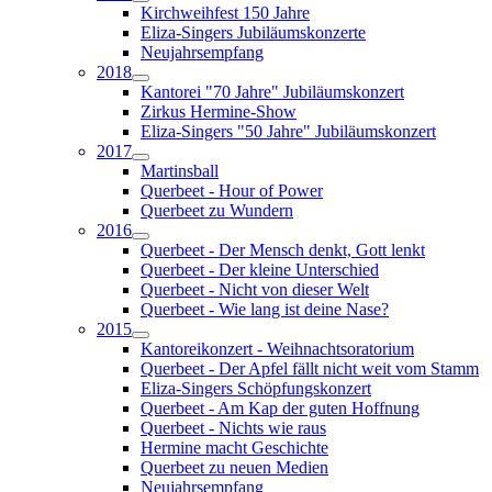
Kirchweihfest 150 Jahre
Eliza-Singers Jubiläumskonzerte
Neujahrsempfang
2018
Kantorei "70 Jahre" Jubiläumskonzert
Zirkus Hermine-Show
Eliza-Singers "50 Jahre" Jubiläumskonzert
2017
Martinsball
Querbeet - Hour of Power
Querbeet zu Wundern
2016
Querbeet - Der Mensch denkt, Gott lenkt
Querbeet - Der kleine Unterschied
Querbeet - Nicht von dieser Welt
Querbeet - Wie lang ist deine Nase?
2015
Kantoreikonzert - Weihnachtsoratorium
Querbeet - Der Apfel fällt nicht weit vom Stamm
Eliza-Singers Schöpfungskonzert
Querbeet - Am Kap der guten Hoffnung
Querbeet - Nichts wie raus
Hermine macht Geschichte
Querbeet zu neuen Medien
Neujahrsempfang