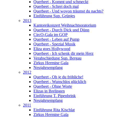
Querbeet - Kommt und schmeckt
Querbeet - Schrei doch mal
Querbeet - Und wovon träumst du nachts?
Einführung Sup. Grünjes
2013
Kantoreikonzert Weihnachtsoratorium
Querbeet - Durch Dick und Dünn
CircO-Gala im GOP
Querbeet - Leben auf Pump
Querbeet - Spezial Musik
Eliza goes Hollywood
Querbeet - Ich schenk dir mein Herz
Verabschiedung Sup. Bergau
Zirkus Hermine Gala
Neujahrsempfang
2012
Querbeet - Oh je du fröhliche!
Querbeet - Wunschlos glücklich
Querbeet - Ohne Worte
Elizas in Brelingen
Einführung T. Pipenbrink
Neujahrsempfang
2011
Einführung Rita Kischlat
Zirkus Hermine Gala