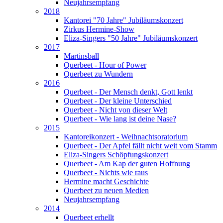
Neujahrsempfang
2018
Kantorei "70 Jahre" Jubiläumskonzert
Zirkus Hermine-Show
Eliza-Singers "50 Jahre" Jubiläumskonzert
2017
Martinsball
Querbeet - Hour of Power
Querbeet zu Wundern
2016
Querbeet - Der Mensch denkt, Gott lenkt
Querbeet - Der kleine Unterschied
Querbeet - Nicht von dieser Welt
Querbeet - Wie lang ist deine Nase?
2015
Kantoreikonzert - Weihnachtsoratorium
Querbeet - Der Apfel fällt nicht weit vom Stamm
Eliza-Singers Schöpfungskonzert
Querbeet - Am Kap der guten Hoffnung
Querbeet - Nichts wie raus
Hermine macht Geschichte
Querbeet zu neuen Medien
Neujahrsempfang
2014
Querbeet erhellt