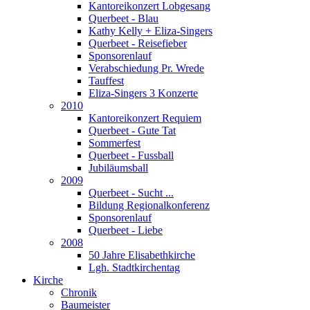
Kantoreikonzert Lobgesang
Querbeet - Blau
Kathy Kelly + Eliza-Singers
Querbeet - Reisefieber
Sponsorenlauf
Verabschiedung Pr. Wrede
Tauffest
Eliza-Singers 3 Konzerte
2010
Kantoreikonzert Requiem
Querbeet - Gute Tat
Sommerfest
Querbeet - Fussball
Jubiläumsball
2009
Querbeet - Sucht ...
Bildung Regionalkonferenz
Sponsorenlauf
Querbeet - Liebe
2008
50 Jahre Elisabethkirche
Lgh. Stadtkirchentag
Kirche
Chronik
Baumeister