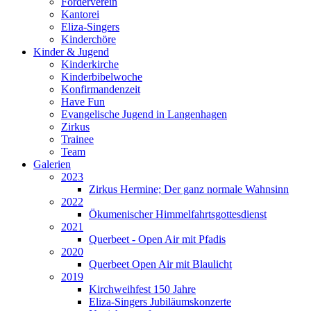
Förderverein
Kantorei
Eliza-Singers
Kinderchöre
Kinder & Jugend
Kinderkirche
Kinderbibelwoche
Konfirmandenzeit
Have Fun
Evangelische Jugend in Langenhagen
Zirkus
Trainee
Team
Galerien
2023
Zirkus Hermine; Der ganz normale Wahnsinn
2022
Ökumenischer Himmelfahrtsgottesdienst
2021
Querbeet - Open Air mit Pfadis
2020
Querbeet Open Air mit Blaulicht
2019
Kirchweihfest 150 Jahre
Eliza-Singers Jubiläumskonzerte