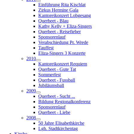
Einführung Rita Kischlat
Zirkus Hermine Gala
Kantoreikonzert Lobgesang
Querbeet - Blau
Kathy Kelly + Eliza-Singers
Querbeet - Reisefieber
Sponsorenlauf
Verabschiedung Pr. Wrede
Tauffest
Eliza-Singers 3 Konzerte
2010
Kantoreikonzert Requiem
Querbeet - Gute Tat
Sommerfest
Querbeet - Fussball
Jubiläumsball
2009
Querbeet - Sucht ...
Bildung Regionalkonferenz
Sponsorenlauf
Querbeet - Liebe
2008
50 Jahre Elisabethkirche
Lgh. Stadtkirchentag
Kirche