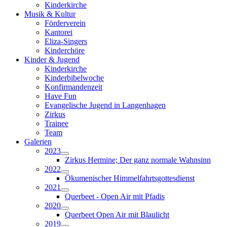
Kinderkirche
Musik & Kultur
Förderverein
Kantorei
Eliza-Singers
Kinderchöre
Kinder & Jugend
Kinderkirche
Kinderbibelwoche
Konfirmandenzeit
Have Fun
Evangelische Jugend in Langenhagen
Zirkus
Trainee
Team
Galerien
2023
Zirkus Hermine; Der ganz normale Wahnsinn
2022
Ökumenischer Himmelfahrtsgottesdienst
2021
Querbeet - Open Air mit Pfadis
2020
Querbeet Open Air mit Blaulicht
2019