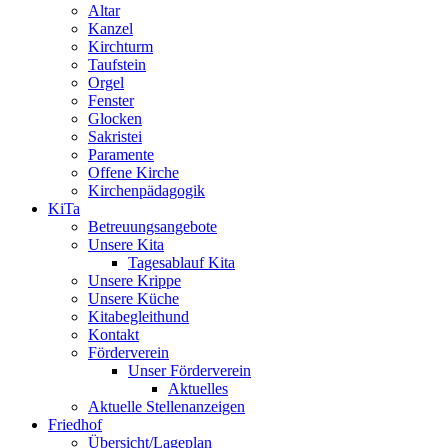
Altar
Kanzel
Kirchturm
Taufstein
Orgel
Fenster
Glocken
Sakristei
Paramente
Offene Kirche
Kirchenpädagogik
KiTa
Betreuungsangebote
Unsere Kita
Tagesablauf Kita
Unsere Krippe
Unsere Küche
Kitabegleithund
Kontakt
Förderverein
Unser Förderverein
Aktuelles
Aktuelle Stellenanzeigen
Friedhof
Übersicht/Lageplan