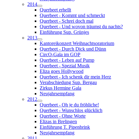
2014
Querbeet erhellt
Querbeet - Kommt und schmeckt
Querbeet - Schrei doch mal
Querbeet - Und wovon träumst du nachts?
Einführung Sup. Grünjes
2013
Kantoreikonzert Weihnachtsoratorium
Querbeet - Durch Dick und Dünn
CircO-Gala im GOP
Querbeet - Leben auf Pump
Querbeet - Spezial Musik
Eliza goes Hollywood
Querbeet - Ich schenk dir mein Herz
Verabschiedung Sup. Bergau
Zirkus Hermine Gala
Neujahrsempfang
2012
Querbeet - Oh je du fröhliche!
Querbeet - Wunschlos glücklich
Querbeet - Ohne Worte
Elizas in Brelingen
Einführung T. Pipenbrink
Neujahrsempfang
2011