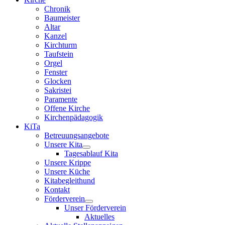
Chronik
Baumeister
Altar
Kanzel
Kirchturm
Taufstein
Orgel
Fenster
Glocken
Sakristei
Paramente
Offene Kirche
Kirchenpädagogik
KiTa
Betreuungsangebote
Unsere Kita
Tagesablauf Kita
Unsere Krippe
Unsere Küche
Kitabegleithund
Kontakt
Förderverein
Unser Förderverein
Aktuelles