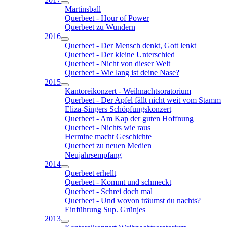
Martinsball
Querbeet - Hour of Power
Querbeet zu Wundern
2016
Querbeet - Der Mensch denkt, Gott lenkt
Querbeet - Der kleine Unterschied
Querbeet - Nicht von dieser Welt
Querbeet - Wie lang ist deine Nase?
2015
Kantoreikonzert - Weihnachtsoratorium
Querbeet - Der Apfel fällt nicht weit vom Stamm
Eliza-Singers Schöpfungskonzert
Querbeet - Am Kap der guten Hoffnung
Querbeet - Nichts wie raus
Hermine macht Geschichte
Querbeet zu neuen Medien
Neujahrsempfang
2014
Querbeet erhellt
Querbeet - Kommt und schmeckt
Querbeet - Schrei doch mal
Querbeet - Und wovon träumst du nachts?
Einführung Sup. Grünjes
2013