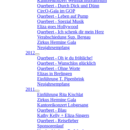
Kantoreikonzert Weihnachtsoratorium
Querbeet - Durch Dick und Dünn
CircO-Gala im GOP
Querbeet - Leben auf Pump
Querbeet - Spezial Musik
Eliza goes Hollywood
Querbeet - Ich schenk dir mein Herz
Verabschiedung Sup. Bergau
Zirkus Hermine Gala
Neujahrsempfang
2012
Querbeet - Oh je du fröhliche!
Querbeet - Wunschlos glücklich
Querbeet - Ohne Worte
Elizas in Brelingen
Einführung T. Pipenbrink
Neujahrsempfang
2011
Einführung Rita Kischlat
Zirkus Hermine Gala
Kantoreikonzert Lobgesang
Querbeet - Blau
Kathy Kelly + Eliza-Singers
Querbeet - Reisefieber
Sponsorenlauf