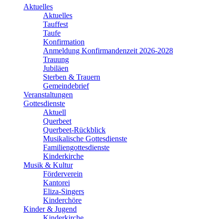
Aktuelles
Aktuelles
Tauffest
Taufe
Konfirmation
Anmeldung Konfirmandenzeit 2026-2028
Trauung
Jubiläen
Sterben & Trauern
Gemeindebrief
Veranstaltungen
Gottesdienste
Aktuell
Querbeet
Querbeet-Rückblick
Musikalische Gottesdienste
Familiengottesdienste
Kinderkirche
Musik & Kultur
Förderverein
Kantorei
Eliza-Singers
Kinderchöre
Kinder & Jugend
Kinderkirche