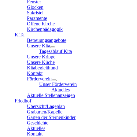
Fenster
Glocken
Sakristei
Paramente
Offene Kirche
Kirchenpädagogik
KiTa
Betreuungsangebote
Unsere Kita
Tagesablauf Kita
Unsere Krippe
Unsere Küche
Kitabegleithund
Kontakt
Förderverein
Unser Förderverein
Aktuelles
Aktuelle Stellenanzeigen
Friedhof
Übersicht/Lageplan
Grabarten/Kapelle
Garten der Sternenkinder
Geschichte
Aktuelles
Kontakt