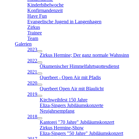
Kinderbibelwoche
Konfirmandenzeit
Have Fun
Evangelische Jugend in Langenhagen
Zirkus
Trainee
Team
Galerien
2023
Zirkus Hermine; Der ganz normale Wahnsinn
2022
Ökumenischer Himmelfahrtsgottesdienst
2021
Querbeet - Open Air mit Pfadis
2020
Querbeet Open Air mit Blaulicht
2019
Kirchweihfest 150 Jahre
Eliza-Singers Jubiläumskonzerte
Neujahrsempfang
2018
Kantorei "70 Jahre" Jubiläumskonzert
Zirkus Hermine-Show
Eliza-Singers "50 Jahre" Jubiläumskonzert
2017