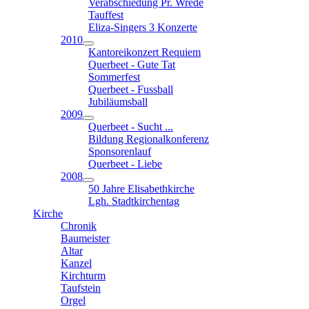
Verabschiedung Pr. Wrede
Tauffest
Eliza-Singers 3 Konzerte
2010
Kantoreikonzert Requiem
Querbeet - Gute Tat
Sommerfest
Querbeet - Fussball
Jubiläumsball
2009
Querbeet - Sucht ...
Bildung Regionalkonferenz
Sponsorenlauf
Querbeet - Liebe
2008
50 Jahre Elisabethkirche
Lgh. Stadtkirchentag
Kirche
Chronik
Baumeister
Altar
Kanzel
Kirchturm
Taufstein
Orgel