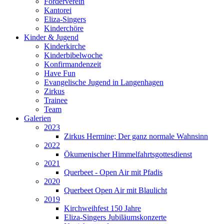
Förderverein
Kantorei
Eliza-Singers
Kinderchöre
Kinder & Jugend
Kinderkirche
Kinderbibelwoche
Konfirmandenzeit
Have Fun
Evangelische Jugend in Langenhagen
Zirkus
Trainee
Team
Galerien
2023
Zirkus Hermine; Der ganz normale Wahnsinn
2022
Ökumenischer Himmelfahrtsgottesdienst
2021
Querbeet - Open Air mit Pfadis
2020
Querbeet Open Air mit Blaulicht
2019
Kirchweihfest 150 Jahre
Eliza-Singers Jubiläumskonzerte