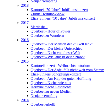
Neujahrsempfang
2018
Kantorei "70 Jahre" Jubiläumskonzert
Zirkus Hermine-Show
Eliza-Singers "50 Jahre" Jubiläumskonzert
2017
Martinsball
Querbeet - Hour of Power
Querbeet zu Wundern
2016
Querbeet - Der Mensch denkt, Gott lenkt
Querbeet - Der kleine Unterschied
Querbeet - Nicht von dieser Welt
Querbeet - Wie lang ist deine Nase?
2015
Kantoreikonzert - Weihnachtsoratorium
Querbeet - Der Apfel fällt nicht weit vom Stamm
Eliza-Singers Schöpfungskonzert
Querbeet - Am Kap der guten Hoffnung
Querbeet - Nichts wie raus
Hermine macht Geschichte
Querbeet zu neuen Medien
Neujahrsempfang
2014
Querbeet erhellt