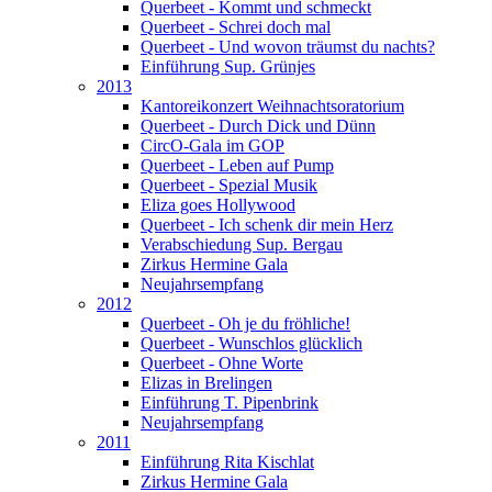
Querbeet - Kommt und schmeckt
Querbeet - Schrei doch mal
Querbeet - Und wovon träumst du nachts?
Einführung Sup. Grünjes
2013
Kantoreikonzert Weihnachtsoratorium
Querbeet - Durch Dick und Dünn
CircO-Gala im GOP
Querbeet - Leben auf Pump
Querbeet - Spezial Musik
Eliza goes Hollywood
Querbeet - Ich schenk dir mein Herz
Verabschiedung Sup. Bergau
Zirkus Hermine Gala
Neujahrsempfang
2012
Querbeet - Oh je du fröhliche!
Querbeet - Wunschlos glücklich
Querbeet - Ohne Worte
Elizas in Brelingen
Einführung T. Pipenbrink
Neujahrsempfang
2011
Einführung Rita Kischlat
Zirkus Hermine Gala