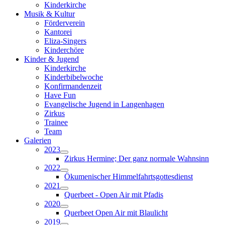
Kinderkirche
Musik & Kultur
Förderverein
Kantorei
Eliza-Singers
Kinderchöre
Kinder & Jugend
Kinderkirche
Kinderbibelwoche
Konfirmandenzeit
Have Fun
Evangelische Jugend in Langenhagen
Zirkus
Trainee
Team
Galerien
2023
Zirkus Hermine; Der ganz normale Wahnsinn
2022
Ökumenischer Himmelfahrtsgottesdienst
2021
Querbeet - Open Air mit Pfadis
2020
Querbeet Open Air mit Blaulicht
2019