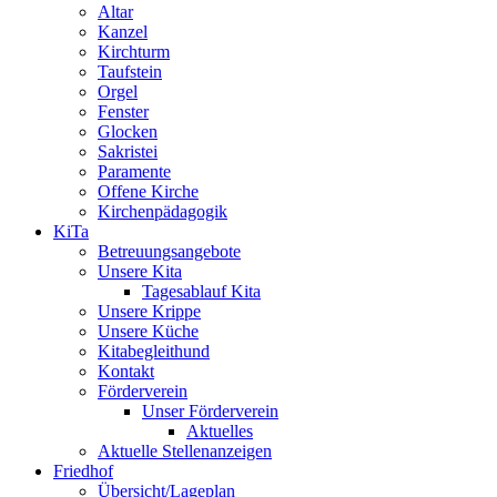
Altar
Kanzel
Kirchturm
Taufstein
Orgel
Fenster
Glocken
Sakristei
Paramente
Offene Kirche
Kirchenpädagogik
KiTa
Betreuungsangebote
Unsere Kita
Tagesablauf Kita
Unsere Krippe
Unsere Küche
Kitabegleithund
Kontakt
Förderverein
Unser Förderverein
Aktuelles
Aktuelle Stellenanzeigen
Friedhof
Übersicht/Lageplan