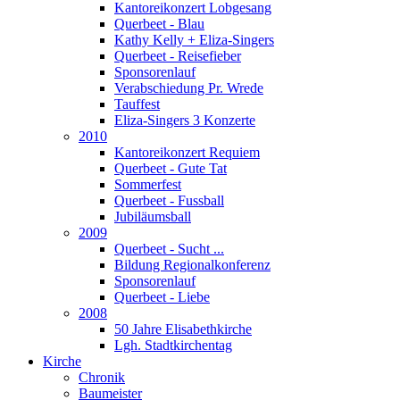
Kantoreikonzert Lobgesang
Querbeet - Blau
Kathy Kelly + Eliza-Singers
Querbeet - Reisefieber
Sponsorenlauf
Verabschiedung Pr. Wrede
Tauffest
Eliza-Singers 3 Konzerte
2010
Kantoreikonzert Requiem
Querbeet - Gute Tat
Sommerfest
Querbeet - Fussball
Jubiläumsball
2009
Querbeet - Sucht ...
Bildung Regionalkonferenz
Sponsorenlauf
Querbeet - Liebe
2008
50 Jahre Elisabethkirche
Lgh. Stadtkirchentag
Kirche
Chronik
Baumeister