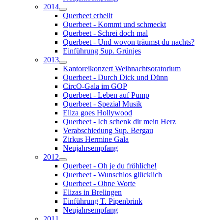
2014
Querbeet erhellt
Querbeet - Kommt und schmeckt
Querbeet - Schrei doch mal
Querbeet - Und wovon träumst du nachts?
Einführung Sup. Grünjes
2013
Kantoreikonzert Weihnachtsoratorium
Querbeet - Durch Dick und Dünn
CircO-Gala im GOP
Querbeet - Leben auf Pump
Querbeet - Spezial Musik
Eliza goes Hollywood
Querbeet - Ich schenk dir mein Herz
Verabschiedung Sup. Bergau
Zirkus Hermine Gala
Neujahrsempfang
2012
Querbeet - Oh je du fröhliche!
Querbeet - Wunschlos glücklich
Querbeet - Ohne Worte
Elizas in Brelingen
Einführung T. Pipenbrink
Neujahrsempfang
2011