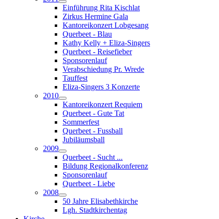
Einführung Rita Kischlat
Zirkus Hermine Gala
Kantoreikonzert Lobgesang
Querbeet - Blau
Kathy Kelly + Eliza-Singers
Querbeet - Reisefieber
Sponsorenlauf
Verabschiedung Pr. Wrede
Tauffest
Eliza-Singers 3 Konzerte
2010
Kantoreikonzert Requiem
Querbeet - Gute Tat
Sommerfest
Querbeet - Fussball
Jubiläumsball
2009
Querbeet - Sucht ...
Bildung Regionalkonferenz
Sponsorenlauf
Querbeet - Liebe
2008
50 Jahre Elisabethkirche
Lgh. Stadtkirchentag
Kirche