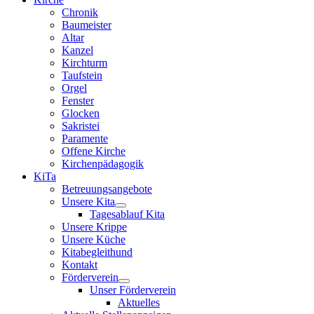
Chronik
Baumeister
Altar
Kanzel
Kirchturm
Taufstein
Orgel
Fenster
Glocken
Sakristei
Paramente
Offene Kirche
Kirchenpädagogik
KiTa
Betreuungsangebote
Unsere Kita
Tagesablauf Kita
Unsere Krippe
Unsere Küche
Kitabegleithund
Kontakt
Förderverein
Unser Förderverein
Aktuelles