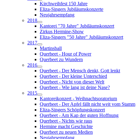
Kirchweihfest 150 Jahre
Eliza-Singers Jubiläumskonzerte
Neujahrsempfang
2018
Kantorei "70 Jahre" Jubiläumskonzert
Zirkus Hermine-Show
Eliza-Singers "50 Jahre" Jubiläumskonzert
2017
Martinsball
Querbeet - Hour of Power
Querbeet zu Wundern
2016
Querbeet - Der Mensch denkt, Gott lenkt
Querbeet - Der kleine Unterschied
Querbeet - Nicht von dieser Welt
Querbeet - Wie lang ist deine Nase?
2015
Kantoreikonzert - Weihnachtsoratorium
Querbeet - Der Apfel fällt nicht weit vom Stamm
Eliza-Singers Schöpfungskonzert
Querbeet - Am Kap der guten Hoffnung
Querbeet - Nichts wie raus
Hermine macht Geschichte
Querbeet zu neuen Medien
Neujahrsempfang