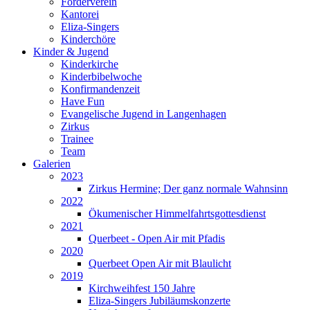
Förderverein
Kantorei
Eliza-Singers
Kinderchöre
Kinder & Jugend
Kinderkirche
Kinderbibelwoche
Konfirmandenzeit
Have Fun
Evangelische Jugend in Langenhagen
Zirkus
Trainee
Team
Galerien
2023
Zirkus Hermine; Der ganz normale Wahnsinn
2022
Ökumenischer Himmelfahrtsgottesdienst
2021
Querbeet - Open Air mit Pfadis
2020
Querbeet Open Air mit Blaulicht
2019
Kirchweihfest 150 Jahre
Eliza-Singers Jubiläumskonzerte