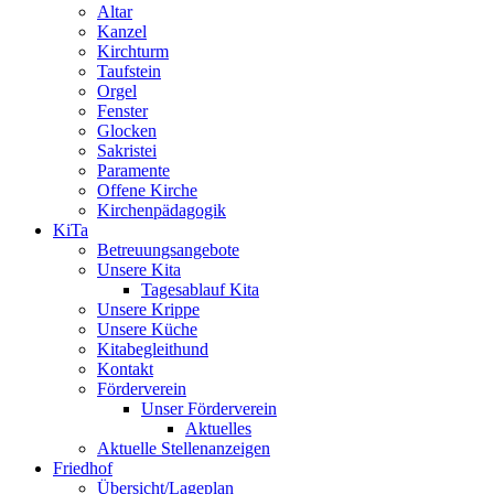
Altar
Kanzel
Kirchturm
Taufstein
Orgel
Fenster
Glocken
Sakristei
Paramente
Offene Kirche
Kirchenpädagogik
KiTa
Betreuungsangebote
Unsere Kita
Tagesablauf Kita
Unsere Krippe
Unsere Küche
Kitabegleithund
Kontakt
Förderverein
Unser Förderverein
Aktuelles
Aktuelle Stellenanzeigen
Friedhof
Übersicht/Lageplan