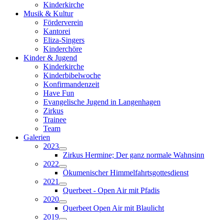
Kinderkirche
Musik & Kultur
Förderverein
Kantorei
Eliza-Singers
Kinderchöre
Kinder & Jugend
Kinderkirche
Kinderbibelwoche
Konfirmandenzeit
Have Fun
Evangelische Jugend in Langenhagen
Zirkus
Trainee
Team
Galerien
2023
Zirkus Hermine; Der ganz normale Wahnsinn
2022
Ökumenischer Himmelfahrtsgottesdienst
2021
Querbeet - Open Air mit Pfadis
2020
Querbeet Open Air mit Blaulicht
2019