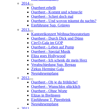
2014
Querbeet erhellt
Querbeet - Kommt und schmeckt
Querbeet - Schrei doch mal
Querbeet - Und wovon träumst du nachts?
Einführung Sup. Grünjes
2013
Kantoreikonzert Weihnachtsoratorium
Querbeet - Durch Dick und Dünn
CircO-Gala im GOP
Querbeet - Leben auf Pump
Querbeet - Spezial Musik
Eliza goes Hollywood
Querbeet - Ich schenk dir mein Herz
Verabschiedung Sup. Bergau
Zirkus Hermine Gala
Neujahrsempfang
2012
Querbeet - Oh je du fröhliche!
Querbeet - Wunschlos glücklich
Querbeet - Ohne Worte
Elizas in Brelingen
Einführung T. Pipenbrink
Neujahrsempfang
2011