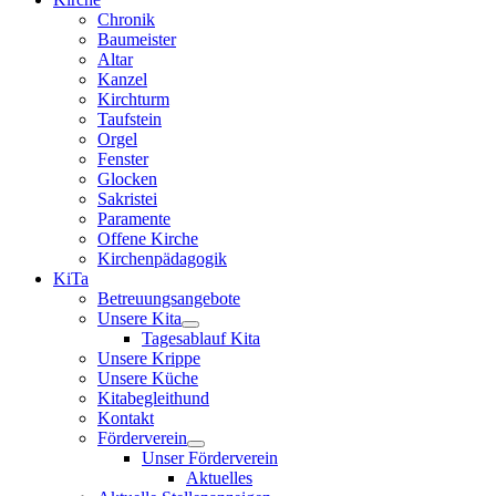
Chronik
Baumeister
Altar
Kanzel
Kirchturm
Taufstein
Orgel
Fenster
Glocken
Sakristei
Paramente
Offene Kirche
Kirchenpädagogik
KiTa
Betreuungsangebote
Unsere Kita
Tagesablauf Kita
Unsere Krippe
Unsere Küche
Kitabegleithund
Kontakt
Förderverein
Unser Förderverein
Aktuelles