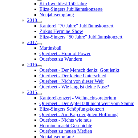
Kirchweihfest 150 Jahre
Eliza-Singers Jubiläumskonzerte
Neujahrsempfang
2018
Kantorei "70 Jahre" Jubiläumskonzert
Zirkus Hermine-Show
Eliza-Singers "50 Jahre" Jubiläumskonzert
2017
Martinsball
Querbeet - Hour of Power
Querbeet zu Wundern
2016
Querbeet - Der Mensch denkt, Gott lenkt
Querbeet - Der kleine Unterschied
Querbeet - Nicht von dieser Welt
Querbeet - Wie lang ist deine Nase?
2015
Kantoreikonzert - Weihnachtsoratorium
Querbeet - Der Apfel fällt nicht weit vom Stamm
Eliza-Singers Schöpfungskonzert
Querbeet - Am Kap der guten Hoffnung
Querbeet - Nichts wie raus
Hermine macht Geschichte
Querbeet zu neuen Medien
Neujahrsempfang