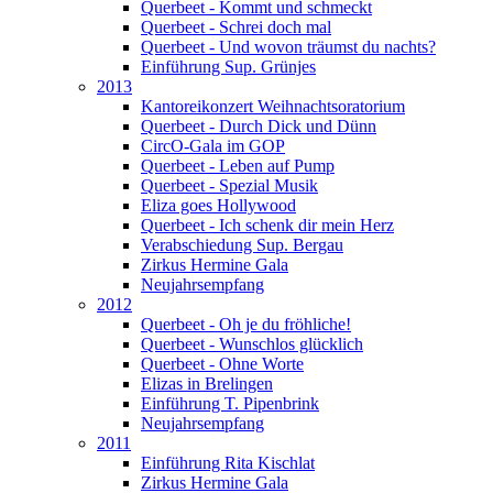
Querbeet - Kommt und schmeckt
Querbeet - Schrei doch mal
Querbeet - Und wovon träumst du nachts?
Einführung Sup. Grünjes
2013
Kantoreikonzert Weihnachtsoratorium
Querbeet - Durch Dick und Dünn
CircO-Gala im GOP
Querbeet - Leben auf Pump
Querbeet - Spezial Musik
Eliza goes Hollywood
Querbeet - Ich schenk dir mein Herz
Verabschiedung Sup. Bergau
Zirkus Hermine Gala
Neujahrsempfang
2012
Querbeet - Oh je du fröhliche!
Querbeet - Wunschlos glücklich
Querbeet - Ohne Worte
Elizas in Brelingen
Einführung T. Pipenbrink
Neujahrsempfang
2011
Einführung Rita Kischlat
Zirkus Hermine Gala