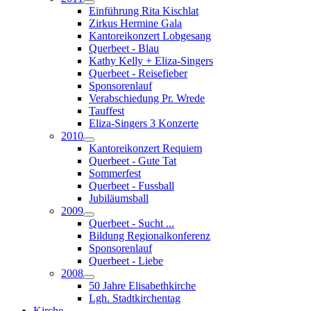
Einführung Rita Kischlat
Zirkus Hermine Gala
Kantoreikonzert Lobgesang
Querbeet - Blau
Kathy Kelly + Eliza-Singers
Querbeet - Reisefieber
Sponsorenlauf
Verabschiedung Pr. Wrede
Tauffest
Eliza-Singers 3 Konzerte
2010
Kantoreikonzert Requiem
Querbeet - Gute Tat
Sommerfest
Querbeet - Fussball
Jubiläumsball
2009
Querbeet - Sucht ...
Bildung Regionalkonferenz
Sponsorenlauf
Querbeet - Liebe
2008
50 Jahre Elisabethkirche
Lgh. Stadtkirchentag
Kirche