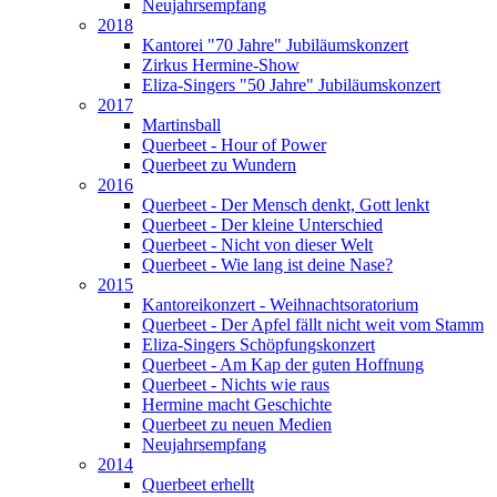
Neujahrsempfang
2018
Kantorei "70 Jahre" Jubiläumskonzert
Zirkus Hermine-Show
Eliza-Singers "50 Jahre" Jubiläumskonzert
2017
Martinsball
Querbeet - Hour of Power
Querbeet zu Wundern
2016
Querbeet - Der Mensch denkt, Gott lenkt
Querbeet - Der kleine Unterschied
Querbeet - Nicht von dieser Welt
Querbeet - Wie lang ist deine Nase?
2015
Kantoreikonzert - Weihnachtsoratorium
Querbeet - Der Apfel fällt nicht weit vom Stamm
Eliza-Singers Schöpfungskonzert
Querbeet - Am Kap der guten Hoffnung
Querbeet - Nichts wie raus
Hermine macht Geschichte
Querbeet zu neuen Medien
Neujahrsempfang
2014
Querbeet erhellt