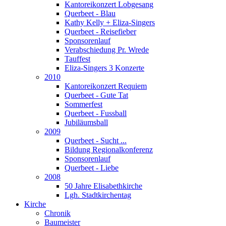
Kantoreikonzert Lobgesang
Querbeet - Blau
Kathy Kelly + Eliza-Singers
Querbeet - Reisefieber
Sponsorenlauf
Verabschiedung Pr. Wrede
Tauffest
Eliza-Singers 3 Konzerte
2010
Kantoreikonzert Requiem
Querbeet - Gute Tat
Sommerfest
Querbeet - Fussball
Jubiläumsball
2009
Querbeet - Sucht ...
Bildung Regionalkonferenz
Sponsorenlauf
Querbeet - Liebe
2008
50 Jahre Elisabethkirche
Lgh. Stadtkirchentag
Kirche
Chronik
Baumeister