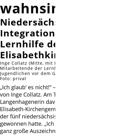
wahnsinnig“
Niedersächsischer
Integrationspreis für die
Lernhilfe der
Elisabethkirche
Inge Collatz (Mitte, mit Halstuch), ehrenamtlich
Mitarbeitende der Lernhilfe und die Kinder und
Jugendlichen vor dem Gemeindehaus der Elisabethkirche.
Foto: privat
„Ich glaub‘ es nicht!“ – so lautete die erste Reaktion
von Inge Collatz. Am Telefon erfuhr die
Langenhagenerin davon, dass die Lernhilfe der
Elisabeth-Kirchengemeinde in Langenhagen einen
der fünf niedersächsischen Integrationspreise 2022
gewonnen hatte. „Ich empfinde das als eine ganz,
ganz große Auszeichnung für alle, die in diesem