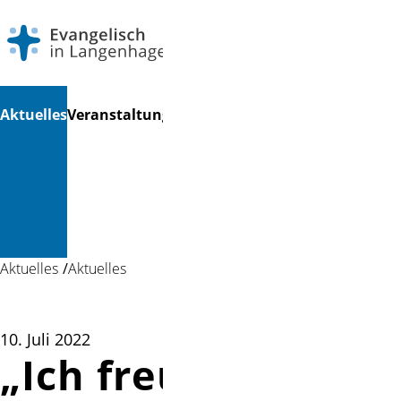
Navigation
Suchen
Aktuelles
Veranstaltungen
Gottesdienste
Musik
Kinder
Ga
überspringen
&
&
Kultur
Jugend
Aktuelles
Aktuelles
10. Juli 2022
„Ich freue mich