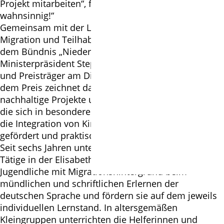
Projekt mitarbeiten“, fuhr Collatz fort. „Ich freue mich
wahnsinnig!“
Gemeinsam mit der Landesbeauftragten für
Migration und Teilhabe, Doris Schröder-Köpf, und
dem Bündnis „Niedersachsen packt an“ hatte
Ministerpräsident Stephan Weil die Preisträgerinnen
und Preisträger am Dienstag bekannt gegeben. Mit
dem Preis zeichnet das Land Niedersachsen
nachhaltige Projekte und engagierte Menschen aus,
die sich in besonderer Weise dafür einsetzen, dass
die Integration von Kindern und Jugendlichen
gefördert und praktisch umgesetzt wird.
Seit sechs Jahren unterstützen 13 ehrenamtlich
Tätige in der Elisabeth-Kirchengemeinde Kinder und
Jugendliche mit Migrationshintergrund beim
mündlichen und schriftlichen Erlernen der
deutschen Sprache und fördern sie auf dem jeweils
individuellen Lernstand. In altersgemäßen
Kleingruppen unterrichten die Helferinnen und