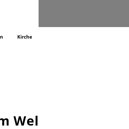
Suchen
en
Kirche
KiTa
Friedhof
Kontakt
m Weltall“