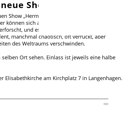
e neue Show
 neuen Show „Hermine macht AH! – Wissen aus dem
er können sich auf eine Wissenschaftsshow
erforscht, und es ist auch mit einem Besuch bei
nt, manchmal chaotisch, oft verrückt, aber
Weiten des Weltraums verschwinden.
elben Ort sehen. Einlass ist jeweils eine halbe
er Elisabethkirche am Kirchplatz 7 in Langenhagen.